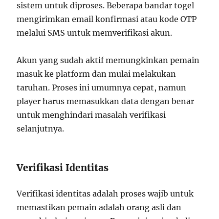
sistem untuk diproses. Beberapa bandar togel
mengirimkan email konfirmasi atau kode OTP
melalui SMS untuk memverifikasi akun.
Akun yang sudah aktif memungkinkan pemain
masuk ke platform dan mulai melakukan
taruhan. Proses ini umumnya cepat, namun
player harus memasukkan data dengan benar
untuk menghindari masalah verifikasi
selanjutnya.
Verifikasi Identitas
Verifikasi identitas adalah proses wajib untuk
memastikan pemain adalah orang asli dan