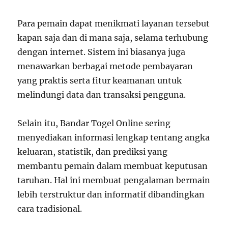
Para pemain dapat menikmati layanan tersebut
kapan saja dan di mana saja, selama terhubung
dengan internet. Sistem ini biasanya juga
menawarkan berbagai metode pembayaran
yang praktis serta fitur keamanan untuk
melindungi data dan transaksi pengguna.
Selain itu, Bandar Togel Online sering
menyediakan informasi lengkap tentang angka
keluaran, statistik, dan prediksi yang
membantu pemain dalam membuat keputusan
taruhan. Hal ini membuat pengalaman bermain
lebih terstruktur dan informatif dibandingkan
cara tradisional.