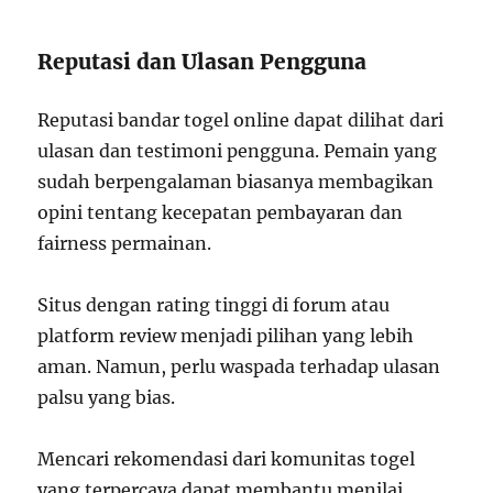
Reputasi dan Ulasan Pengguna
Reputasi bandar togel online dapat dilihat dari
ulasan dan testimoni pengguna. Pemain yang
sudah berpengalaman biasanya membagikan
opini tentang kecepatan pembayaran dan
fairness permainan.
Situs dengan rating tinggi di forum atau
platform review menjadi pilihan yang lebih
aman. Namun, perlu waspada terhadap ulasan
palsu yang bias.
Mencari rekomendasi dari komunitas togel
yang terpercaya dapat membantu menilai