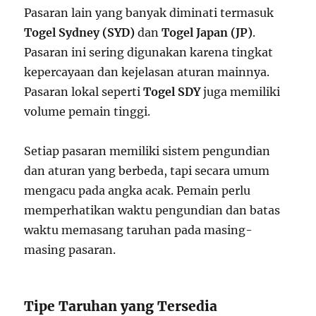
Pasaran lain yang banyak diminati termasuk
Togel Sydney (SYD)
dan
Togel Japan (JP)
.
Pasaran ini sering digunakan karena tingkat
kepercayaan dan kejelasan aturan mainnya.
Pasaran lokal seperti
Togel SDY
juga memiliki
volume pemain tinggi.
Setiap pasaran memiliki sistem pengundian
dan aturan yang berbeda, tapi secara umum
mengacu pada angka acak. Pemain perlu
memperhatikan waktu pengundian dan batas
waktu memasang taruhan pada masing-
masing pasaran.
Tipe Taruhan yang Tersedia