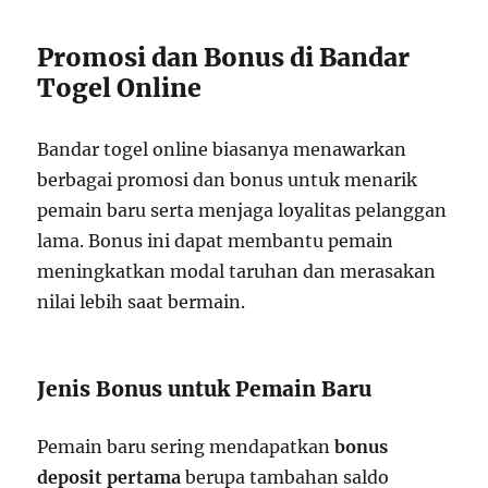
Promosi dan Bonus di Bandar
Togel Online
Bandar togel online biasanya menawarkan
berbagai promosi dan bonus untuk menarik
pemain baru serta menjaga loyalitas pelanggan
lama. Bonus ini dapat membantu pemain
meningkatkan modal taruhan dan merasakan
nilai lebih saat bermain.
Jenis Bonus untuk Pemain Baru
Pemain baru sering mendapatkan
bonus
deposit pertama
berupa tambahan saldo