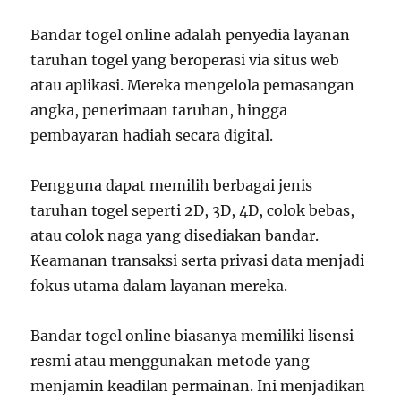
Bandar togel online adalah penyedia layanan
taruhan togel yang beroperasi via situs web
atau aplikasi. Mereka mengelola pemasangan
angka, penerimaan taruhan, hingga
pembayaran hadiah secara digital.
Pengguna dapat memilih berbagai jenis
taruhan togel seperti 2D, 3D, 4D, colok bebas,
atau colok naga yang disediakan bandar.
Keamanan transaksi serta privasi data menjadi
fokus utama dalam layanan mereka.
Bandar togel online biasanya memiliki lisensi
resmi atau menggunakan metode yang
menjamin keadilan permainan. Ini menjadikan