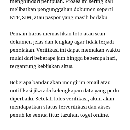
menghindari penipuan. Proses ini sering kali
melibatkan pengunggahan dokumen seperti
KTP, SIM, atau paspor yang masih berlaku.
Pemain harus memastikan foto atau scan
dokumen jelas dan lengkap agar tidak terjadi
penolakan. Verifikasi ini dapat memakan waktu
mulai dari beberapa jam hingga beberapa hari,
tergantung kebijakan situs.
Beberapa bandar akan mengirim email atau
notifikasi jika ada kelengkapan data yang perlu
diperbaiki. Setelah lolos verifikasi, akun akan
mendapatkan status terverifikasi dan akses
penuh ke semua fitur taruhan togel online.