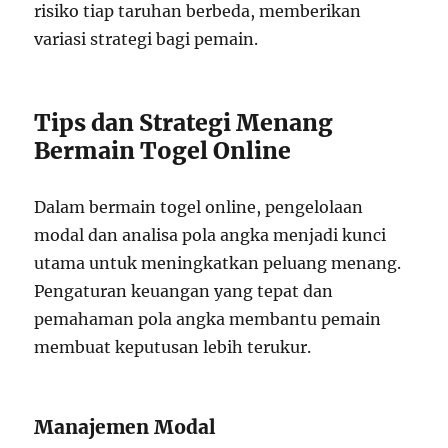
risiko tiap taruhan berbeda, memberikan
variasi strategi bagi pemain.
Tips dan Strategi Menang
Bermain Togel Online
Dalam bermain togel online, pengelolaan
modal dan analisa pola angka menjadi kunci
utama untuk meningkatkan peluang menang.
Pengaturan keuangan yang tepat dan
pemahaman pola angka membantu pemain
membuat keputusan lebih terukur.
Manajemen Modal