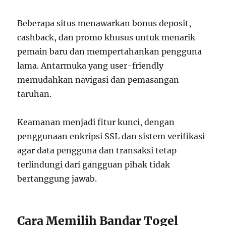
Beberapa situs menawarkan bonus deposit,
cashback, dan promo khusus untuk menarik
pemain baru dan mempertahankan pengguna
lama. Antarmuka yang user-friendly
memudahkan navigasi dan pemasangan
taruhan.
Keamanan menjadi fitur kunci, dengan
penggunaan enkripsi SSL dan sistem verifikasi
agar data pengguna dan transaksi tetap
terlindungi dari gangguan pihak tidak
bertanggung jawab.
Cara Memilih Bandar Togel