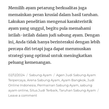
Memilih ayam petarung berkualitas juga
memainkan peran krusial dalam hasil taruhan.
Lakukan penelitian mengenai karakteristik
ayam yang unggul, begitu pula memahami
istilah-istilah dalam judi sabung ayam. Dengan
ini, Anda tidak hanya berinteraksi dengan lebih
percaya diri tetapi juga dapat merumuskan
strategi yang optimal untuk meningkatkan
peluang kemenangan.
Posted
Categories
Tags
02/12/2024
Sabung Ayam
Agen Judi Sabung Ayam
on
Terpercaya
,
Arena Sabung Ayam
,
Ayam Bangkok
,
Judi
Online Indonesia
,
Permainan Sabung Ayam
,
sabung
ayam online
,
Situs Judi Terbaik
,
Taruhan Sabung Ayam
on
Leave a comment
Situs
Judi