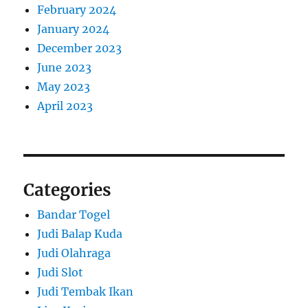
February 2024
January 2024
December 2023
June 2023
May 2023
April 2023
Categories
Bandar Togel
Judi Balap Kuda
Judi Olahraga
Judi Slot
Judi Tembak Ikan