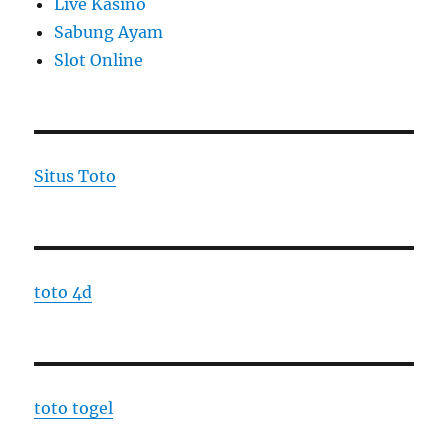
Live Kasino
Sabung Ayam
Slot Online
Situs Toto
toto 4d
toto togel