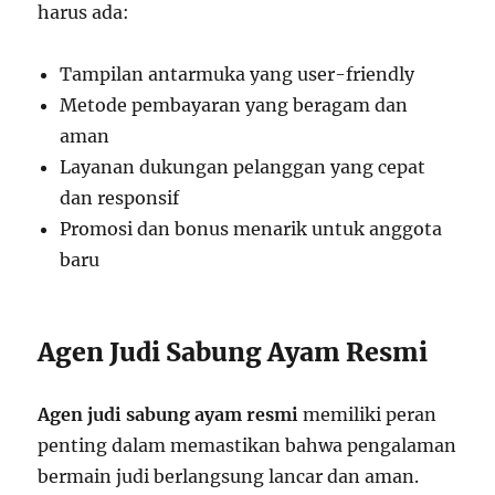
harus ada:
Tampilan antarmuka yang user-friendly
Metode pembayaran yang beragam dan
aman
Layanan dukungan pelanggan yang cepat
dan responsif
Promosi dan bonus menarik untuk anggota
baru
Agen Judi Sabung Ayam Resmi
Agen judi sabung ayam resmi
memiliki peran
penting dalam memastikan bahwa pengalaman
bermain judi berlangsung lancar dan aman.