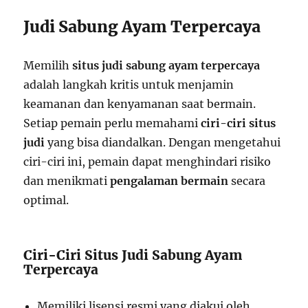
Judi Sabung Ayam Terpercaya
Memilih
situs judi sabung ayam terpercaya
adalah langkah kritis untuk menjamin
keamanan dan kenyamanan saat bermain.
Setiap pemain perlu memahami
ciri-ciri situs
judi
yang bisa diandalkan. Dengan mengetahui
ciri-ciri ini, pemain dapat menghindari risiko
dan menikmati
pengalaman bermain
secara
optimal.
Ciri-Ciri Situs Judi Sabung Ayam
Terpercaya
Memiliki lisensi resmi yang diakui oleh