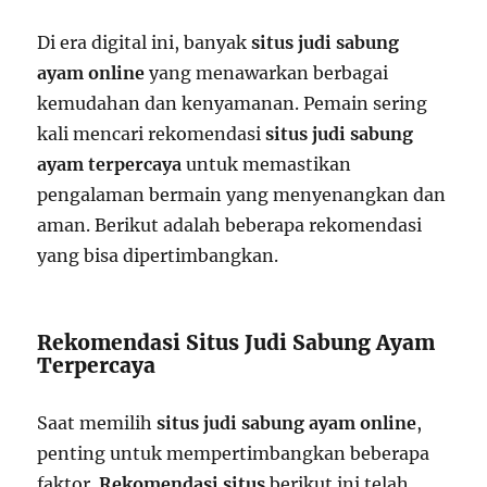
Di era digital ini, banyak
situs judi sabung
ayam online
yang menawarkan berbagai
kemudahan dan kenyamanan. Pemain sering
kali mencari rekomendasi
situs judi sabung
ayam terpercaya
untuk memastikan
pengalaman bermain yang menyenangkan dan
aman. Berikut adalah beberapa rekomendasi
yang bisa dipertimbangkan.
Rekomendasi Situs Judi Sabung Ayam
Terpercaya
Saat memilih
situs judi sabung ayam online
,
penting untuk mempertimbangkan beberapa
faktor.
Rekomendasi situs
berikut ini telah