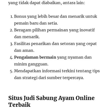
yang tidak dapat diabaikan, antara lain:
Bonus yang lebih besar dan menarik untuk
pemain baru dan setia.
Beragam pilihan permainan yang inovatif
dan menarik.
Fasilitas penarikan dan setoran yang cepat
dan aman.
Pengalaman bermain
yang nyaman dan
minim gangguan.
Mendapatkan informasi terkini tentang tips
dan strategi dari sumber terpercaya.
Situs Judi Sabung Ayam Online
Terbaik