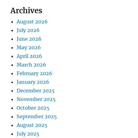
Archives
August 2026
July 2026
June 2026
May 2026
April 2026
March 2026
February 2026
January 2026
December 2025
November 2025
October 2025
September 2025
August 2025
July 2025