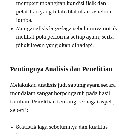
mempertimbangkan kondisi fisik dan
pelatihan yang telah dilakukan sebelum
lomba.
Menganalisis laga-laga sebelumnya untuk
melihat pola performa setiap ayam, serta
pihak lawan yang akan dihadapi.
Pentingnya Analisis dan Penelitian
Melakukan
analisis judi sabung ayam
secara
mendalam sangat berpengaruh pada hasil
taruhan. Penelitian tentang berbagai aspek,
seperti:
Statistik laga sebelumnya dan kualitas