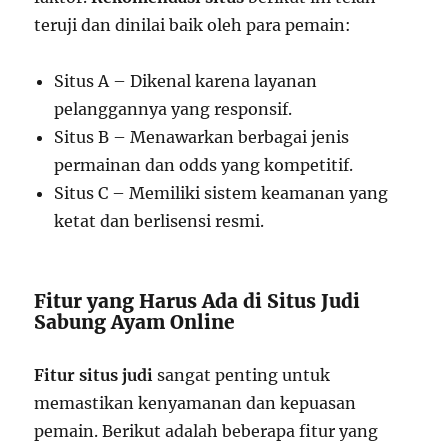
teruji dan dinilai baik oleh para pemain:
Situs A – Dikenal karena layanan
pelanggannya yang responsif.
Situs B – Menawarkan berbagai jenis
permainan dan odds yang kompetitif.
Situs C – Memiliki sistem keamanan yang
ketat dan berlisensi resmi.
Fitur yang Harus Ada di Situs Judi
Sabung Ayam Online
Fitur situs judi
sangat penting untuk
memastikan kenyamanan dan kepuasan
pemain. Berikut adalah beberapa fitur yang