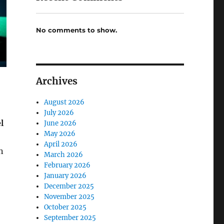
No comments to show.
Archives
August 2026
July 2026
l
June 2026
May 2026
April 2026
n
March 2026
February 2026
January 2026
December 2025
November 2025
October 2025
September 2025