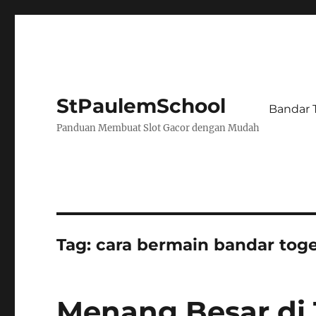
StPaulemSchool
Bandar 
Panduan Membuat Slot Gacor dengan Mudah
Tag:
cara bermain bandar toge
Menang Besar di