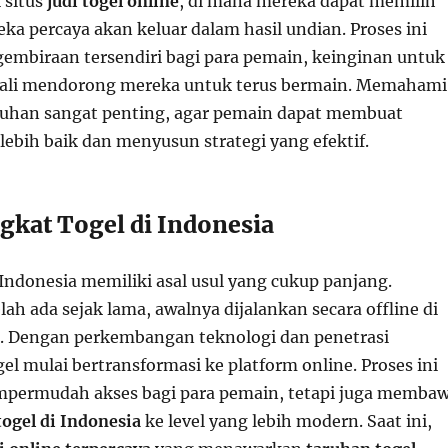
 situs
judi togel online
, di mana mereka dapat memilih
ka percaya akan keluar dalam hasil undian. Proses ini
mbiraan tersendiri bagi para pemain, keinginan untuk
ali mendorong mereka untuk terus bermain. Memahami
aruhan sangat penting, agar pemain dapat membuat
lebih baik dan menyusun strategi yang efektif.
gkat Togel di Indonesia
Indonesia memiliki asal usul yang cukup panjang.
lah ada sejak lama, awalnya dijalankan secara offline di
. Dengan perkembangan teknologi dan penetrasi
ogel mulai bertransformasi ke platform online. Proses ini
mpermudah akses bagi para pemain, tetapi juga memba
ogel di Indonesia
ke level yang lebih modern. Saat ini,