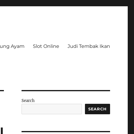
ung Ayam
Slot Online
Judi Tembak Ikan
Search
SEARCH
l