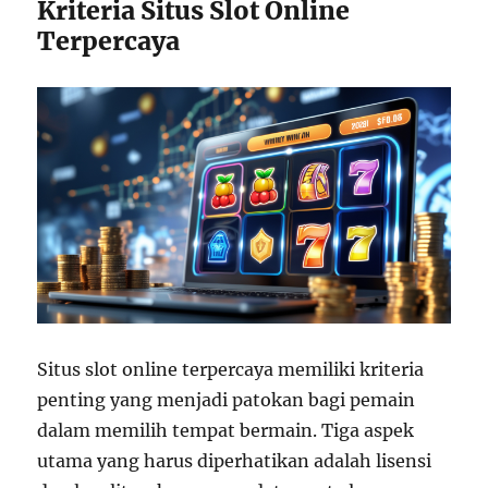
Kriteria Situs Slot Online
Terpercaya
Situs slot online terpercaya memiliki kriteria
penting yang menjadi patokan bagi pemain
dalam memilih tempat bermain. Tiga aspek
utama yang harus diperhatikan adalah lisensi