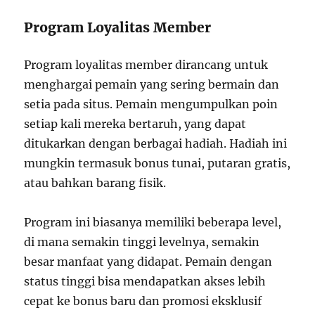
Program Loyalitas Member
Program loyalitas member dirancang untuk
menghargai pemain yang sering bermain dan
setia pada situs. Pemain mengumpulkan poin
setiap kali mereka bertaruh, yang dapat
ditukarkan dengan berbagai hadiah. Hadiah ini
mungkin termasuk bonus tunai, putaran gratis,
atau bahkan barang fisik.
Program ini biasanya memiliki beberapa level,
di mana semakin tinggi levelnya, semakin
besar manfaat yang didapat. Pemain dengan
status tinggi bisa mendapatkan akses lebih
cepat ke bonus baru dan promosi eksklusif