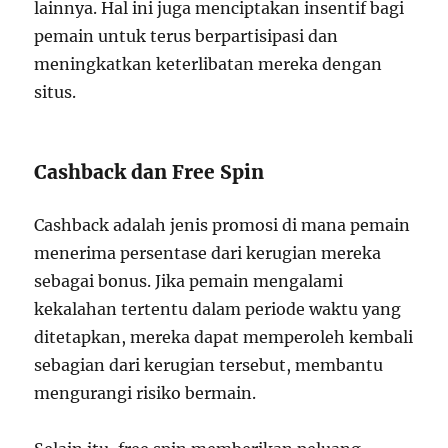
lainnya. Hal ini juga menciptakan insentif bagi
pemain untuk terus berpartisipasi dan
meningkatkan keterlibatan mereka dengan
situs.
Cashback dan Free Spin
Cashback adalah jenis promosi di mana pemain
menerima persentase dari kerugian mereka
sebagai bonus. Jika pemain mengalami
kekalahan tertentu dalam periode waktu yang
ditetapkan, mereka dapat memperoleh kembali
sebagian dari kerugian tersebut, membantu
mengurangi risiko bermain.