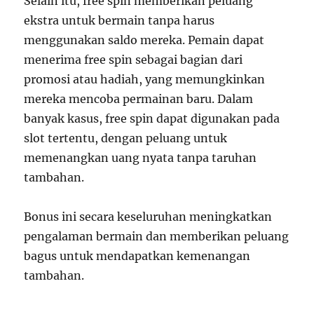
Selain itu, free spin memberikan peluang
ekstra untuk bermain tanpa harus
menggunakan saldo mereka. Pemain dapat
menerima free spin sebagai bagian dari
promosi atau hadiah, yang memungkinkan
mereka mencoba permainan baru. Dalam
banyak kasus, free spin dapat digunakan pada
slot tertentu, dengan peluang untuk
memenangkan uang nyata tanpa taruhan
tambahan.
Bonus ini secara keseluruhan meningkatkan
pengalaman bermain dan memberikan peluang
bagus untuk mendapatkan kemenangan
tambahan.