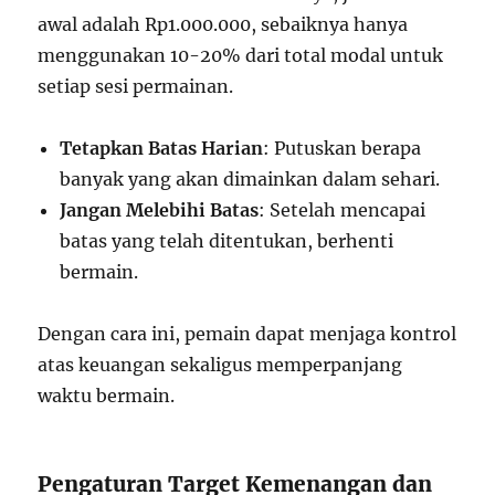
awal adalah Rp1.000.000, sebaiknya hanya
menggunakan 10-20% dari total modal untuk
setiap sesi permainan.
Tetapkan Batas Harian
: Putuskan berapa
banyak yang akan dimainkan dalam sehari.
Jangan Melebihi Batas
: Setelah mencapai
batas yang telah ditentukan, berhenti
bermain.
Dengan cara ini, pemain dapat menjaga kontrol
atas keuangan sekaligus memperpanjang
waktu bermain.
Pengaturan Target Kemenangan dan