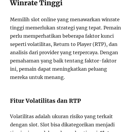
Winrate Tinggi
Memilih slot online yang menawarkan winrate
tinggi memerlukan strategi yang tepat. Pemain
perlu memperhatikan beberapa faktor kunci
seperti volatilitas, Return to Player (RTP), dan
analisis dari provider yang terpercaya. Dengan
pemahaman yang baik tentang faktor-faktor
ini, pemain dapat meningkatkan peluang
mereka untuk menang.
Fitur Volatilitas dan RTP
Volatilitas adalah ukuran risiko yang terkait
dengan slot. Slot bisa dikategorikan menjadi