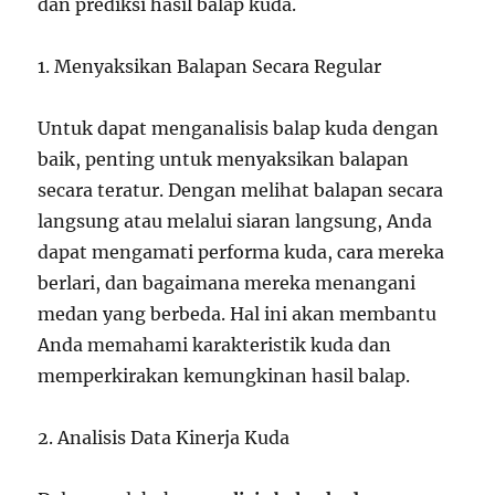
dan prediksi hasil balap kuda.
1. Menyaksikan Balapan Secara Regular
Untuk dapat menganalisis balap kuda dengan
baik, penting untuk menyaksikan balapan
secara teratur. Dengan melihat balapan secara
langsung atau melalui siaran langsung, Anda
dapat mengamati performa kuda, cara mereka
berlari, dan bagaimana mereka menangani
medan yang berbeda. Hal ini akan membantu
Anda memahami karakteristik kuda dan
memperkirakan kemungkinan hasil balap.
2. Analisis Data Kinerja Kuda