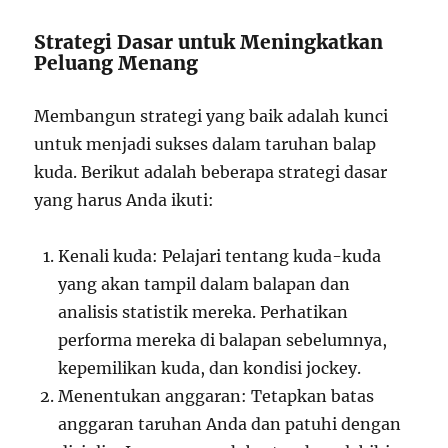
Strategi Dasar untuk Meningkatkan
Peluang Menang
Membangun strategi yang baik adalah kunci
untuk menjadi sukses dalam taruhan balap
kuda. Berikut adalah beberapa strategi dasar
yang harus Anda ikuti:
Kenali kuda: Pelajari tentang kuda-kuda
yang akan tampil dalam balapan dan
analisis statistik mereka. Perhatikan
performa mereka di balapan sebelumnya,
kepemilikan kuda, dan kondisi jockey.
Menentukan anggaran: Tetapkan batas
anggaran taruhan Anda dan patuhi dengan