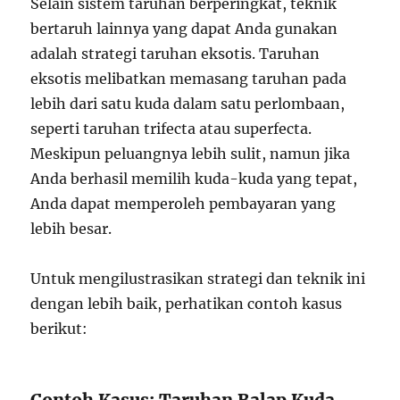
Selain sistem taruhan berperingkat, teknik
bertaruh lainnya yang dapat Anda gunakan
adalah strategi taruhan eksotis. Taruhan
eksotis melibatkan memasang taruhan pada
lebih dari satu kuda dalam satu perlombaan,
seperti taruhan trifecta atau superfecta.
Meskipun peluangnya lebih sulit, namun jika
Anda berhasil memilih kuda-kuda yang tepat,
Anda dapat memperoleh pembayaran yang
lebih besar.
Untuk mengilustrasikan strategi dan teknik ini
dengan lebih baik, perhatikan contoh kasus
berikut:
Contoh Kasus: Taruhan Balap Kuda