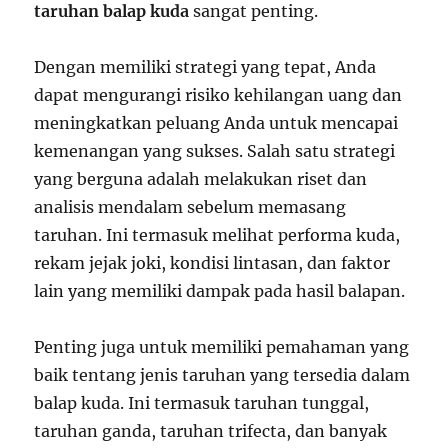
taruhan balap kuda
sangat penting.
Dengan memiliki strategi yang tepat, Anda
dapat mengurangi risiko kehilangan uang dan
meningkatkan peluang Anda untuk mencapai
kemenangan yang sukses. Salah satu strategi
yang berguna adalah melakukan riset dan
analisis mendalam sebelum memasang
taruhan. Ini termasuk melihat performa kuda,
rekam jejak joki, kondisi lintasan, dan faktor
lain yang memiliki dampak pada hasil balapan.
Penting juga untuk memiliki pemahaman yang
baik tentang jenis taruhan yang tersedia dalam
balap kuda. Ini termasuk taruhan tunggal,
taruhan ganda, taruhan trifecta, dan banyak