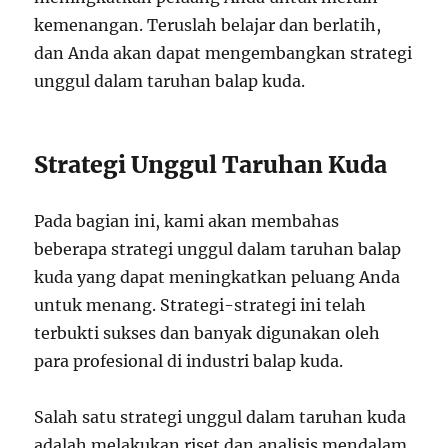
kemenangan. Teruslah belajar dan berlatih,
dan Anda akan dapat mengembangkan strategi
unggul dalam taruhan balap kuda.
Strategi Unggul Taruhan Kuda
Pada bagian ini, kami akan membahas
beberapa strategi unggul dalam taruhan balap
kuda yang dapat meningkatkan peluang Anda
untuk menang. Strategi-strategi ini telah
terbukti sukses dan banyak digunakan oleh
para profesional di industri balap kuda.
Salah satu strategi unggul dalam taruhan kuda
adalah melakukan riset dan analisis mendalam