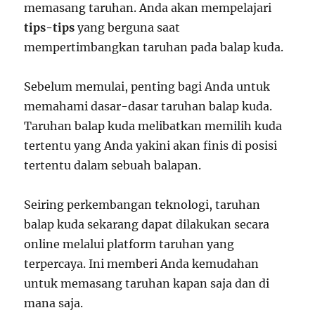
memasang taruhan. Anda akan mempelajari
tips-tips
yang berguna saat
mempertimbangkan taruhan pada balap kuda.
Sebelum memulai, penting bagi Anda untuk
memahami dasar-dasar taruhan balap kuda.
Taruhan balap kuda melibatkan memilih kuda
tertentu yang Anda yakini akan finis di posisi
tertentu dalam sebuah balapan.
Seiring perkembangan teknologi, taruhan
balap kuda sekarang dapat dilakukan secara
online melalui platform taruhan yang
terpercaya. Ini memberi Anda kemudahan
untuk memasang taruhan kapan saja dan di
mana saja.