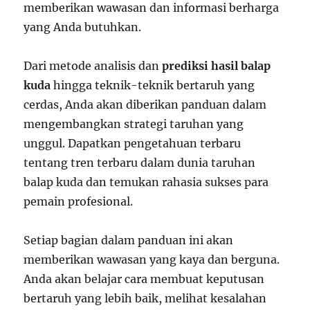
memberikan wawasan dan informasi berharga
yang Anda butuhkan.
Dari metode analisis dan
prediksi hasil balap
kuda
hingga teknik-teknik bertaruh yang
cerdas, Anda akan diberikan panduan dalam
mengembangkan strategi taruhan yang
unggul. Dapatkan pengetahuan terbaru
tentang tren terbaru dalam dunia taruhan
balap kuda dan temukan rahasia sukses para
pemain profesional.
Setiap bagian dalam panduan ini akan
memberikan wawasan yang kaya dan berguna.
Anda akan belajar cara membuat keputusan
bertaruh yang lebih baik, melihat kesalahan