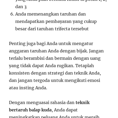
dan 3
Anda memenangkan taruhan dan
mendapatkan pembayaran yang cukup
besar dari taruhan trifecta tersebut
Penting juga bagi Anda untuk mengatur
anggaran taruhan Anda dengan bijak. Jangan
terlalu berambisi dan bermain dengan uang
yang tidak dapat Anda rugikan. Tetaplah
konsisten dengan strategi dan teknik Anda,
dan jangan tergoda untuk mengikuti emosi
atau insting Anda.
Dengan menguasai rahasia dan
teknik
bertaruh balap kuda
, Anda dapat
meningkatkan peluang Anda untuk meraih