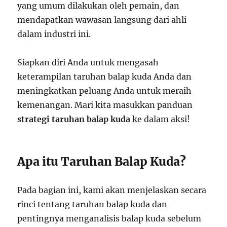
yang umum dilakukan oleh pemain, dan
mendapatkan wawasan langsung dari ahli
dalam industri ini.
Siapkan diri Anda untuk mengasah
keterampilan taruhan balap kuda Anda dan
meningkatkan peluang Anda untuk meraih
kemenangan. Mari kita masukkan panduan
strategi taruhan balap kuda
ke dalam aksi!
Apa itu Taruhan Balap Kuda?
Pada bagian ini, kami akan menjelaskan secara
rinci tentang taruhan balap kuda dan
pentingnya menganalisis balap kuda sebelum