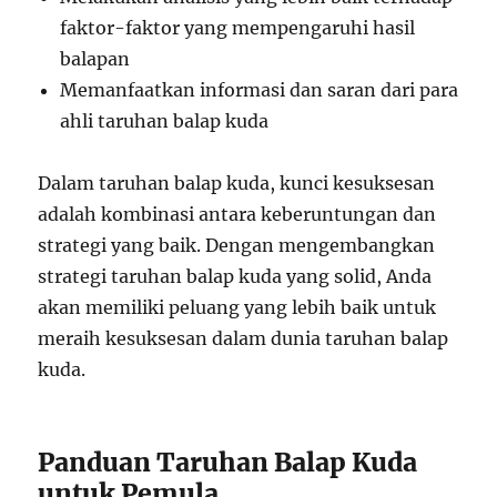
faktor-faktor yang mempengaruhi hasil
balapan
Memanfaatkan informasi dan saran dari para
ahli taruhan balap kuda
Dalam taruhan balap kuda, kunci kesuksesan
adalah kombinasi antara keberuntungan dan
strategi yang baik. Dengan mengembangkan
strategi taruhan balap kuda yang solid, Anda
akan memiliki peluang yang lebih baik untuk
meraih kesuksesan dalam dunia taruhan balap
kuda.
Panduan Taruhan Balap Kuda
untuk Pemula