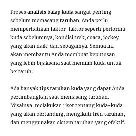
Proses
analisis balap kuda
sangat penting
sebelum memasang taruhan. Anda perlu
memperhatikan faktor-faktor seperti performa
kuda sebelumnya, kondisi trek, cuaca, jockey
yang akan naik, dan sebagainya. Semua ini
akan membantu Anda membuat keputusan
yang lebih bijaksana saat memilih kuda untuk
bertaruh.
Ada banyak
tips taruhan kuda
yang dapat Anda
pertimbangkan saat memasang taruhan.
Misalnya, melakukan riset tentang kuda-kuda
yang akan bertanding, mengikuti tren taruhan,
dan menggunakan sistem taruhan yang efektif.