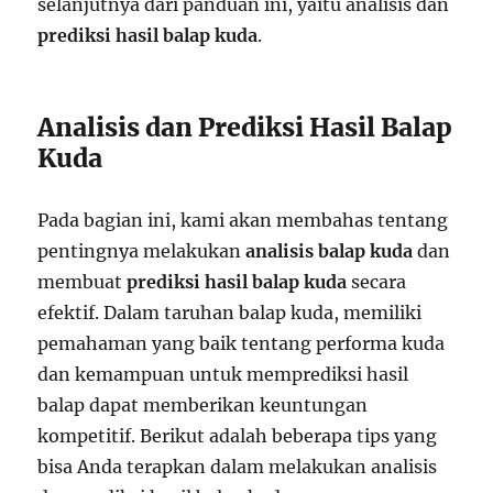
selanjutnya dari panduan ini, yaitu analisis dan
prediksi hasil balap kuda
.
Analisis dan Prediksi Hasil Balap
Kuda
Pada bagian ini, kami akan membahas tentang
pentingnya melakukan
analisis balap kuda
dan
membuat
prediksi hasil balap kuda
secara
efektif. Dalam taruhan balap kuda, memiliki
pemahaman yang baik tentang performa kuda
dan kemampuan untuk memprediksi hasil
balap dapat memberikan keuntungan
kompetitif. Berikut adalah beberapa tips yang
bisa Anda terapkan dalam melakukan analisis