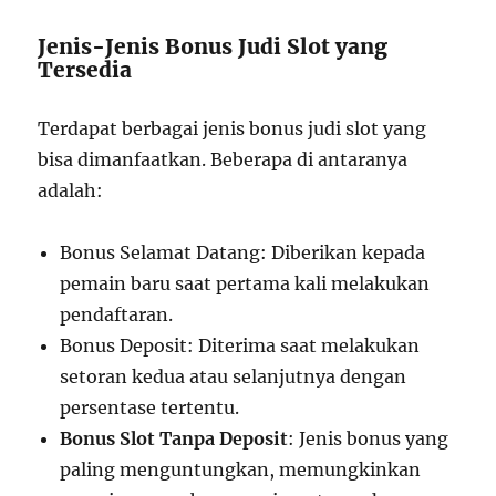
Jenis-Jenis Bonus Judi Slot yang
Tersedia
Terdapat berbagai jenis bonus judi slot yang
bisa dimanfaatkan. Beberapa di antaranya
adalah:
Bonus Selamat Datang: Diberikan kepada
pemain baru saat pertama kali melakukan
pendaftaran.
Bonus Deposit: Diterima saat melakukan
setoran kedua atau selanjutnya dengan
persentase tertentu.
Bonus Slot Tanpa Deposit
: Jenis bonus yang
paling menguntungkan, memungkinkan