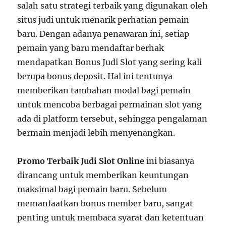
salah satu strategi terbaik yang digunakan oleh
situs judi untuk menarik perhatian pemain
baru. Dengan adanya penawaran ini, setiap
pemain yang baru mendaftar berhak
mendapatkan Bonus Judi Slot yang sering kali
berupa bonus deposit. Hal ini tentunya
memberikan tambahan modal bagi pemain
untuk mencoba berbagai permainan slot yang
ada di platform tersebut, sehingga pengalaman
bermain menjadi lebih menyenangkan.
Promo Terbaik Judi Slot Online
ini biasanya
dirancang untuk memberikan keuntungan
maksimal bagi pemain baru. Sebelum
memanfaatkan bonus member baru, sangat
penting untuk membaca syarat dan ketentuan