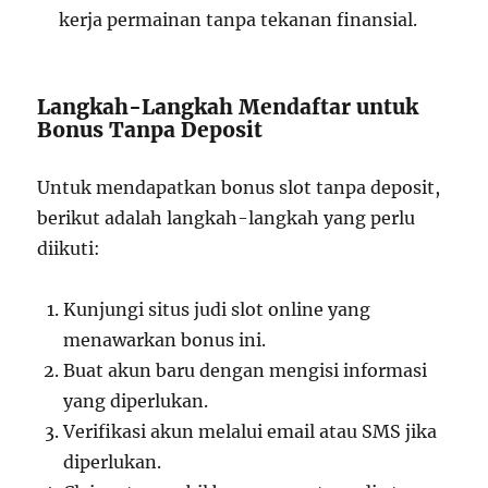
kerja permainan tanpa tekanan finansial.
Langkah-Langkah Mendaftar untuk
Bonus Tanpa Deposit
Untuk mendapatkan bonus slot tanpa deposit,
berikut adalah langkah-langkah yang perlu
diikuti:
Kunjungi situs judi slot online yang
menawarkan bonus ini.
Buat akun baru dengan mengisi informasi
yang diperlukan.
Verifikasi akun melalui email atau SMS jika
diperlukan.