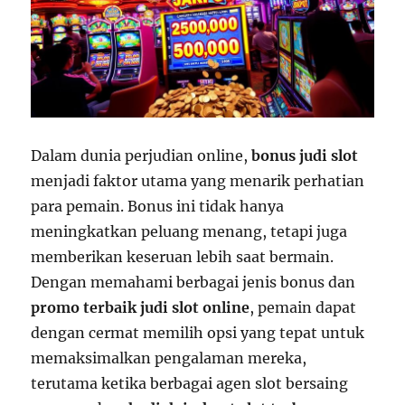
Dalam dunia perjudian online,
bonus judi slot
menjadi faktor utama yang menarik perhatian
para pemain. Bonus ini tidak hanya
meningkatkan peluang menang, tetapi juga
memberikan keseruan lebih saat bermain.
Dengan memahami berbagai jenis bonus dan
promo terbaik judi slot online
, pemain dapat
dengan cermat memilih opsi yang tepat untuk
memaksimalkan pengalaman mereka,
terutama ketika berbagai agen slot bersaing