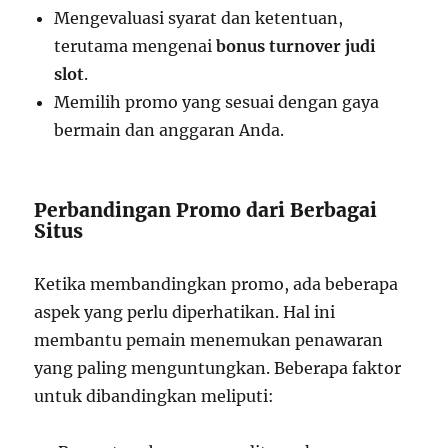
Mengevaluasi syarat dan ketentuan,
terutama mengenai
bonus turnover judi
slot
.
Memilih promo yang sesuai dengan gaya
bermain dan anggaran Anda.
Perbandingan Promo dari Berbagai
Situs
Ketika membandingkan promo, ada beberapa
aspek yang perlu diperhatikan. Hal ini
membantu pemain menemukan penawaran
yang paling menguntungkan. Beberapa faktor
untuk dibandingkan meliputi: