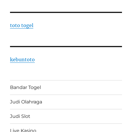
toto togel
kebuntoto
Bandar Togel
Judi Olahraga
Judi Slot
Live Kasino