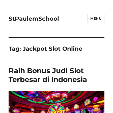
StPaulemSchool
MENU
Tag:
Jackpot Slot Online
Raih Bonus Judi Slot
Terbesar di Indonesia