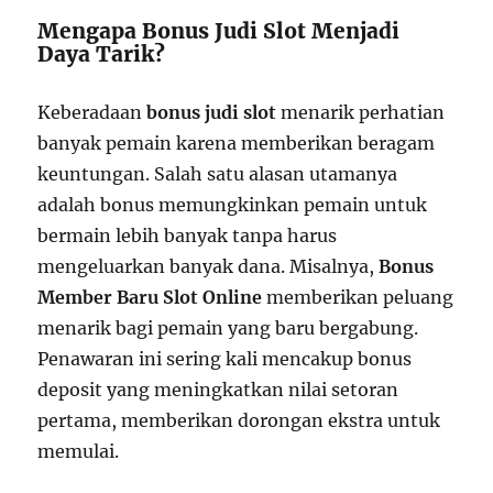
Mengapa Bonus Judi Slot Menjadi
Daya Tarik?
Keberadaan
bonus judi slot
menarik perhatian
banyak pemain karena memberikan beragam
keuntungan. Salah satu alasan utamanya
adalah bonus memungkinkan pemain untuk
bermain lebih banyak tanpa harus
mengeluarkan banyak dana. Misalnya,
Bonus
Member Baru Slot Online
memberikan peluang
menarik bagi pemain yang baru bergabung.
Penawaran ini sering kali mencakup bonus
deposit yang meningkatkan nilai setoran
pertama, memberikan dorongan ekstra untuk
memulai.