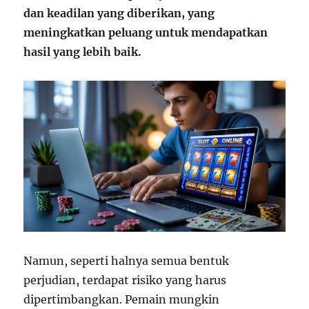
dan keadilan yang diberikan, yang
meningkatkan peluang untuk mendapatkan
hasil yang lebih baik.
Namun, seperti halnya semua bentuk
perjudian, terdapat risiko yang harus
dipertimbangkan. Pemain mungkin