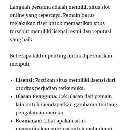
Langkah pertama adalah memilih situs slot
online yang tepercaya. Pemain harus
melakukan riset untuk memastikan situs
tersebut memiliki lisensi resmi dan reputasi
yang baik.
Beberapa faktor penting untuk diperhatikan
meliputi:
Lisensi:
Pastikan situs memiliki lisensi dari
otoritas perjudian terkemuka.
Ulasan Pengguna:
Cek ulasan dari pemain
lain untuk mendapatkan gambaran tentang
pengalaman mereka.
Keamanan:
Lihat apakah situs
menggunakan enkripsi untuk melindungi