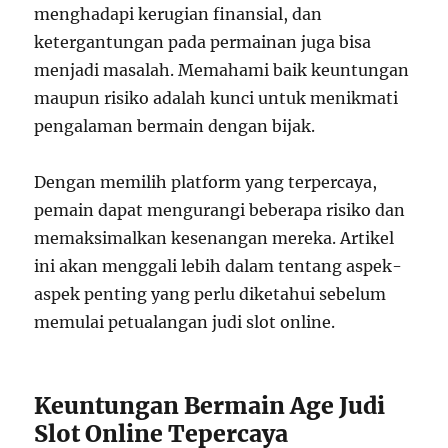
menghadapi kerugian finansial, dan
ketergantungan pada permainan juga bisa
menjadi masalah. Memahami baik keuntungan
maupun risiko adalah kunci untuk menikmati
pengalaman bermain dengan bijak.
Dengan memilih platform yang terpercaya,
pemain dapat mengurangi beberapa risiko dan
memaksimalkan kesenangan mereka. Artikel
ini akan menggali lebih dalam tentang aspek-
aspek penting yang perlu diketahui sebelum
memulai petualangan judi slot online.
Keuntungan Bermain Age Judi
Slot Online Tepercaya