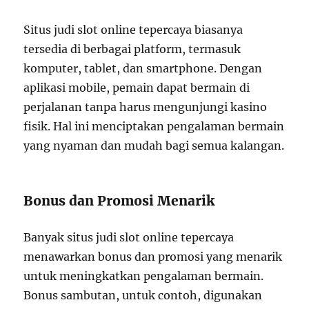
Situs judi slot online tepercaya biasanya
tersedia di berbagai platform, termasuk
komputer, tablet, dan smartphone. Dengan
aplikasi mobile, pemain dapat bermain di
perjalanan tanpa harus mengunjungi kasino
fisik. Hal ini menciptakan pengalaman bermain
yang nyaman dan mudah bagi semua kalangan.
Bonus dan Promosi Menarik
Banyak situs judi slot online tepercaya
menawarkan bonus dan promosi yang menarik
untuk meningkatkan pengalaman bermain.
Bonus sambutan, untuk contoh, digunakan