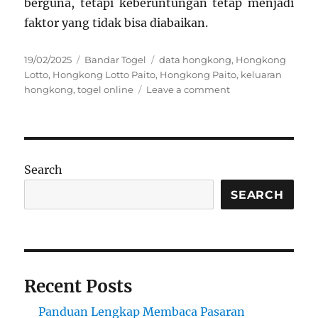
berguna, tetapi keberuntungan tetap menjadi
faktor yang tidak bisa diabaikan.
Posted
Categories
Tags
19/02/2025
Bandar Togel
data hongkong
,
Hongkong
on
Lotto
,
Hongkong Lotto Paito
,
Hongkong Paito
,
keluaran
on
hongkong
,
togel online
Leave a comment
Panduan
Lengkap:
Peluang
dengan
Analisis
Search
Hongkong
Lotto
SEARCH
Paito
Recent Posts
Panduan Lengkap Membaca Pasaran