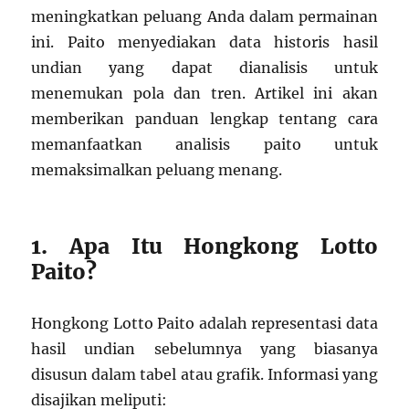
meningkatkan peluang Anda dalam permainan
ini. Paito menyediakan data historis hasil
undian yang dapat dianalisis untuk
menemukan pola dan tren. Artikel ini akan
memberikan panduan lengkap tentang cara
memanfaatkan analisis paito untuk
memaksimalkan peluang menang.
1. Apa Itu Hongkong Lotto
Paito?
Hongkong Lotto Paito adalah representasi data
hasil undian sebelumnya yang biasanya
disusun dalam tabel atau grafik. Informasi yang
disajikan meliputi: