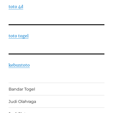
toto 4d
toto togel
kebuntoto
Bandar Togel
Judi Olahraga