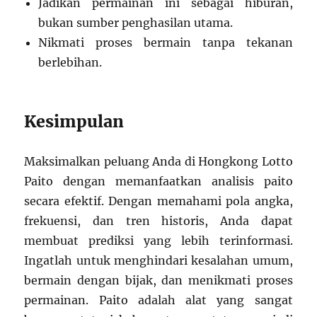
Jadikan permainan ini sebagai hiburan,
bukan sumber penghasilan utama.
Nikmati proses bermain tanpa tekanan
berlebihan.
Kesimpulan
Maksimalkan peluang Anda di Hongkong Lotto
Paito dengan memanfaatkan analisis paito
secara efektif. Dengan memahami pola angka,
frekuensi, dan tren historis, Anda dapat
membuat prediksi yang lebih terinformasi.
Ingatlah untuk menghindari kesalahan umum,
bermain dengan bijak, dan menikmati proses
permainan. Paito adalah alat yang sangat