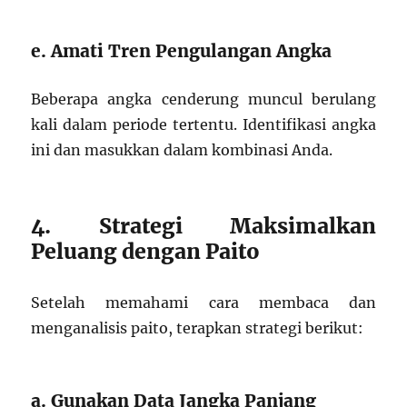
e. Amati Tren Pengulangan Angka
Beberapa angka cenderung muncul berulang
kali dalam periode tertentu. Identifikasi angka
ini dan masukkan dalam kombinasi Anda.
4. Strategi Maksimalkan
Peluang dengan Paito
Setelah memahami cara membaca dan
menganalisis paito, terapkan strategi berikut:
a. Gunakan Data Jangka Panjang