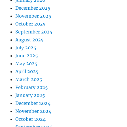
January 2026
December 2025
November 2025
October 2025
September 2025
August 2025
July 2025
June 2025
May 2025
April 2025
March 2025
February 2025
January 2025
December 2024
November 2024
October 2024