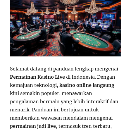
Selamat datang di panduan lengkap mengenai
Permainan Kasino Live
di Indonesia. Dengan
kemajuan teknologi,
kasino online langsung
kini semakin populer, menawarkan
pengalaman bermain yang lebih interaktif dan
menarik. Panduan ini bertujuan untuk
memberikan wawasan mendalam mengenai
permainan judi live
, termasuk tren terbaru,