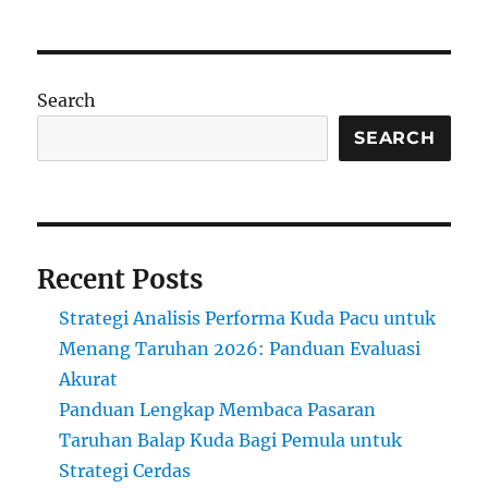
Lengkap
Permainan
Kasino
Live
Search
Indonesia
SEARCH
Recent Posts
Strategi Analisis Performa Kuda Pacu untuk
Menang Taruhan 2026: Panduan Evaluasi
Akurat
Panduan Lengkap Membaca Pasaran
Taruhan Balap Kuda Bagi Pemula untuk
Strategi Cerdas