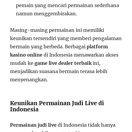
pemain yang mencari permainan sederhana
namun menggembirakan.
Masing-masing permainan ini memiliki
keunikan tersendiri yang memberi pengalaman
bermain yang berbeda. Berbagai
platform
kasino online
di Indonesia menawarkan akses
mudah ke
game live dealer terbaik
ini,
menjadikan suasana bermain terasa lebih
menyenangkan.
Keunikan Permainan Judi Live di
Indonesia
Permainan judi live
di Indonesia tidak hanya