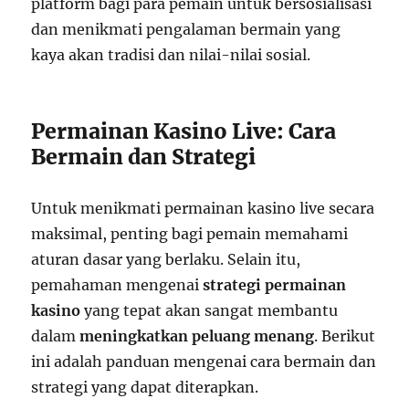
platform bagi para pemain untuk bersosialisasi
dan menikmati pengalaman bermain yang
kaya akan tradisi dan nilai-nilai sosial.
Permainan Kasino Live: Cara
Bermain dan Strategi
Untuk menikmati permainan kasino live secara
maksimal, penting bagi pemain memahami
aturan dasar yang berlaku. Selain itu,
pemahaman mengenai
strategi permainan
kasino
yang tepat akan sangat membantu
dalam
meningkatkan peluang menang
. Berikut
ini adalah panduan mengenai cara bermain dan
strategi yang dapat diterapkan.