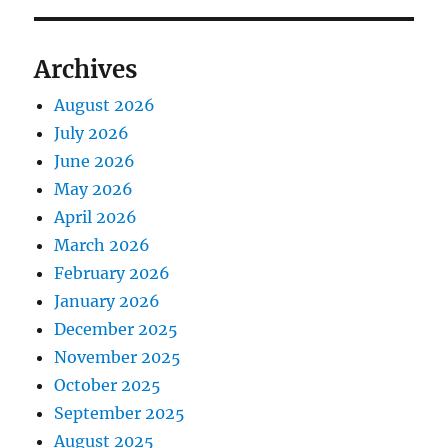
Archives
August 2026
July 2026
June 2026
May 2026
April 2026
March 2026
February 2026
January 2026
December 2025
November 2025
October 2025
September 2025
August 2025