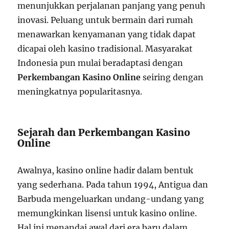
menunjukkan perjalanan panjang yang penuh
inovasi. Peluang untuk bermain dari rumah
menawarkan kenyamanan yang tidak dapat
dicapai oleh kasino tradisional. Masyarakat
Indonesia pun mulai beradaptasi dengan
Perkembangan Kasino Online
seiring dengan
meningkatnya popularitasnya.
Sejarah dan Perkembangan Kasino
Online
Awalnya, kasino online hadir dalam bentuk
yang sederhana. Pada tahun 1994, Antigua dan
Barbuda mengeluarkan undang-undang yang
memungkinkan lisensi untuk kasino online.
Hal ini menandai awal dari era baru dalam