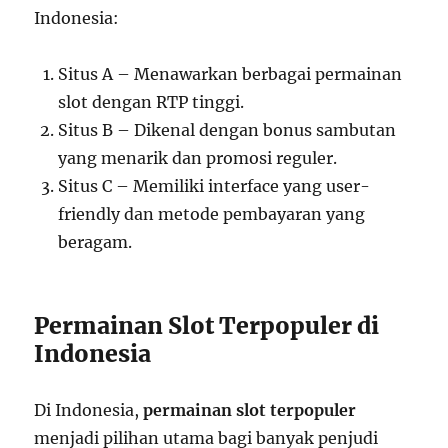
Indonesia:
Situs A – Menawarkan berbagai permainan
slot dengan RTP tinggi.
Situs B – Dikenal dengan bonus sambutan
yang menarik dan promosi reguler.
Situs C – Memiliki interface yang user-
friendly dan metode pembayaran yang
beragam.
Permainan Slot Terpopuler di
Indonesia
Di Indonesia,
permainan slot terpopuler
menjadi pilihan utama bagi banyak penjudi