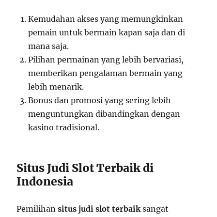
Kemudahan akses yang memungkinkan
pemain untuk bermain kapan saja dan di
mana saja.
Pilihan permainan yang lebih bervariasi,
memberikan pengalaman bermain yang
lebih menarik.
Bonus dan promosi yang sering lebih
menguntungkan dibandingkan dengan
kasino tradisional.
Situs Judi Slot Terbaik di
Indonesia
Pemilihan
situs judi slot terbaik
sangat