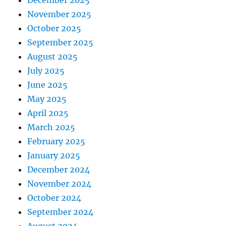
November 2025
October 2025
September 2025
August 2025
July 2025
June 2025
May 2025
April 2025
March 2025
February 2025
January 2025
December 2024
November 2024
October 2024
September 2024
August 2024