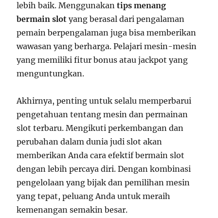
lebih baik. Menggunakan
tips menang
bermain slot
yang berasal dari pengalaman
pemain berpengalaman juga bisa memberikan
wawasan yang berharga. Pelajari mesin-mesin
yang memiliki fitur bonus atau jackpot yang
menguntungkan.
Akhirnya, penting untuk selalu memperbarui
pengetahuan tentang mesin dan permainan
slot terbaru. Mengikuti perkembangan dan
perubahan dalam dunia judi slot akan
memberikan Anda cara efektif bermain slot
dengan lebih percaya diri. Dengan kombinasi
pengelolaan yang bijak dan pemilihan mesin
yang tepat, peluang Anda untuk meraih
kemenangan semakin besar.