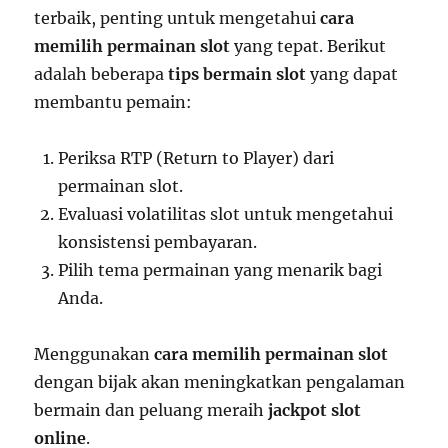
terbaik, penting untuk mengetahui
cara
memilih permainan slot
yang tepat. Berikut
adalah beberapa
tips bermain slot
yang dapat
membantu pemain:
Periksa RTP (Return to Player) dari
permainan slot.
Evaluasi volatilitas slot untuk mengetahui
konsistensi pembayaran.
Pilih tema permainan yang menarik bagi
Anda.
Menggunakan
cara memilih permainan slot
dengan bijak akan meningkatkan pengalaman
bermain dan peluang meraih
jackpot slot
online
.