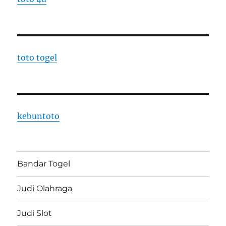
toto togel
kebuntoto
Bandar Togel
Judi Olahraga
Judi Slot