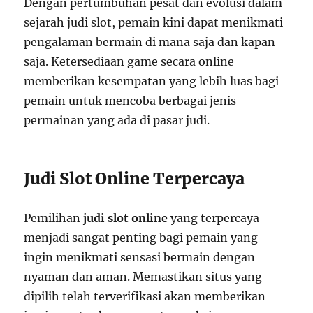
Dengan pertumbuhan pesat dan evolusi dalam
sejarah judi slot, pemain kini dapat menikmati
pengalaman bermain di mana saja dan kapan
saja. Ketersediaan game secara online
memberikan kesempatan yang lebih luas bagi
pemain untuk mencoba berbagai jenis
permainan yang ada di pasar judi.
Judi Slot Online Terpercaya
Pemilihan
judi slot online
yang terpercaya
menjadi sangat penting bagi pemain yang
ingin menikmati sensasi bermain dengan
nyaman dan aman. Memastikan situs yang
dipilih telah terverifikasi akan memberikan