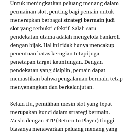
Untuk meningkatkan peluang menang dalam
permainan slot, penting bagi pemain untuk
menerapkan berbagai
strategi bermain judi
slot
yang terbukti efektif. Salah satu
pendekatan utama adalah mengelola bankroll
dengan bijak. Hal ini tidak hanya mencakup
penentuan batas kerugian tetapi juga
penetapan target keuntungan. Dengan
pendekatan yang disiplin, pemain dapat
memastikan bahwa pengalaman bermain tetap
menyenangkan dan berkelanjutan.
Selain itu, pemilihan mesin slot yang tepat
merupakan kunci dalam strategi bermain.
Mesin dengan RTP (Return to Player) tinggi
biasanya menawarkan peluang menang yang