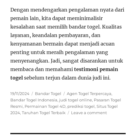
Dengan mendengarkan pengalaman nyata dari
pemain lain, kita dapat meminimalisir
kesalahan saat memilih bandar togel. Kualitas
layanan, keandalan pembayaran, dan
kenyamanan bermain dapat menjadi acuan
penting untuk meraih pengalaman yang
menyenangkan. Jadi, sangat disarankan untuk
membaca dan memahami
testimoni pemain
togel
sebelum terjun dalam dunia judi ini.
Posted
Categories
Tags
19/11/2024
Bandar Togel
Agen Togel Terpercaya
,
on
Bandar Togel Indonesia
,
judi togel online
,
Pasaran Togel
Resmi
,
Permainan Togel 4D
,
prediksi togel
,
Situs Togel
on
2024
,
Taruhan Togel Terbaik
Leave a comment
Temukan
Bandar
Togel