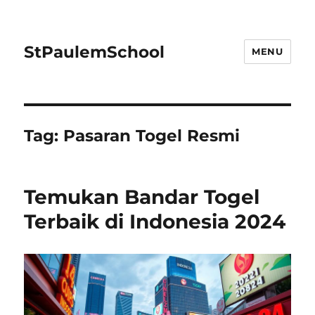
StPaulemSchool
MENU
Tag:
Pasaran Togel Resmi
Temukan Bandar Togel
Terbaik di Indonesia 2024