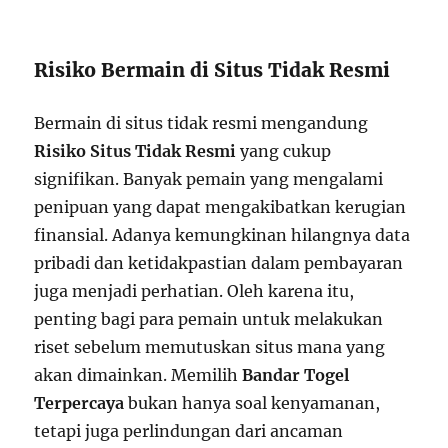
Risiko Bermain di Situs Tidak Resmi
Bermain di situs tidak resmi mengandung
Risiko Situs Tidak Resmi
yang cukup
signifikan. Banyak pemain yang mengalami
penipuan yang dapat mengakibatkan kerugian
finansial. Adanya kemungkinan hilangnya data
pribadi dan ketidakpastian dalam pembayaran
juga menjadi perhatian. Oleh karena itu,
penting bagi para pemain untuk melakukan
riset sebelum memutuskan situs mana yang
akan dimainkan. Memilih
Bandar Togel
Terpercaya
bukan hanya soal kenyamanan,
tetapi juga perlindungan dari ancaman