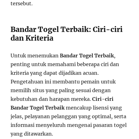
tersebut.
Bandar Togel Terbaik: Ciri-ciri
dan Kriteria
Untuk menemukan
Bandar Togel Terbaik
,
penting untuk memahami beberapa ciri dan
kriteria yang dapat dijadikan acuan.
Pengetahuan ini membantu pemain untuk
memilih situs yang paling sesuai dengan
kebutuhan dan harapan mereka.
Ciri-ciri
Bandar Togel Terbaik
mencakup lisensi yang
jelas, pelayanan pelanggan yang optimal, serta
informasi menyeluruh mengenai pasaran togel
yang ditawarkan.