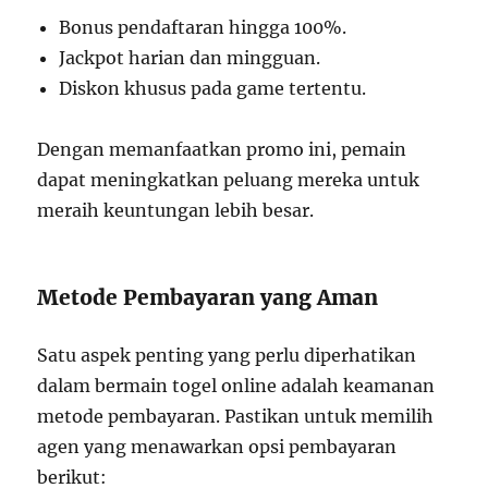
Bonus pendaftaran hingga 100%.
Jackpot harian dan mingguan.
Diskon khusus pada game tertentu.
Dengan memanfaatkan promo ini, pemain
dapat meningkatkan peluang mereka untuk
meraih keuntungan lebih besar.
Metode Pembayaran yang Aman
Satu aspek penting yang perlu diperhatikan
dalam bermain togel online adalah keamanan
metode pembayaran. Pastikan untuk memilih
agen yang menawarkan opsi pembayaran
berikut: