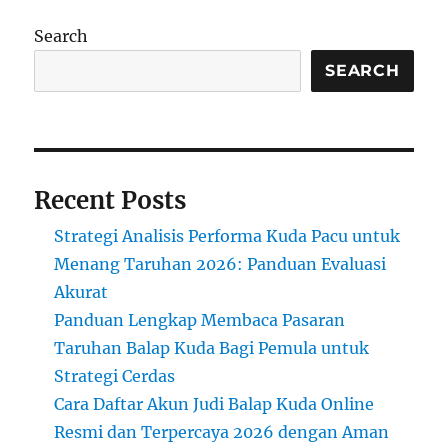
Terbaik
di
Search
Indonesia
2024
SEARCH
Recent Posts
Strategi Analisis Performa Kuda Pacu untuk
Menang Taruhan 2026: Panduan Evaluasi
Akurat
Panduan Lengkap Membaca Pasaran
Taruhan Balap Kuda Bagi Pemula untuk
Strategi Cerdas
Cara Daftar Akun Judi Balap Kuda Online
Resmi dan Terpercaya 2026 dengan Aman