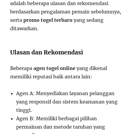
adalah beberapa ulasan dan rekomendasi
berdasarkan pengalaman pemain sebelumnya,
serta
promo togel terbaru
yang sedang
ditawarkan.
Ulasan dan Rekomendasi
Beberapa
agen togel online
yang dikenal
memiliki reputasi baik antara lain:
Agen A: Menyediakan layanan pelanggan
yang responsif dan sistem keamanan yang
tinggi.
Agen B: Memiliki berbagai pilihan
permainan dan metode taruhan yang