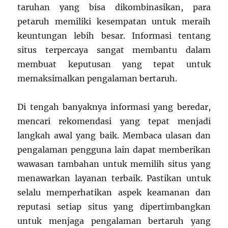
taruhan yang bisa dikombinasikan, para
petaruh memiliki kesempatan untuk meraih
keuntungan lebih besar. Informasi tentang
situs terpercaya sangat membantu dalam
membuat keputusan yang tepat untuk
memaksimalkan pengalaman bertaruh.
Di tengah banyaknya informasi yang beredar,
mencari rekomendasi yang tepat menjadi
langkah awal yang baik. Membaca ulasan dan
pengalaman pengguna lain dapat memberikan
wawasan tambahan untuk memilih situs yang
menawarkan layanan terbaik. Pastikan untuk
selalu memperhatikan aspek keamanan dan
reputasi setiap situs yang dipertimbangkan
untuk menjaga pengalaman bertaruh yang