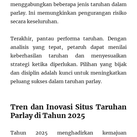
menggabungkan beberapa jenis taruhan dalam
parlay. Ini memungkinkan pengurangan risiko
secara keseluruhan.
Terakhir, pantau performa taruhan. Dengan
analisis yang tepat, petaruh dapat menilai
keberhasilan taruhan dan menyesuaikan
strategi ketika diperlukan. Pilihan yang bijak
dan disiplin adalah kunci untuk meningkatkan
peluang sukses dalam taruhan parlay.
Tren dan Inovasi Situs Taruhan
Parlay di Tahun 2025
Tahun 2025 menghadirkan kemajuan