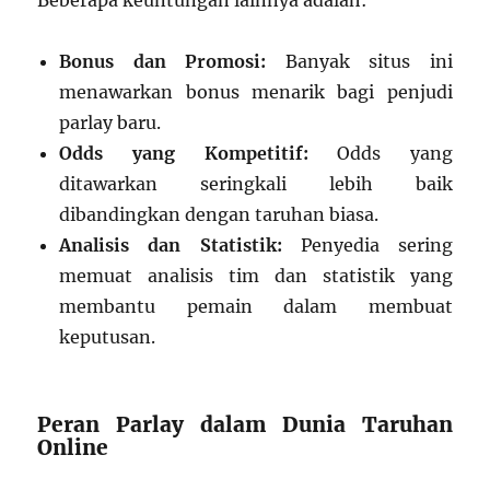
Bonus dan Promosi:
Banyak situs ini
menawarkan bonus menarik bagi penjudi
parlay baru.
Odds yang Kompetitif:
Odds yang
ditawarkan seringkali lebih baik
dibandingkan dengan taruhan biasa.
Analisis dan Statistik:
Penyedia sering
memuat analisis tim dan statistik yang
membantu pemain dalam membuat
keputusan.
Peran Parlay dalam Dunia Taruhan
Online