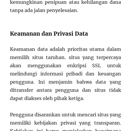
kemungkinan penipuan atau kehilangan dana
tanpa ada jalan penyelesaian.
Keamanan dan Privasi Data
Keamanan data adalah prioritas utama dalam
memilih situs taruhan. situs yang terpercaya
akan menggunakan enkripsi SSL untuk
melindungi informasi pribadi dan keuangan
pengguna. Ini menjamin bahwa data yang
ditransfer antara pengguna dan situs tidak
dapat diakses oleh pihak ketiga.
Pengguna disarankan untuk mencari situs yang
memiliki kebijakan privasi yang transparan.
Kebijakan ini harus menjelaskan bagaimana