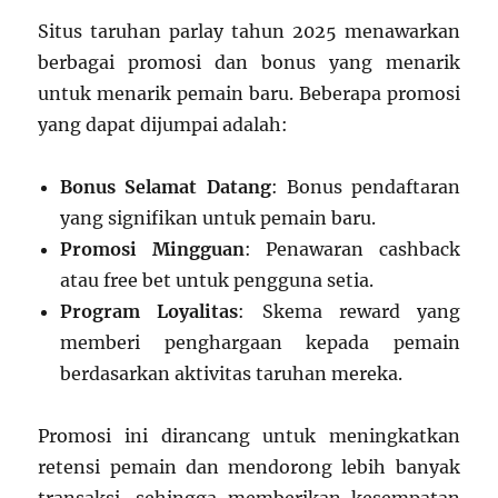
Situs taruhan parlay tahun 2025 menawarkan
berbagai promosi dan bonus yang menarik
untuk menarik pemain baru. Beberapa promosi
yang dapat dijumpai adalah:
Bonus Selamat Datang
: Bonus pendaftaran
yang signifikan untuk pemain baru.
Promosi Mingguan
: Penawaran cashback
atau free bet untuk pengguna setia.
Program Loyalitas
: Skema reward yang
memberi penghargaan kepada pemain
berdasarkan aktivitas taruhan mereka.
Promosi ini dirancang untuk meningkatkan
retensi pemain dan mendorong lebih banyak
transaksi, sehingga memberikan kesempatan