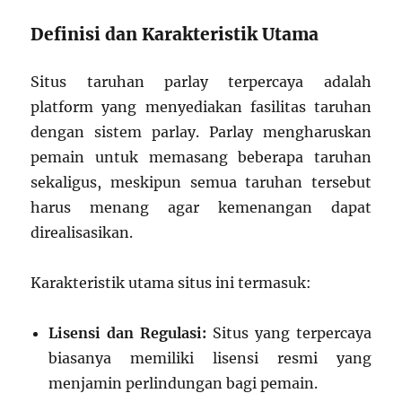
Definisi dan Karakteristik Utama
Situs taruhan parlay terpercaya adalah
platform yang menyediakan fasilitas taruhan
dengan sistem parlay. Parlay mengharuskan
pemain untuk memasang beberapa taruhan
sekaligus, meskipun semua taruhan tersebut
harus menang agar kemenangan dapat
direalisasikan.
Karakteristik utama situs ini termasuk:
Lisensi dan Regulasi:
Situs yang terpercaya
biasanya memiliki lisensi resmi yang
menjamin perlindungan bagi pemain.