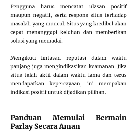
Pengguna harus mencatat ulasan positif
maupun negatif, serta respons situs terhadap
masalah yang muncul. Situs yang kredibel akan
cepat menanggapi keluhan dan memberikan
solusi yang memadai.
Mengikuti lintasan reputasi dalam waktu
panjang juga mengindikasikan keamanan. Jika
situs telah aktif dalam waktu lama dan terus
mendapatkan kepercayaan, ini merupakan
indikasi positif untuk dijadikan pilihan.
Panduan Memulai Bermain
Parlay Secara Aman