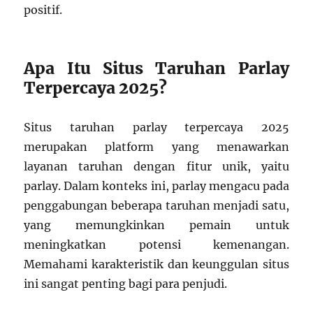
positif.
Apa Itu Situs Taruhan Parlay
Terpercaya 2025?
Situs taruhan parlay terpercaya 2025
merupakan platform yang menawarkan
layanan taruhan dengan fitur unik, yaitu
parlay. Dalam konteks ini, parlay mengacu pada
penggabungan beberapa taruhan menjadi satu,
yang memungkinkan pemain untuk
meningkatkan potensi kemenangan.
Memahami karakteristik dan keunggulan situs
ini sangat penting bagi para penjudi.