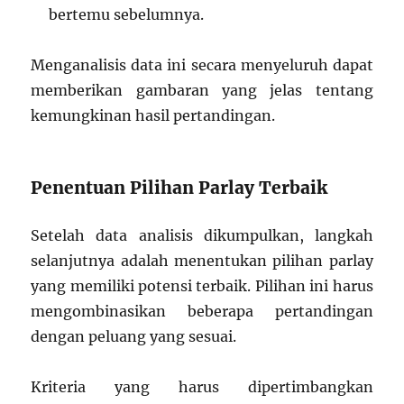
bertemu sebelumnya.
Menganalisis data ini secara menyeluruh dapat
memberikan gambaran yang jelas tentang
kemungkinan hasil pertandingan.
Penentuan Pilihan Parlay Terbaik
Setelah data analisis dikumpulkan, langkah
selanjutnya adalah menentukan pilihan parlay
yang memiliki potensi terbaik. Pilihan ini harus
mengombinasikan beberapa pertandingan
dengan peluang yang sesuai.
Kriteria yang harus dipertimbangkan