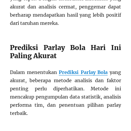
akurat dan analisis cermat, penggemar dapat
berharap mendapatkan hasil yang lebih positif
dari taruhan mereka.
Prediksi Parlay Bola Hari Ini
Paling Akurat
Dalam menentukan
Prediksi Parlay Bola
yang
akurat, beberapa metode analisis dan faktor
penting perlu diperhatikan. Metode ini
mencakup pengumpulan data statistik, analisis
performa tim, dan penentuan pilihan parlay
terbaik.