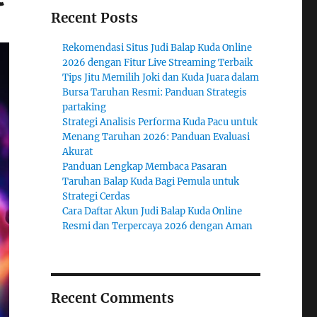
Recent Posts
Rekomendasi Situs Judi Balap Kuda Online
2026 dengan Fitur Live Streaming Terbaik
Tips Jitu Memilih Joki dan Kuda Juara dalam
Bursa Taruhan Resmi: Panduan Strategis
partaking
Strategi Analisis Performa Kuda Pacu untuk
Menang Taruhan 2026: Panduan Evaluasi
Akurat
Panduan Lengkap Membaca Pasaran
Taruhan Balap Kuda Bagi Pemula untuk
Strategi Cerdas
Cara Daftar Akun Judi Balap Kuda Online
Resmi dan Terpercaya 2026 dengan Aman
Recent Comments