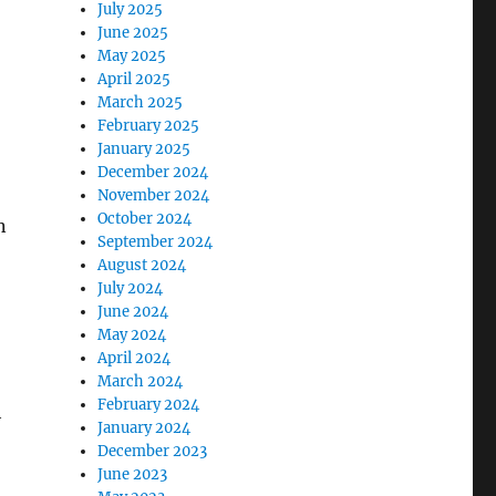
July 2025
June 2025
May 2025
April 2025
March 2025
February 2025
January 2025
December 2024
November 2024
October 2024
n
September 2024
August 2024
July 2024
June 2024
May 2024
April 2024
March 2024
February 2024
h
January 2024
December 2023
June 2023