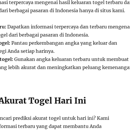
asi terpercaya mengenai hasil keluaran togel terbaru d
ari berbagai pasaran di Indonesia hanya di situs kami.
ru:
Dapatkan informasi terpercaya dan terbaru mengena
ogel dari berbagai pasaran di Indonesia.
ogel:
Pantau perkembangan angka yang keluar dan
egi Anda setiap harinya.
togel:
Gunakan angka keluaran terbaru untuk membuat
ng lebih akurat dan meningkatkan peluang kemenanga
Akurat Togel Hari Ini
ari prediksi akurat togel untuk hari ini? Kami
formasi terbaru yang dapat membantu Anda