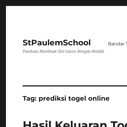
StPaulemSchool
Bandar 
Panduan Membuat Slot Gacor dengan Mudah
Tag:
prediksi togel online
Hasil Keluaran To