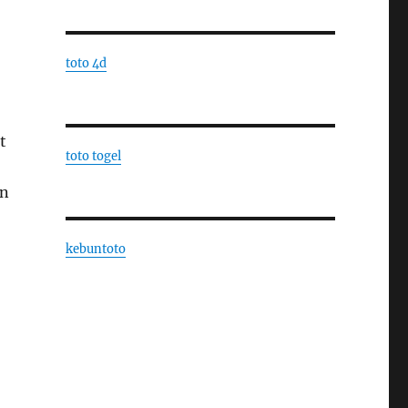
toto 4d
t
toto togel
an
kebuntoto