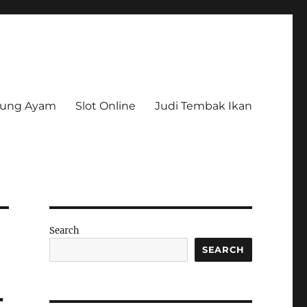
ung Ayam
Slot Online
Judi Tembak Ikan
Search
SEARCH
t