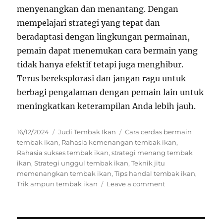
menyenangkan dan menantang. Dengan
mempelajari strategi yang tepat dan
beradaptasi dengan lingkungan permainan,
pemain dapat menemukan cara bermain yang
tidak hanya efektif tetapi juga menghibur.
Terus bereksplorasi dan jangan ragu untuk
berbagi pengalaman dengan pemain lain untuk
meningkatkan keterampilan Anda lebih jauh.
Posted
Categories
Tags
16/12/2024
Judi Tembak Ikan
Cara cerdas bermain
on
tembak ikan
,
Rahasia kemenangan tembak ikan
,
Rahasia sukses tembak ikan
,
strategi menang tembak
ikan
,
Strategi unggul tembak ikan
,
Teknik jitu
memenangkan tembak ikan
,
Tips handal tembak ikan
,
on
Trik ampun tembak ikan
Leave a comment
Rahasia
Menang
Tembak