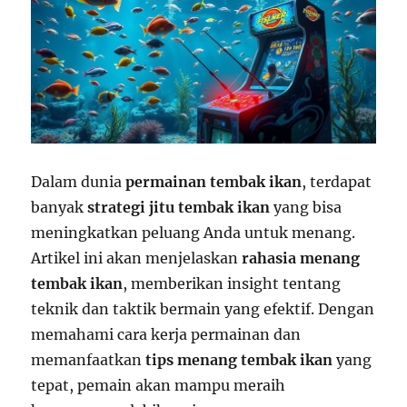
Dalam dunia
permainan tembak ikan
, terdapat
banyak
strategi jitu tembak ikan
yang bisa
meningkatkan peluang Anda untuk menang.
Artikel ini akan menjelaskan
rahasia menang
tembak ikan
, memberikan insight tentang
teknik dan taktik bermain yang efektif. Dengan
memahami cara kerja permainan dan
memanfaatkan
tips menang tembak ikan
yang
tepat, pemain akan mampu meraih