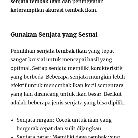
senjata tembak ikan
dan peningkatan
keterampilan akurasi tembak ikan
.
Gunakan Senjata yang Sesuai
Pemilihan
senjata tembak ikan
yang tepat
sangat krusial untuk mencapai hasil yang
optimal. Setiap senjata memiliki karakteristik
yang berbeda. Beberapa senjata mungkin lebih
efektif untuk menembak ikan kecil sementara
yang lain dirancang untuk ikan besar. Berikut
adalah beberapa jenis senjata yang bisa dipilih:
Senjata ringan: Cocok untuk ikan yang
bergerak cepat dan sulit dijangkau.
Senjata berat: Memiliki daya tembak yang