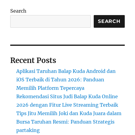
Ikan
–
Search
Strategi
Jitu
SEARCH
Recent Posts
Aplikasi Taruhan Balap Kuda Android dan
iOS Terbaik di Tahun 2026: Panduan
Memilih Platform Tepercaya
Rekomendasi Situs Judi Balap Kuda Online
2026 dengan Fitur Live Streaming Terbaik
Tips Jitu Memilih Joki dan Kuda Juara dalam
Bursa Taruhan Resmi: Panduan Strategis
partaking