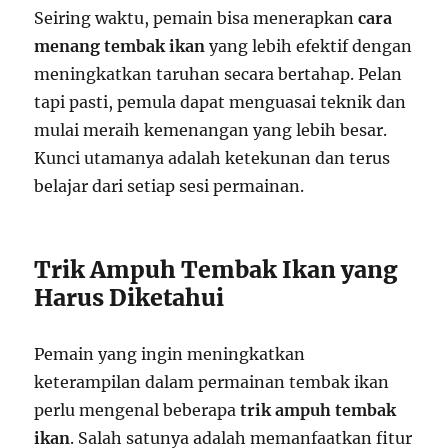
Seiring waktu, pemain bisa menerapkan
cara
menang tembak ikan
yang lebih efektif dengan
meningkatkan taruhan secara bertahap. Pelan
tapi pasti, pemula dapat menguasai teknik dan
mulai meraih kemenangan yang lebih besar.
Kunci utamanya adalah ketekunan dan terus
belajar dari setiap sesi permainan.
Trik Ampuh Tembak Ikan yang
Harus Diketahui
Pemain yang ingin meningkatkan
keterampilan dalam permainan tembak ikan
perlu mengenal beberapa
trik ampuh tembak
ikan
. Salah satunya adalah memanfaatkan fitur