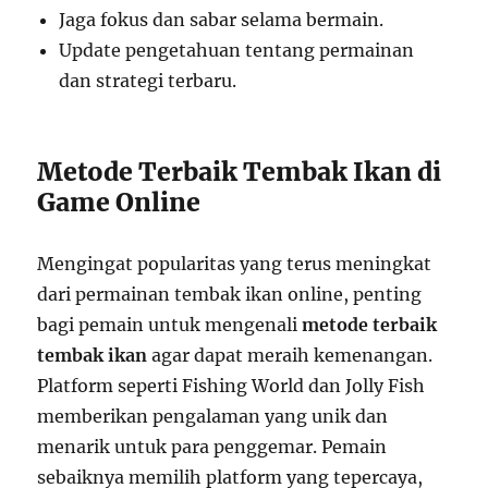
Jaga fokus dan sabar selama bermain.
Update pengetahuan tentang permainan
dan strategi terbaru.
Metode Terbaik Tembak Ikan di
Game Online
Mengingat popularitas yang terus meningkat
dari permainan tembak ikan online, penting
bagi pemain untuk mengenali
metode terbaik
tembak ikan
agar dapat meraih kemenangan.
Platform seperti Fishing World dan Jolly Fish
memberikan pengalaman yang unik dan
menarik untuk para penggemar. Pemain
sebaiknya memilih platform yang tepercaya,