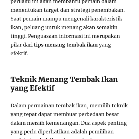
perilaku ini akan membantu pemain dalam
menentukan target dan strategi penembakan.
Saat pemain mampu mengenali karakteristik
ikan, peluang untuk menang akan semakin
tinggi. Penguasaan informasi ini merupakan
pilar dari
tips menang tembak ikan
yang
efektif.
Teknik Menang Tembak Ikan
yang Efektif
Dalam permainan tembak ikan, memilih teknik
yang tepat dapat membuat perbedaan besar
dalam meraih kemenangan. Dua aspek penting
yang perlu diperhatikan adalah pemilihan