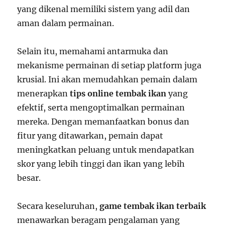
yang dikenal memiliki sistem yang adil dan
aman dalam permainan.
Selain itu, memahami antarmuka dan
mekanisme permainan di setiap platform juga
krusial. Ini akan memudahkan pemain dalam
menerapkan
tips online tembak ikan
yang
efektif, serta mengoptimalkan permainan
mereka. Dengan memanfaatkan bonus dan
fitur yang ditawarkan, pemain dapat
meningkatkan peluang untuk mendapatkan
skor yang lebih tinggi dan ikan yang lebih
besar.
Secara keseluruhan,
game tembak ikan terbaik
menawarkan beragam pengalaman yang