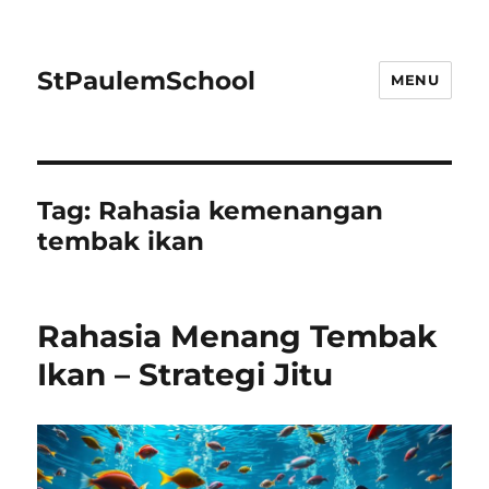
StPaulemSchool
MENU
Tag:
Rahasia kemenangan
tembak ikan
Rahasia Menang Tembak
Ikan – Strategi Jitu