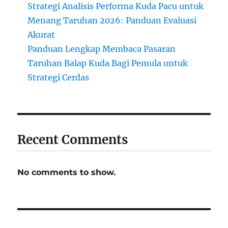
Strategi Analisis Performa Kuda Pacu untuk
Menang Taruhan 2026: Panduan Evaluasi
Akurat
Panduan Lengkap Membaca Pasaran
Taruhan Balap Kuda Bagi Pemula untuk
Strategi Cerdas
Recent Comments
No comments to show.