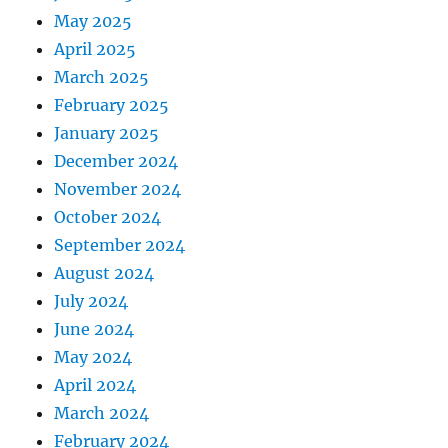
May 2025
April 2025
March 2025
February 2025
January 2025
December 2024
November 2024
October 2024
September 2024
August 2024
July 2024
June 2024
May 2024
April 2024
March 2024
February 2024