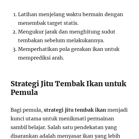
Latihan menjelang waktu bermain dengan
menembak target statis.
Mengukur jarak dan menghitung sudut
tembakan sebelum melakukannya.
Memperhatikan pola gerakan ikan untuk
memprediksi arah.
Strategi Jitu Tembak Ikan untuk
Pemula
Bagi pemula,
strategi jitu tembak ikan
menjadi
kunci utama untuk menikmati permainan
sambil belajar. Salah satu pendekatan yang
disarankan adalah menyasar ikan yang lebih