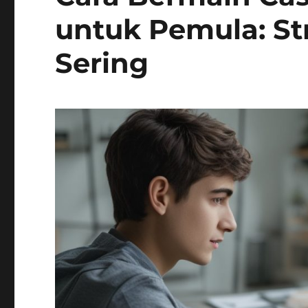
untuk Pemula: St
Sering