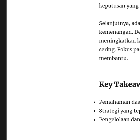
keputusan yang 
Selanjutnya, ad
kemenangan. De
meningkatkan k
sering. Fokus p
membantu.
Key Takea
Pemahaman dasa
Strategi yang t
Pengelolaan dan