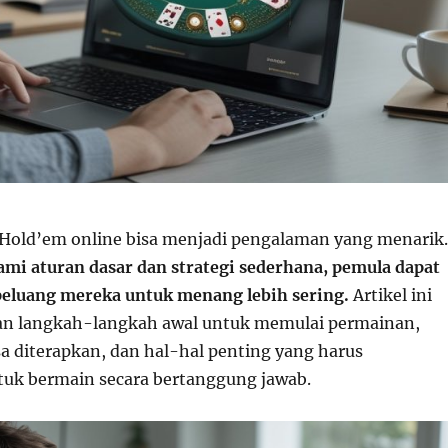
Hold’em online bisa menjadi pengalaman yang menarik.
i aturan dasar dan strategi sederhana, pemula dapat
eluang mereka untuk menang lebih sering.
Artikel ini
an langkah-langkah awal untuk memulai permainan,
sa diterapkan, dan hal-hal penting yang harus
tuk bermain secara bertanggung jawab.