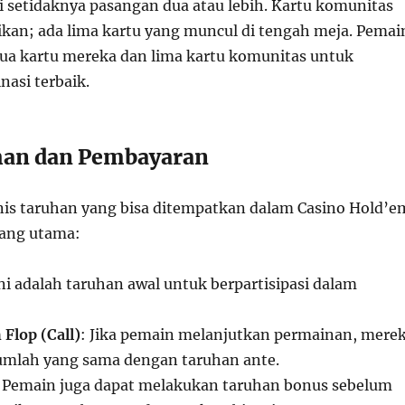
 setidaknya pasangan dua atau lebih. Kartu komunitas
kan; ada lima kartu yang muncul di tengah meja. Pemai
a kartu mereka dan lima kartu komunitas untuk
asi terbaik.
han dan Pembayaran
nis taruhan yang bisa ditempatkan dalam Casino Hold’e
yang utama:
Ini adalah taruhan awal untuk berpartisipasi dalam
Flop (Call)
: Jika pemain melanjutkan permainan, mere
jumlah yang sama dengan taruhan ante.
: Pemain juga dapat melakukan taruhan bonus sebelum