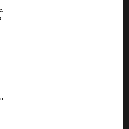
r.
n
u
an