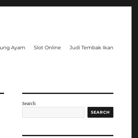
ung Ayam
Slot Online
Judi Tembak Ikan
Search
SEARCH