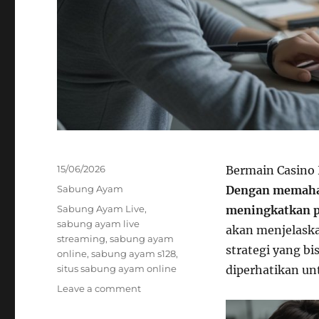
Posted
15/06/2026
Bermain Casino 
on
Categories
Sabung Ayam
Dengan memaham
Tags
Sabung Ayam Live
,
meningkatkan p
sabung ayam live
akan menjelask
streaming
,
sabung ayam
strategi yang bi
online
,
sabung ayam s128
,
situs sabung ayam online
diperhatikan un
on
Leave a comment
Cara
Bermain