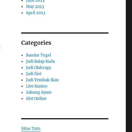
June 2023
May 2023
April 2023
Categories
t
Bandar Togel
Judi Balap Kuda
Judi Olahraga
Judi Slot
Judi Tembak Ikan
Live Kasino
Sabung Ayam
Slot Online
Situs Toto