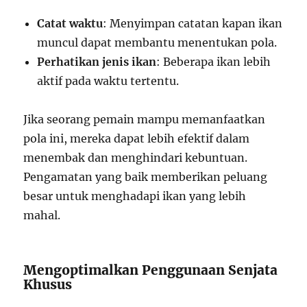
Catat waktu
: Menyimpan catatan kapan ikan
muncul dapat membantu menentukan pola.
Perhatikan jenis ikan
: Beberapa ikan lebih
aktif pada waktu tertentu.
Jika seorang pemain mampu memanfaatkan
pola ini, mereka dapat lebih efektif dalam
menembak dan menghindari kebuntuan.
Pengamatan yang baik memberikan peluang
besar untuk menghadapi ikan yang lebih
mahal.
Mengoptimalkan Penggunaan Senjata
Khusus