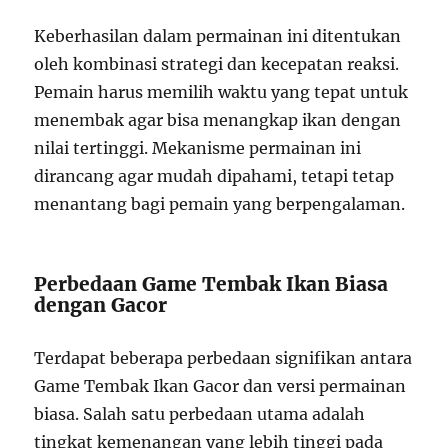
Keberhasilan dalam permainan ini ditentukan
oleh kombinasi strategi dan kecepatan reaksi.
Pemain harus memilih waktu yang tepat untuk
menembak agar bisa menangkap ikan dengan
nilai tertinggi. Mekanisme permainan ini
dirancang agar mudah dipahami, tetapi tetap
menantang bagi pemain yang berpengalaman.
Perbedaan Game Tembak Ikan Biasa
dengan Gacor
Terdapat beberapa perbedaan signifikan antara
Game Tembak Ikan Gacor dan versi permainan
biasa. Salah satu perbedaan utama adalah
tingkat kemenangan yang lebih tinggi pada