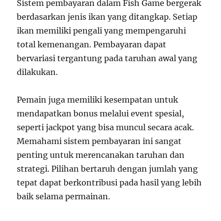
Sistem pembayaran dalam Fish Game bergerak
berdasarkan jenis ikan yang ditangkap. Setiap
ikan memiliki pengali yang mempengaruhi
total kemenangan. Pembayaran dapat
bervariasi tergantung pada taruhan awal yang
dilakukan.
Pemain juga memiliki kesempatan untuk
mendapatkan bonus melalui event spesial,
seperti jackpot yang bisa muncul secara acak.
Memahami sistem pembayaran ini sangat
penting untuk merencanakan taruhan dan
strategi. Pilihan bertaruh dengan jumlah yang
tepat dapat berkontribusi pada hasil yang lebih
baik selama permainan.