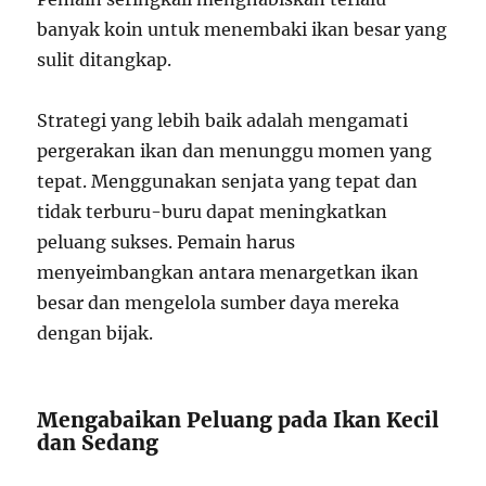
banyak koin untuk menembaki ikan besar yang
sulit ditangkap.
Strategi yang lebih baik adalah mengamati
pergerakan ikan dan menunggu momen yang
tepat. Menggunakan senjata yang tepat dan
tidak terburu-buru dapat meningkatkan
peluang sukses. Pemain harus
menyeimbangkan antara menargetkan ikan
besar dan mengelola sumber daya mereka
dengan bijak.
Mengabaikan Peluang pada Ikan Kecil
dan Sedang