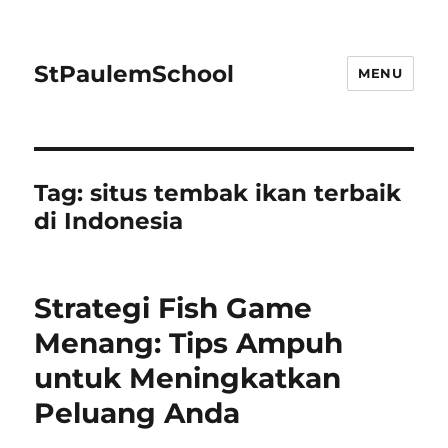
StPaulemSchool
MENU
Tag:
situs tembak ikan terbaik
di Indonesia
Strategi Fish Game
Menang: Tips Ampuh
untuk Meningkatkan
Peluang Anda