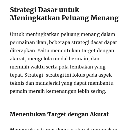
Strategi Dasar untuk
Meningkatkan Peluang Menang
Untuk meningkatkan peluang menang dalam
permainan ikan, beberapa strategi dasar dapat
diterapkan. Yaitu menentukan target dengan
akurat, mengelola modal bermain, dan
memilih waktu serta pola tembakan yang
tepat. Strategi-strategi ini fokus pada aspek
teknis dan manajerial yang dapat membantu
pemain meraih kemenangan lebih sering.
Menentukan Target dengan Akurat
Menentukan target dengan akurat merupakan