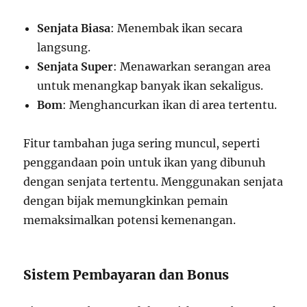
Senjata Biasa
: Menembak ikan secara
langsung.
Senjata Super
: Menawarkan serangan area
untuk menangkap banyak ikan sekaligus.
Bom
: Menghancurkan ikan di area tertentu.
Fitur tambahan juga sering muncul, seperti
penggandaan poin untuk ikan yang dibunuh
dengan senjata tertentu. Menggunakan senjata
dengan bijak memungkinkan pemain
memaksimalkan potensi kemenangan.
Sistem Pembayaran dan Bonus