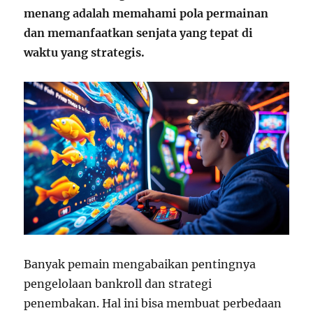
menang adalah memahami pola permainan
dan memanfaatkan senjata yang tepat di
waktu yang strategis.
Banyak pemain mengabaikan pentingnya
pengelolaan bankroll dan strategi
penembakan. Hal ini bisa membuat perbedaan