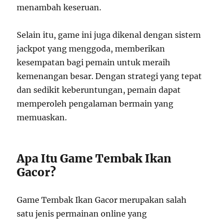
menambah keseruan.
Selain itu, game ini juga dikenal dengan sistem
jackpot yang menggoda, memberikan
kesempatan bagi pemain untuk meraih
kemenangan besar. Dengan strategi yang tepat
dan sedikit keberuntungan, pemain dapat
memperoleh pengalaman bermain yang
memuaskan.
Apa Itu Game Tembak Ikan
Gacor?
Game Tembak Ikan Gacor merupakan salah
satu jenis permainan online yang