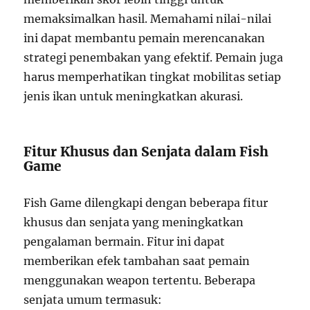
memaksimalkan hasil. Memahami nilai-nilai
ini dapat membantu pemain merencanakan
strategi penembakan yang efektif. Pemain juga
harus memperhatikan tingkat mobilitas setiap
jenis ikan untuk meningkatkan akurasi.
Fitur Khusus dan Senjata dalam Fish
Game
Fish Game dilengkapi dengan beberapa fitur
khusus dan senjata yang meningkatkan
pengalaman bermain. Fitur ini dapat
memberikan efek tambahan saat pemain
menggunakan weapon tertentu. Beberapa
senjata umum termasuk: