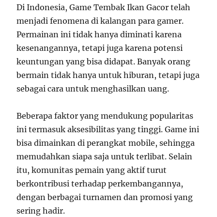
Di Indonesia, Game Tembak Ikan Gacor telah
menjadi fenomena di kalangan para gamer.
Permainan ini tidak hanya diminati karena
kesenangannya, tetapi juga karena potensi
keuntungan yang bisa didapat. Banyak orang
bermain tidak hanya untuk hiburan, tetapi juga
sebagai cara untuk menghasilkan uang.
Beberapa faktor yang mendukung popularitas
ini termasuk aksesibilitas yang tinggi. Game ini
bisa dimainkan di perangkat mobile, sehingga
memudahkan siapa saja untuk terlibat. Selain
itu, komunitas pemain yang aktif turut
berkontribusi terhadap perkembangannya,
dengan berbagai turnamen dan promosi yang
sering hadir.