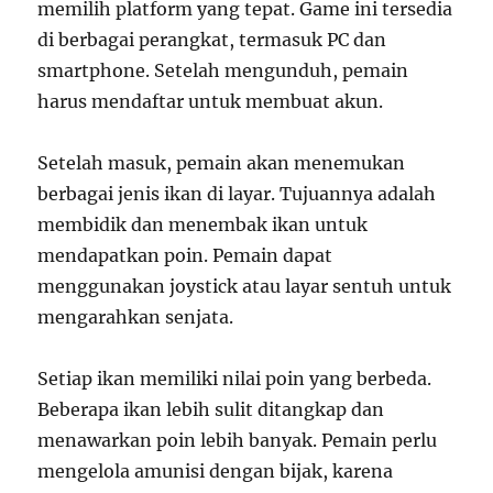
memilih platform yang tepat. Game ini tersedia
di berbagai perangkat, termasuk PC dan
smartphone. Setelah mengunduh, pemain
harus mendaftar untuk membuat akun.
Setelah masuk, pemain akan menemukan
berbagai jenis ikan di layar. Tujuannya adalah
membidik dan menembak ikan untuk
mendapatkan poin. Pemain dapat
menggunakan joystick atau layar sentuh untuk
mengarahkan senjata.
Setiap ikan memiliki nilai poin yang berbeda.
Beberapa ikan lebih sulit ditangkap dan
menawarkan poin lebih banyak. Pemain perlu
mengelola amunisi dengan bijak, karena