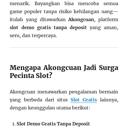
menarik. Bayangkan bisa mencoba semua
game populer tanpa risiko kehilangan uang—
itulah yang ditawarkan
Akongcuan
, platform
slot demo gratis tanpa deposit
yang aman,
seru, dan terpercaya.
Mengapa Akongcuan Jadi Surga
Pecinta Slot?
Akongcuan menawarkan pengalaman bermain
yang berbeda dari situs
Slot Gratis
lainnya,
dengan keunggulan utama berikut:
Slot Demo Gratis Tanpa Deposit