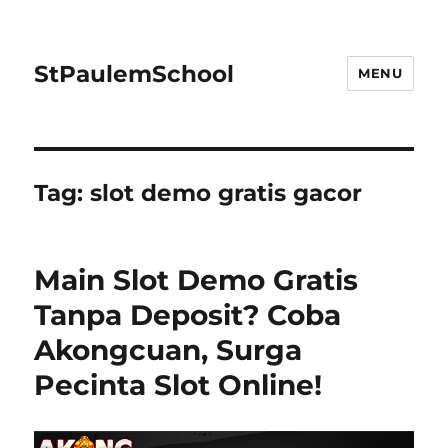
StPaulemSchool
MENU
Tag:
slot demo gratis gacor
Main Slot Demo Gratis
Tanpa Deposit? Coba
Akongcuan, Surga
Pecinta Slot Online!