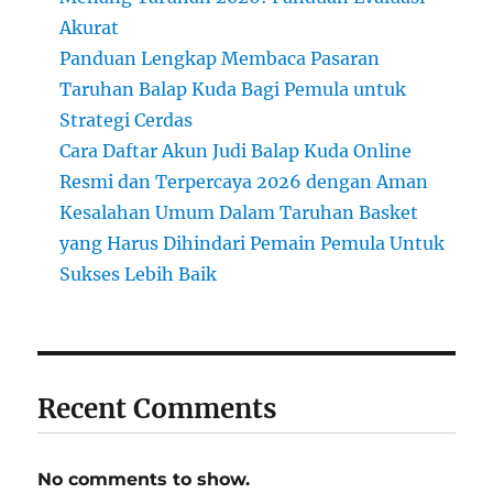
Akurat
Panduan Lengkap Membaca Pasaran
Taruhan Balap Kuda Bagi Pemula untuk
Strategi Cerdas
Cara Daftar Akun Judi Balap Kuda Online
Resmi dan Terpercaya 2026 dengan Aman
Kesalahan Umum Dalam Taruhan Basket
yang Harus Dihindari Pemain Pemula Untuk
Sukses Lebih Baik
Recent Comments
No comments to show.