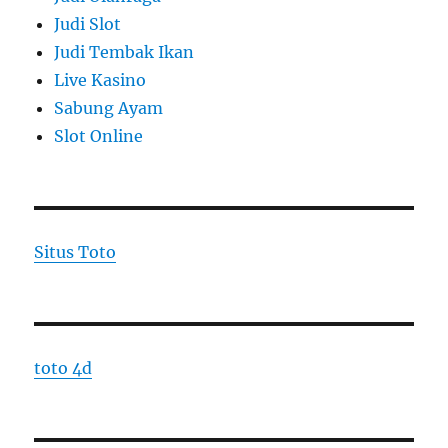
Judi Slot
Judi Tembak Ikan
Live Kasino
Sabung Ayam
Slot Online
Situs Toto
toto 4d