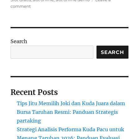
on
comment
Main
Slot
Demo
Gratis
Tanpa
Search
Deposit?
Coba
SEARCH
Akongcuan,
Surga
Pecinta
Slot
Online!
Recent Posts
Tips Jitu Memilih Joki dan Kuda Juara dalam
Bursa Taruhan Resmi: Panduan Strategis
partaking
Strategi Analisis Performa Kuda Pacu untuk
Menang Taruhan 2026: Panduan Evaluasi