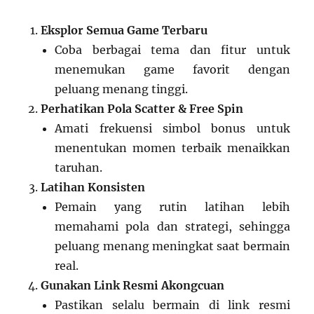
Eksplor Semua Game Terbaru
Coba berbagai tema dan fitur untuk
menemukan game favorit dengan
peluang menang tinggi.
Perhatikan Pola Scatter & Free Spin
Amati frekuensi simbol bonus untuk
menentukan momen terbaik menaikkan
taruhan.
Latihan Konsisten
Pemain yang rutin latihan lebih
memahami pola dan strategi, sehingga
peluang menang meningkat saat bermain
real.
Gunakan Link Resmi Akongcuan
Pastikan selalu bermain di link resmi