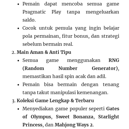
Pemain dapat mencoba semua game
Pragmatic Play tanpa mengeluarkan
saldo.
Cocok untuk pemula yang ingin belajar
pola permainan, fitur bonus, dan strategi
sebelum bermain real.
Main Aman & Anti Tipu
Semua game menggunakan
RNG
(Random Number Generator)
,
memastikan hasil spin acak dan adil.
Pemain bisa bermain dengan tenang
tanpa takut manipulasi kemenangan.
Koleksi Game Lengkap & Terbaru
Menyediakan game populer seperti
Gates
of Olympus
,
Sweet Bonanza
,
Starlight
Princess
, dan
Mahjong Ways 2
.