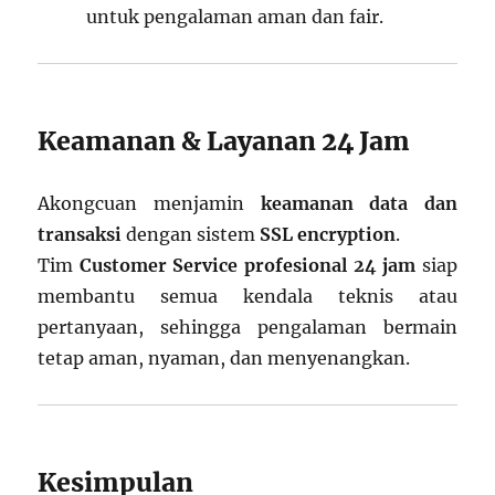
untuk pengalaman aman dan fair.
Keamanan & Layanan 24 Jam
Akongcuan menjamin
keamanan data dan
transaksi
dengan sistem
SSL encryption
.
Tim
Customer Service profesional 24 jam
siap
membantu semua kendala teknis atau
pertanyaan, sehingga pengalaman bermain
tetap aman, nyaman, dan menyenangkan.
Kesimpulan