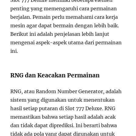
penting yang memengaruhi cara permainan
berjalan. Pemain perlu memahami cara kerja
mesin agar dapat bermain dengan lebih baik.
Berikut ini adalah penjelasan lebih lanjut
mengenai aspek-aspek utama dari permainan
ini.
RNG dan Keacakan Permainan
RNG, atau Random Number Generator, adalah
sistem yang digunakan untuk menentukan
hasil setiap putaran di Slot 777 Deluxe. RNG
memastikan bahwa setiap hasil adalah acak
dan tidak dapat diprediksi. Ini berarti bahwa
tidak ada pola yang dapat digunakan untuk