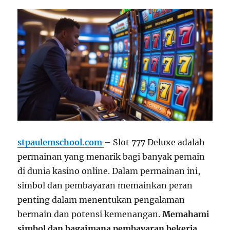
stpaulemschool.com
– Slot 777 Deluxe adalah
permainan yang menarik bagi banyak pemain
di dunia kasino online. Dalam permainan ini,
simbol dan pembayaran memainkan peran
penting dalam menentukan pengalaman
bermain dan potensi kemenangan.
Memahami
simbol dan bagaimana pembayaran bekerja