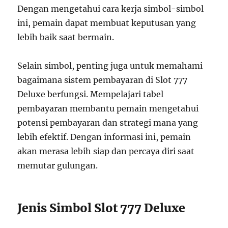
Dengan mengetahui cara kerja simbol-simbol
ini, pemain dapat membuat keputusan yang
lebih baik saat bermain.
Selain simbol, penting juga untuk memahami
bagaimana sistem pembayaran di Slot 777
Deluxe berfungsi. Mempelajari tabel
pembayaran membantu pemain mengetahui
potensi pembayaran dan strategi mana yang
lebih efektif. Dengan informasi ini, pemain
akan merasa lebih siap dan percaya diri saat
memutar gulungan.
Jenis Simbol Slot 777 Deluxe