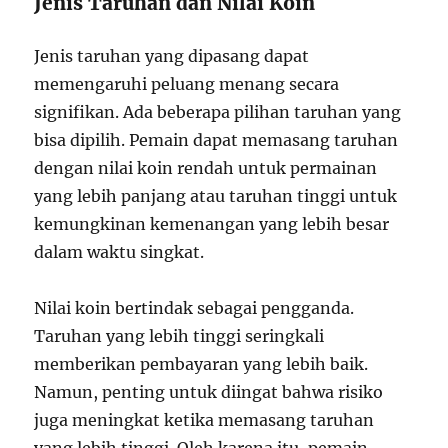
Jenis Taruhan dan Nilai Koin
Jenis taruhan yang dipasang dapat
memengaruhi peluang menang secara
signifikan. Ada beberapa pilihan taruhan yang
bisa dipilih. Pemain dapat memasang taruhan
dengan nilai koin rendah untuk permainan
yang lebih panjang atau taruhan tinggi untuk
kemungkinan kemenangan yang lebih besar
dalam waktu singkat.
Nilai koin bertindak sebagai pengganda.
Taruhan yang lebih tinggi seringkali
memberikan pembayaran yang lebih baik.
Namun, penting untuk diingat bahwa risiko
juga meningkat ketika memasang taruhan
yang lebih tinggi. Oleh karena itu, pemain