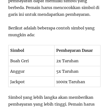
pembayaran dapat memiliki simbol yang
berbeda. Pemain harus mencocokkan simbol di
garis ini untuk mendapatkan pembayaran.
Berikut adalah beberapa contoh simbol yang
mungkin ada:
Simbol
Pembayaran Dasar
Buah Ceri
2x Taruhan
Anggur
5x Taruhan
Jackpot
1000x Taruhan
Simbol yang lebih langka akan memberikan
pembayaran yang lebih tinggi. Pemain harus