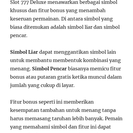
Slot 777 Deluxe menawarkan berbagai simbol
khusus dan fitur bonus yang menambah
keseruan permainan. Di antara simbol yang
biasa ditemukan adalah simbol liar dan simbol
pencar.
Simbol Liar
dapat menggantikan simbol lain
untuk membantu membentuk kombinasi yang
menang.
Simbol Pencar
biasanya memicu fitur
bonus atau putaran gratis ketika muncul dalam
jumlah yang cukup di layar.
Fitur bonus seperti ini memberikan
kesempatan tambahan untuk menang tanpa
harus memasang taruhan lebih banyak. Pemain
yang memahami simbol dan fitur ini dapat