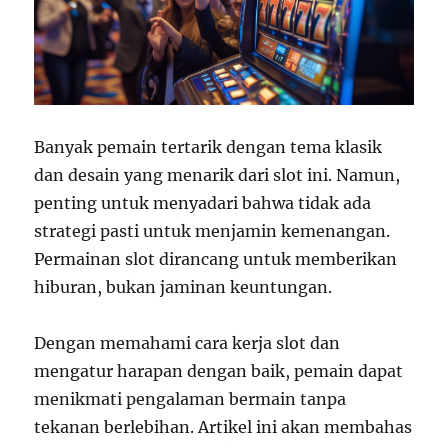
Banyak pemain tertarik dengan tema klasik
dan desain yang menarik dari slot ini. Namun,
penting untuk menyadari bahwa tidak ada
strategi pasti untuk menjamin kemenangan.
Permainan slot dirancang untuk memberikan
hiburan, bukan jaminan keuntungan.
Dengan memahami cara kerja slot dan
mengatur harapan dengan baik, pemain dapat
menikmati pengalaman bermain tanpa
tekanan berlebihan. Artikel ini akan membahas