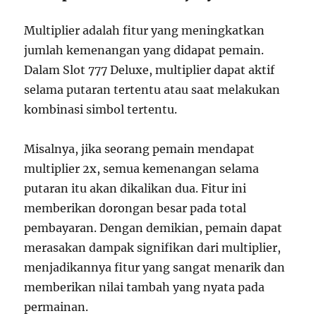
Multiplier adalah fitur yang meningkatkan
jumlah kemenangan yang didapat pemain.
Dalam Slot 777 Deluxe, multiplier dapat aktif
selama putaran tertentu atau saat melakukan
kombinasi simbol tertentu.
Misalnya, jika seorang pemain mendapat
multiplier 2x, semua kemenangan selama
putaran itu akan dikalikan dua. Fitur ini
memberikan dorongan besar pada total
pembayaran. Dengan demikian, pemain dapat
merasakan dampak signifikan dari multiplier,
menjadikannya fitur yang sangat menarik dan
memberikan nilai tambah yang nyata pada
permainan.