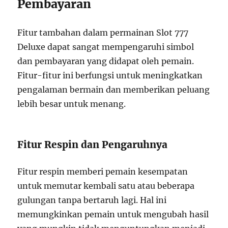
Pembayaran
Fitur tambahan dalam permainan Slot 777
Deluxe dapat sangat mempengaruhi simbol
dan pembayaran yang didapat oleh pemain.
Fitur-fitur ini berfungsi untuk meningkatkan
pengalaman bermain dan memberikan peluang
lebih besar untuk menang.
Fitur Respin dan Pengaruhnya
Fitur respin memberi pemain kesempatan
untuk memutar kembali satu atau beberapa
gulungan tanpa bertaruh lagi. Hal ini
memungkinkan pemain untuk mengubah hasil