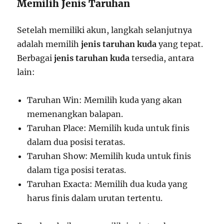
Memilih Jenis Taruhan
Setelah memiliki akun, langkah selanjutnya
adalah memilih
jenis taruhan kuda
yang tepat.
Berbagai
jenis taruhan kuda
tersedia, antara
lain:
Taruhan Win: Memilih kuda yang akan
memenangkan balapan.
Taruhan Place: Memilih kuda untuk finis
dalam dua posisi teratas.
Taruhan Show: Memilih kuda untuk finis
dalam tiga posisi teratas.
Taruhan Exacta: Memilih dua kuda yang
harus finis dalam urutan tertentu.