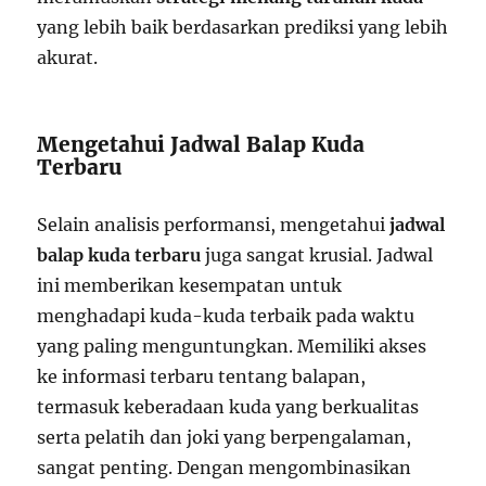
yang lebih baik berdasarkan prediksi yang lebih
akurat.
Mengetahui Jadwal Balap Kuda
Terbaru
Selain analisis performansi, mengetahui
jadwal
balap kuda terbaru
juga sangat krusial. Jadwal
ini memberikan kesempatan untuk
menghadapi kuda-kuda terbaik pada waktu
yang paling menguntungkan. Memiliki akses
ke informasi terbaru tentang balapan,
termasuk keberadaan kuda yang berkualitas
serta pelatih dan joki yang berpengalaman,
sangat penting. Dengan mengombinasikan