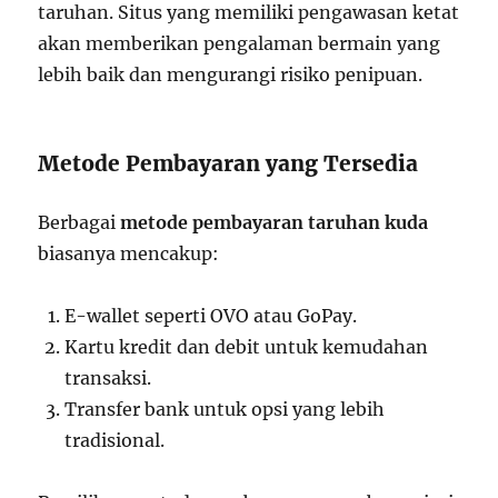
taruhan. Situs yang memiliki pengawasan ketat
akan memberikan pengalaman bermain yang
lebih baik dan mengurangi risiko penipuan.
Metode Pembayaran yang Tersedia
Berbagai
metode pembayaran taruhan kuda
biasanya mencakup:
E-wallet seperti OVO atau GoPay.
Kartu kredit dan debit untuk kemudahan
transaksi.
Transfer bank untuk opsi yang lebih
tradisional.