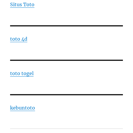
Situs Toto
toto 4d
toto togel
kebuntoto