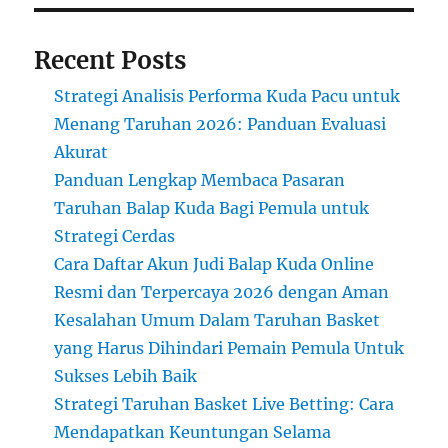
Recent Posts
Strategi Analisis Performa Kuda Pacu untuk
Menang Taruhan 2026: Panduan Evaluasi
Akurat
Panduan Lengkap Membaca Pasaran
Taruhan Balap Kuda Bagi Pemula untuk
Strategi Cerdas
Cara Daftar Akun Judi Balap Kuda Online
Resmi dan Terpercaya 2026 dengan Aman
Kesalahan Umum Dalam Taruhan Basket
yang Harus Dihindari Pemain Pemula Untuk
Sukses Lebih Baik
Strategi Taruhan Basket Live Betting: Cara
Mendapatkan Keuntungan Selama