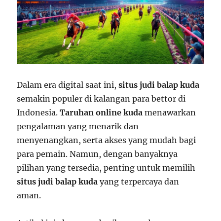
Dalam era digital saat ini,
situs judi balap kuda
semakin populer di kalangan para bettor di
Indonesia.
Taruhan online kuda
menawarkan
pengalaman yang menarik dan
menyenangkan, serta akses yang mudah bagi
para pemain. Namun, dengan banyaknya
pilihan yang tersedia, penting untuk memilih
situs judi balap kuda
yang terpercaya dan
aman.