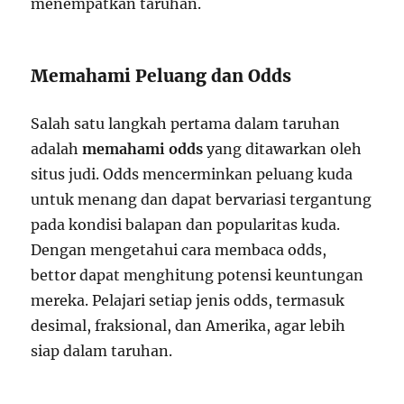
menempatkan taruhan.
Memahami Peluang dan Odds
Salah satu langkah pertama dalam taruhan
adalah
memahami odds
yang ditawarkan oleh
situs judi. Odds mencerminkan peluang kuda
untuk menang dan dapat bervariasi tergantung
pada kondisi balapan dan popularitas kuda.
Dengan mengetahui cara membaca odds,
bettor dapat menghitung potensi keuntungan
mereka. Pelajari setiap jenis odds, termasuk
desimal, fraksional, dan Amerika, agar lebih
siap dalam taruhan.