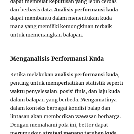
dapat membuat keputusan yang lebih cerdas
dan berbasis data.
Analisis performansi kuda
dapat membantu dalam menentukan kuda
mana yang memiliki kemungkinan terbaik
untuk memenangkan balapan.
Menganalisis Performansi Kuda
Ketika melakukan
analisis performansi kuda
,
penting untuk memperhatikan statistik seperti
waktu penyelesaian, posisi finis, dan laju kuda
dalam balapan yang berbeda. Mengamatinya
dalam konteks berbagai kondisi balap dan
lintasan akan memberikan wawasan berharga.
Dengan memahami pola ini, bettor dapat
merumuskan
strategi menang taruhan kuda