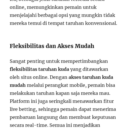
online, memungkinkan pemain untuk
menjelajahi berbagai opsi yang mungkin tidak
mereka temui di tempat taruhan konvensional.
Fleksibilitas dan Akses Mudah
Sangat penting untuk mempertimbangkan
fleksibilitas taruhan kuda
yang ditawarkan
oleh situs online. Dengan
akses taruhan kuda
mudah
melalui perangkat mobile, pemain bisa
melakukan taruhan kapan saja mereka mau.
Platform ini juga seringkali menawarkan fitur
live betting, sehingga pemain dapat menerima
pembaruan langsung dan membuat keputusan
secara real-time. Semua ini menjadikan