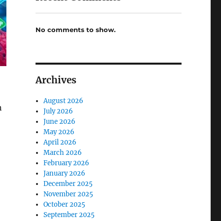
No comments to show.
Archives
August 2026
n
July 2026
June 2026
May 2026
April 2026
March 2026
February 2026
January 2026
December 2025
November 2025
October 2025
September 2025