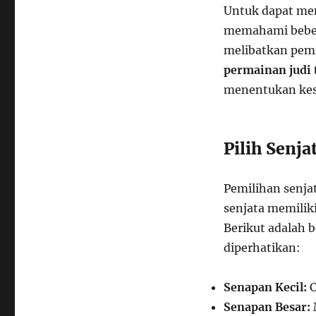
Untuk dapat men
memahami beber
melibatkan pem
permainan judi
menentukan kes
Pilih Senja
Pemilihan senja
senjata memilik
Berikut adalah 
diperhatikan:
Senapan Kecil:
C
Senapan Besar: