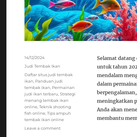
Posted
14/12/2024
Selamat datang 
on
Categories
Judi Tembak Ikan
untuk tahun 202
Tags
Daftar situs judi tembak
mendalam menge
ikan
,
Panduan judi
dalam permainan
tembak ikan
,
Permainan
berpengalaman,
judi ikan terbaru
,
Strategi
menang tembak ikan
meningkatkan p
online
,
Teknik shooting
Anda akan men
fish online
,
Tips ampuh
membantu mema
tembak ikan online
on
Leave a comment
Panduan