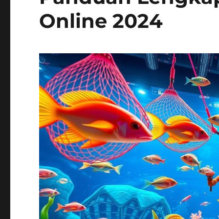
Online 2024