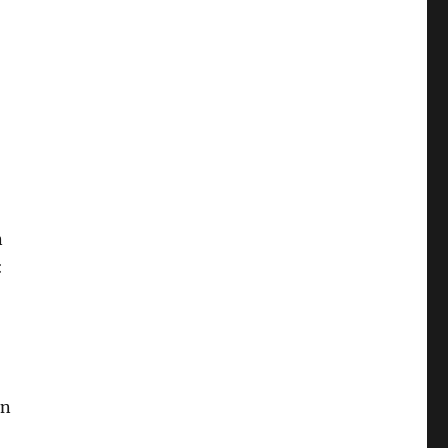
n
:
an