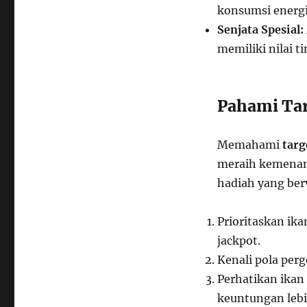
konsumsi energi 
Senjata Spesial:
memiliki nilai ti
Pahami Tar
Memahami
targ
meraih kemenan
hadiah yang berv
Prioritaskan ik
jackpot.
Kenali pola per
Perhatikan ikan
keuntungan lebi