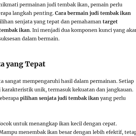
ikmati permainan judi tembak ikan, pemain perlu
apa langkah penting.
Cara bermain judi tembak ikan
ilihan senjata yang tepat dan pemahaman
target
 tembak ikan
. Ini menjadi dua komponen kunci yang aka
uksesan dalam bermain.
ta yang Tepat
ta sangat mempengaruhi hasil dalam permainan. Setiap
i karakteristik unik, termasuk kekuatan dan jangkauan.
beberapa
pilihan senjata judi tembak ikan
yang perlu
ocok untuk menangkap ikan kecil dengan cepat.
Mampu menembak ikan besar dengan lebih efektif, teta