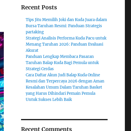
Recent Posts
Tips Jitu Memilih Joki dan Kuda Juara dalam
Bursa Taruhan Resmi: Panduan Strategis
partaking
Strategi Analisis Performa Kuda Pacu untuk
Menang Taruhan 2026: Panduan Evaluasi
Akurat
Panduan Lengkap Membaca Pasaran
Taruhan Balap Kuda Bagi Pemula untuk
Strategi Cerdas
Cara Daftar Akun Judi Balap Kuda Online
Resmi dan Terpercaya 2026 dengan Aman
Kesalahan Umum Dalam Taruhan Basket
yang Harus Dihindari Pemain Pemula
Untuk Sukses Lebih Baik
Recent Comments