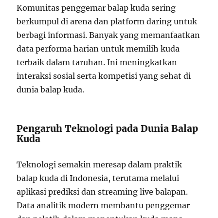
Komunitas penggemar balap kuda sering
berkumpul di arena dan platform daring untuk
berbagi informasi. Banyak yang memanfaatkan
data performa harian untuk memilih kuda
terbaik dalam taruhan. Ini meningkatkan
interaksi sosial serta kompetisi yang sehat di
dunia balap kuda.
Pengaruh Teknologi pada Dunia Balap
Kuda
Teknologi semakin meresap dalam praktik
balap kuda di Indonesia, terutama melalui
aplikasi prediksi dan streaming live balapan.
Data analitik modern membantu penggemar