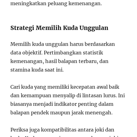
meningkatkan peluang kemenangan.
Strategi Memilih Kuda Unggulan
Memilih kuda unggulan harus berdasarkan
data objektif. Pertimbangkan statistik
kemenangan, hasil balapan terbaru, dan
stamina kuda saat ini.
Cari kuda yang memiliki kecepatan awal baik
dan kemampuan menyalip di lintasan lurus. Ini
biasanya menjadi indikator penting dalam
balapan pendek maupun jarak menengah.
Periksa juga kompatibilitas antara joki dan