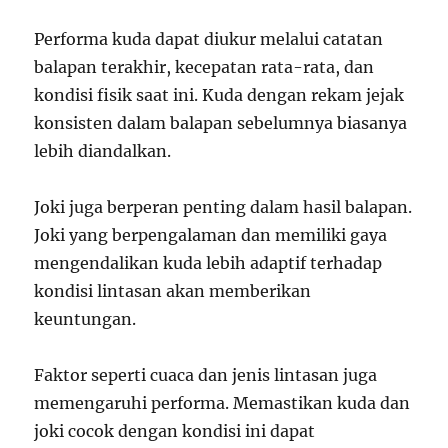
Performa kuda dapat diukur melalui catatan
balapan terakhir, kecepatan rata-rata, dan
kondisi fisik saat ini. Kuda dengan rekam jejak
konsisten dalam balapan sebelumnya biasanya
lebih diandalkan.
Joki juga berperan penting dalam hasil balapan.
Joki yang berpengalaman dan memiliki gaya
mengendalikan kuda lebih adaptif terhadap
kondisi lintasan akan memberikan
keuntungan.
Faktor seperti cuaca dan jenis lintasan juga
memengaruhi performa. Memastikan kuda dan
joki cocok dengan kondisi ini dapat