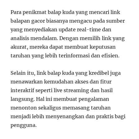
Para penikmat balap kuda yang mencari link
balapan gacor biasanya mengacu pada sumber
yang menyediakan update real-time dan
analisis mendalam. Dengan memilih link yang
akurat, mereka dapat membuat keputusan
taruhan yang lebih terinformasi dan efisien.
Selain itu, link balap kuda yang kredibel juga
menawarkan kemudahan akses dan fitur
interaktif seperti live streaming dan hasil
langsung. Hal ini membuat pengalaman
menonton sekaligus memasang taruhan
menjadi lebih menyenangkan dan praktis bagi
pengguna.