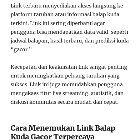
Link terbaru menyediakan akses langsung ke
platform taruhan atau informasi balap kuda
terkini. Link ini sering diperbarui agar
pengguna bisa mendapatkan data valid, seperti
jadwal balapan, hasil terbaru, dan prediksi kuda
“gacor.”
Kecepatan dan keakuratan link sangat penting
untuk meningkatkan peluang taruhan yang
sukses. Link ini juga memudahkan pengguna
mengakses fitur live streaming, statistik, dan
diskusi komunitas secara mudah dan cepat.
Cara Menemukan Link Balap
Kuda Gacor Terpercaya