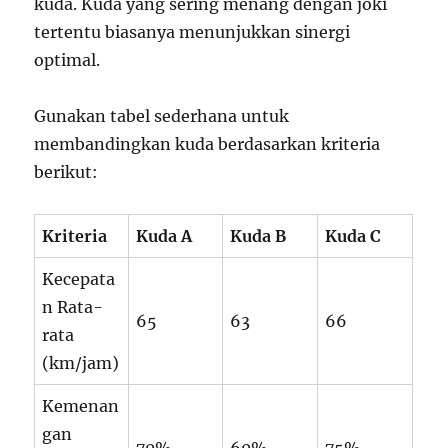
kuda. Kuda yang sering menang dengan joki
tertentu biasanya menunjukkan sinergi
optimal.
Gunakan tabel sederhana untuk
membandingkan kuda berdasarkan kriteria
berikut:
Kriteria
Kuda A
Kuda B
Kuda C
Kecepata
n Rata-
65
63
66
rata
(km/jam)
Kemenan
gan
70%
60%
75%