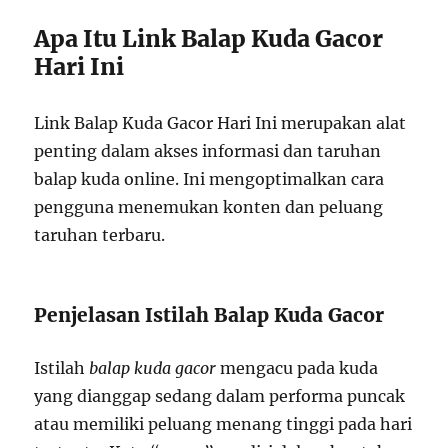
Apa Itu Link Balap Kuda Gacor
Hari Ini
Link Balap Kuda Gacor Hari Ini merupakan alat
penting dalam akses informasi dan taruhan
balap kuda online. Ini mengoptimalkan cara
pengguna menemukan konten dan peluang
taruhan terbaru.
Penjelasan Istilah Balap Kuda Gacor
Istilah
balap kuda gacor
mengacu pada kuda
yang dianggap sedang dalam performa puncak
atau memiliki peluang menang tinggi pada hari