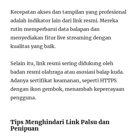
Kecepatan akses dan tampilan yang profesional
adalah indikator lain dari link resmi. Mereka
rutin memperbarui data balapan dan
menyediakan fitur live streaming dengan
kualitas yang baik.
Selain itu, link resmi sering didukung oleh
badan resmi olahraga atau asosiasi balap kuda.
Adanya sertifikat keamanan, seperti HTTPS
dengan ikon gembok, menambah kepercayaan
pengguna.
Tips Menghindari Link Palsu dan
Penipuan