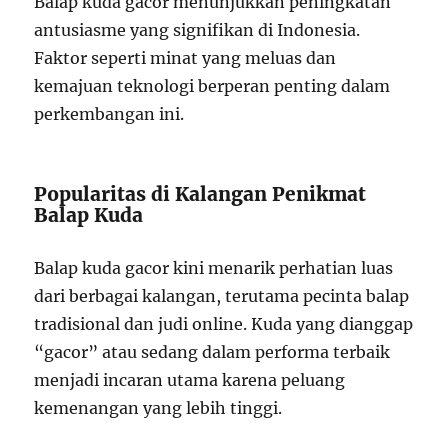
Balap kuda gacor menunjukkan peningkatan
antusiasme yang signifikan di Indonesia.
Faktor seperti minat yang meluas dan
kemajuan teknologi berperan penting dalam
perkembangan ini.
Popularitas di Kalangan Penikmat
Balap Kuda
Balap kuda gacor kini menarik perhatian luas
dari berbagai kalangan, terutama pecinta balap
tradisional dan judi online. Kuda yang dianggap
“gacor” atau sedang dalam performa terbaik
menjadi incaran utama karena peluang
kemenangan yang lebih tinggi.