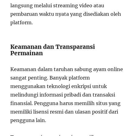
langsung melalui streaming video atau
pembaruan waktu nyata yang disediakan oleh
platform.
Keamanan dan Transparansi
Permainan
Keamanan dalam taruhan sabung ayam online
sangat penting. Banyak platform
menggunakan teknologi enkripsi untuk
melindungi informasi pribadi dan transaksi
finansial. Pengguna harus memilih situs yang
memiliki lisensi resmi dan ulasan positif dari
pengguna lain.