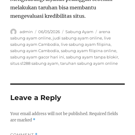
melakukan taruhan bisa membantu
mengevaluasi kredibilitas situs.
Author
Posted
Categories
Tags
admin
06/05/2026
Sabung Ayam
arena
on
sabung ayam online
,
judi sabung ayam online
,
live
sabung ayam Cambodia
,
live sabung ayam filipina
,
sabung ayam Cambodia
,
sabung ayam filipina online
,
sabung ayam gacor hari ini
,
sabung ayam tanpa blokir
,
situs s1288 sabung ayam
,
taruhan sabung ayam online
Leave a Reply
Your email address will not be published.
Required fields
are marked
*
COMMENT
*