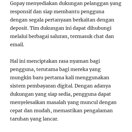
Gopay menyediakan dukungan pelanggan yang
responsif dan siap membantu pengguna
dengan segala pertanyaan berkaitan dengan
deposit. Tim dukungan ini dapat dihubungi
melalui berbagai saluran, termasuk chat dan
email.
Hal ini menciptakan rasa nyaman bagi
pengguna, terutama bagi mereka yang
mungkin baru pertama kali menggunakan
sistem pembayaran digital. Dengan adanya
dukungan yang siap sedia, pengguna dapat
menyelesaikan masalah yang muncul dengan
cepat dan mudah, memastikan pengalaman
taruhan yang lancar.