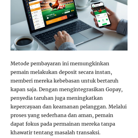
Metode pembayaran ini memungkinkan
pemain melakukan deposit secara instan,
memberi mereka kebebasan untuk bertaruh
kapan saja. Dengan mengintegrasikan Gopay,
penyedia taruhan juga meningkatkan
kepercayaan dan keamanan pelanggan. Melalui
proses yang sederhana dan aman, pemain
dapat fokus pada permainan mereka tanpa
khawatir tentang masalah transaksi.