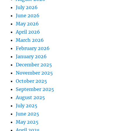
July 2026
June 2026
May 2026
April 2026
March 2026
February 2026
January 2026
December 2025
November 2025
October 2025
September 2025
August 2025
July 2025
June 2025
May 2025
April 2025