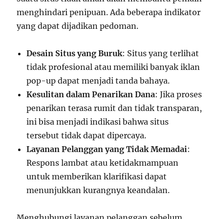
menghindari penipuan. Ada beberapa indikator
yang dapat dijadikan pedoman.
Desain Situs yang Buruk
: Situs yang terlihat
tidak profesional atau memiliki banyak iklan
pop-up dapat menjadi tanda bahaya.
Kesulitan dalam Penarikan Dana
: Jika proses
penarikan terasa rumit dan tidak transparan,
ini bisa menjadi indikasi bahwa situs
tersebut tidak dapat dipercaya.
Layanan Pelanggan yang Tidak Memadai
:
Respons lambat atau ketidakmampuan
untuk memberikan klarifikasi dapat
menunjukkan kurangnya keandalan.
Menghubungi layanan pelanggan sebelum