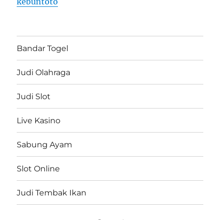
kebuntoto
Bandar Togel
Judi Olahraga
Judi Slot
Live Kasino
Sabung Ayam
Slot Online
Judi Tembak Ikan