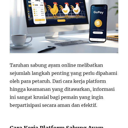
Taruhan sabung ayam online melibatkan
sejumlah langkah penting yang perlu dipahami
oleh para petaruh. Dari cara kerja platform
hingga keamanan yang ditawarkan, informasi
ini sangat krusial bagi pemain yang ingin
berpartisipasi secara aman dan efektif.
Cara Kerja Platform Sabung Ayam