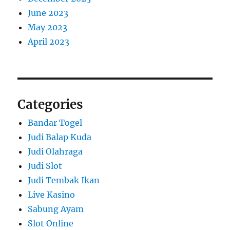
June 2023
May 2023
April 2023
Categories
Bandar Togel
Judi Balap Kuda
Judi Olahraga
Judi Slot
Judi Tembak Ikan
Live Kasino
Sabung Ayam
Slot Online