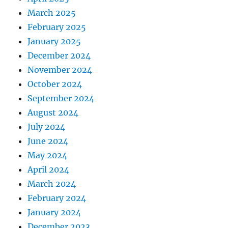
March 2025
February 2025
January 2025
December 2024
November 2024
October 2024
September 2024
August 2024
July 2024
June 2024
May 2024
April 2024
March 2024
February 2024
January 2024
December 2023