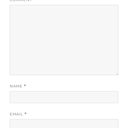
NAME
*
EMAIL
*