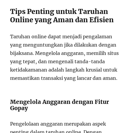
Tips Penting untuk Taruhan
Online yang Aman dan Efisien
Taruhan online dapat menjadi pengalaman
yang menguntungkan jika dilakukan dengan
bijaksana. Mengelola anggaran, memilih situs
yang tepat, dan mengenali tanda-tanda
ketidakamanan adalah langkah krusial untuk
memastikan transaksi yang lancar dan aman.
Mengelola Anggaran dengan Fitur
Gopay
Pengelolaan anggaran merupakan aspek
penting dalam taruhan online. Dengan