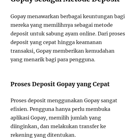
Gopay menawarkan berbagai keuntungan bagi
mereka yang memilihnya sebagai metode
deposit untuk sabung ayam online. Dari proses
deposit yang cepat hingga keamanan
transaksi, Gopay memberikan kemudahan
yang menarik bagi para pengguna.
Proses Deposit Gopay yang Cepat
Proses deposit menggunakan Gopay sangat
efisien. Pengguna hanya perlu membuka
aplikasi Gopay, memilih jumlah yang
diinginkan, dan melakukan transfer ke
rekening yang ditentukan.