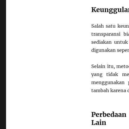
Keunggulan
Salah satu keun
transparansi b
sediakan untuk
digunakan sepe
Selain itu, me
yang tidak me
menggunakan pu
tambah karena d
Perbedaan
Lain