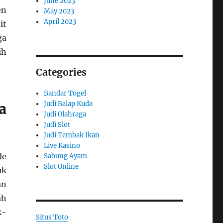
June 2023
en
May 2023
April 2023
it
ga
ih
Categories
Bandar Togel
Judi Balap Kuda
a
Judi Olahraga
Judi Slot
Judi Tembak Ikan
Live Kasino
de
Sabung Ayam
Slot Online
uk
an
ah
k-
Situs Toto