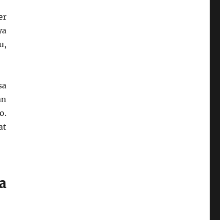
er
ya
u,
sa
an
o.
at
a