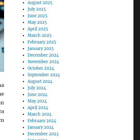
August 2025
July 2025
June 2025
May 2025
April 2025
March 2025
February 2025
January 2025
December 2024
November 2024
October 2024
September 2024
August 2024
na
July 2024
me
June 2024
May 2024
an
April 2024
ra
March 2024
am
February 2024
January 2024
December 2023