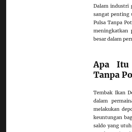
Dalam industri
sangat penting
Pulsa Tanpa Po
meningkatkan 
besar dalam per
Apa Itu
Tanpa P
Tembak Ikan De
dalam permai
melakukan depo
keuntungan bag
saldo yang utuh