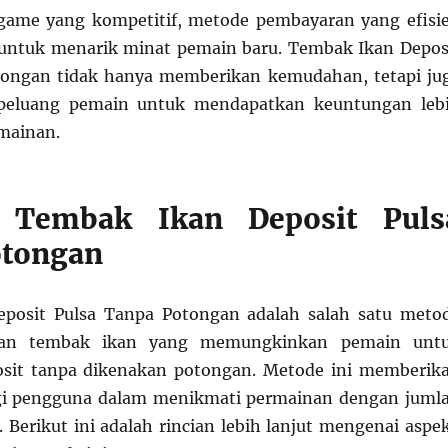
 game yang kompetitif, metode pembayaran yang efisi
 untuk menarik minat pemain baru. Tembak Ikan Depos
tongan tidak hanya memberikan kemudahan, tetapi ju
peluang pemain untuk mendapatkan keuntungan leb
mainan.
 Tembak Ikan Deposit Puls
otongan
posit Pulsa Tanpa Potongan adalah salah satu meto
nan tembak ikan yang memungkinkan pemain unt
sit tanpa dikenakan potongan. Metode ini memberik
i pengguna dalam menikmati permainan dengan juml
. Berikut ini adalah rincian lebih lanjut mengenai aspe