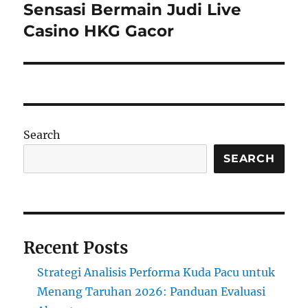
Sensasi Bermain Judi Live
Next
post:
Casino HKG Gacor
Search
SEARCH
Recent Posts
Strategi Analisis Performa Kuda Pacu untuk
Menang Taruhan 2026: Panduan Evaluasi