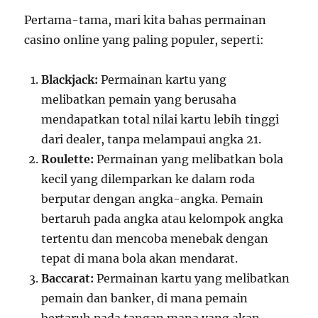
Pertama-tama, mari kita bahas permainan
casino online yang paling populer, seperti:
Blackjack:
Permainan kartu yang
melibatkan pemain yang berusaha
mendapatkan total nilai kartu lebih tinggi
dari dealer, tanpa melampaui angka 21.
Roulette:
Permainan yang melibatkan bola
kecil yang dilemparkan ke dalam roda
berputar dengan angka-angka. Pemain
bertaruh pada angka atau kelompok angka
tertentu dan mencoba menebak dengan
tepat di mana bola akan mendarat.
Baccarat:
Permainan kartu yang melibatkan
pemain dan banker, di mana pemain
bertaruh pada tangan mana yang akan