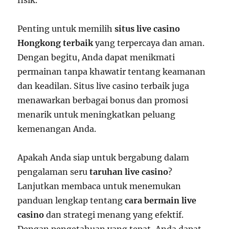
Penting untuk memilih
situs live casino
Hongkong terbaik
yang terpercaya dan aman.
Dengan begitu, Anda dapat menikmati
permainan tanpa khawatir tentang keamanan
dan keadilan. Situs live casino terbaik juga
menawarkan berbagai bonus dan promosi
menarik untuk meningkatkan peluang
kemenangan Anda.
Apakah Anda siap untuk bergabung dalam
pengalaman seru
taruhan live casino
?
Lanjutkan membaca untuk menemukan
panduan lengkap tentang
cara bermain live
casino
dan strategi menang yang efektif.
Dengan pengetahuan yang tepat, Anda dapat