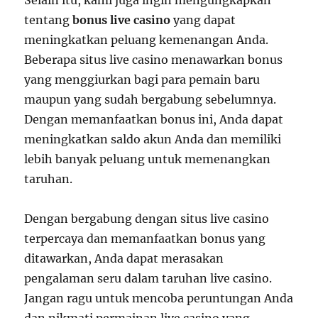
tentang
bonus live casino
yang dapat
meningkatkan peluang kemenangan Anda.
Beberapa situs live casino menawarkan bonus
yang menggiurkan bagi para pemain baru
maupun yang sudah bergabung sebelumnya.
Dengan memanfaatkan bonus ini, Anda dapat
meningkatkan saldo akun Anda dan memiliki
lebih banyak peluang untuk memenangkan
taruhan.
Dengan bergabung dengan situs live casino
terpercaya dan memanfaatkan bonus yang
ditawarkan, Anda dapat merasakan
pengalaman seru dalam taruhan live casino.
Jangan ragu untuk mencoba peruntungan Anda
dan nikmati permainan live casino yang