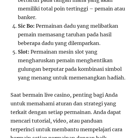
memiliki total poin tertinggi – pemain atau
banker.
Sic Bo:
Permainan dadu yang melibatkan
pemain memasang taruhan pada hasil
beberapa dadu yang dilemparkan.
Slot:
Permainan mesin slot yang
mengharuskan pemain menghentikan
gulungan berputar pada kombinasi simbol
yang menang untuk memenangkan hadiah.
Saat bermain live casino, penting bagi Anda
untuk memahami aturan dan strategi yang
terkait dengan setiap permainan. Anda dapat
mencari tutorial, video, atau panduan
terperinci untuk membantu mempelajari cara
bermain setiap permainan dengan baik.