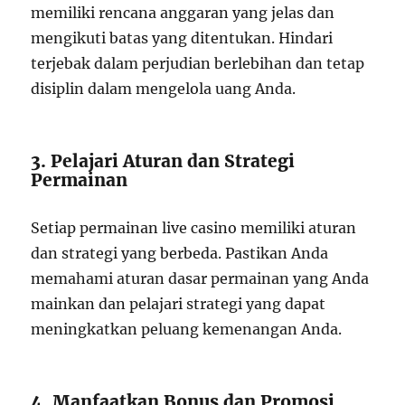
memiliki rencana anggaran yang jelas dan
mengikuti batas yang ditentukan. Hindari
terjebak dalam perjudian berlebihan dan tetap
disiplin dalam mengelola uang Anda.
3. Pelajari Aturan dan Strategi
Permainan
Setiap permainan live casino memiliki aturan
dan strategi yang berbeda. Pastikan Anda
memahami aturan dasar permainan yang Anda
mainkan dan pelajari strategi yang dapat
meningkatkan peluang kemenangan Anda.
4. Manfaatkan Bonus dan Promosi