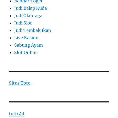
Bandar Togel
Judi Balap Kuda
Judi Olahraga
Judi Slot
Judi Tembak Ikan
Live Kasino
Sabung Ayam
Slot Online
Situs Toto
toto 4d