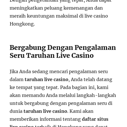
meningkatkan peluang kemenangan dan
meraih keuntungan maksimal di live casino
Hongkong.
Bergabung Dengan Pengalaman
Seru Taruhan Live Casino
Jika Anda sedang mencari pengalaman seru
dalam
taruhan live casino
, Anda telah datang
ke tempat yang tepat. Pada bagian ini, kami
akan memandu Anda melalui langkah-langkah
untuk bergabung dengan pengalaman seru di
dunia
taruhan live casino
. Kami akan
memberikan informasi tentang
daftar situs
live casino
terbaik di Hongkong yang dapat