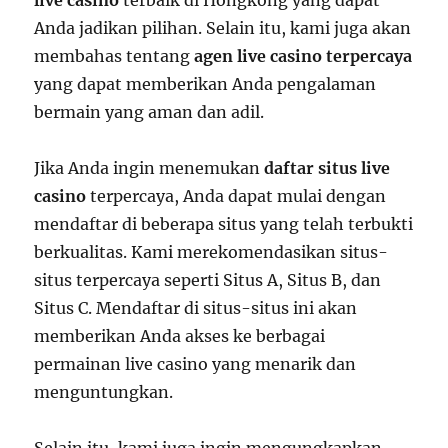
Anda jadikan pilihan. Selain itu, kami juga akan
membahas tentang
agen live casino terpercaya
yang dapat memberikan Anda pengalaman
bermain yang aman dan adil.
Jika Anda ingin menemukan
daftar situs live
casino
terpercaya, Anda dapat mulai dengan
mendaftar di beberapa situs yang telah terbukti
berkualitas. Kami merekomendasikan situs-
situs terpercaya seperti Situs A, Situs B, dan
Situs C. Mendaftar di situs-situs ini akan
memberikan Anda akses ke berbagai
permainan live casino yang menarik dan
menguntungkan.
Selain itu, kami juga ingin mengungkapkan