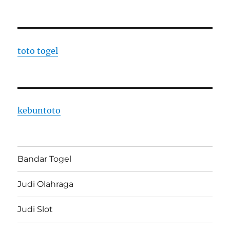
toto togel
kebuntoto
Bandar Togel
Judi Olahraga
Judi Slot