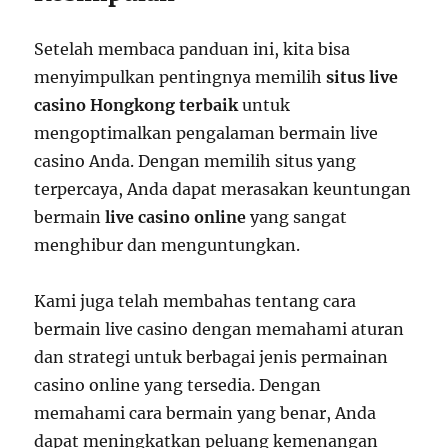
Setelah membaca panduan ini, kita bisa
menyimpulkan pentingnya memilih
situs live
casino Hongkong terbaik
untuk
mengoptimalkan pengalaman bermain live
casino Anda. Dengan memilih situs yang
terpercaya, Anda dapat merasakan keuntungan
bermain
live casino online
yang sangat
menghibur dan menguntungkan.
Kami juga telah membahas tentang cara
bermain live casino dengan memahami aturan
dan strategi untuk berbagai jenis permainan
casino online yang tersedia. Dengan
memahami cara bermain yang benar, Anda
dapat meningkatkan peluang kemenangan