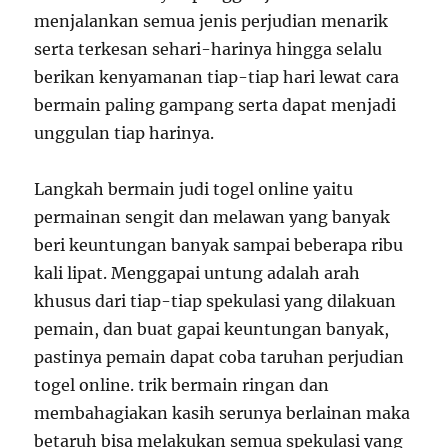
menjalankan semua jenis perjudian menarik
serta terkesan sehari-harinya hingga selalu
berikan kenyamanan tiap-tiap hari lewat cara
bermain paling gampang serta dapat menjadi
unggulan tiap harinya.
Langkah bermain judi togel online yaitu
permainan sengit dan melawan yang banyak
beri keuntungan banyak sampai beberapa ribu
kali lipat. Menggapai untung adalah arah
khusus dari tiap-tiap spekulasi yang dilakuan
pemain, dan buat gapai keuntungan banyak,
pastinya pemain dapat coba taruhan perjudian
togel online. trik bermain ringan dan
membahagiakan kasih serunya berlainan maka
betaruh bisa melakukan semua spekulasi yang