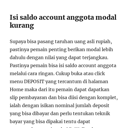
Isi saldo account anggota modal
kurang
Supaya bisa pasang taruhan uang asli rupiah,
pastinya pemain penting berikan modal lebih
dahulu dengan nilai yang dapat terjangkau.
Pastinya pemain bisa isi saldo account anggota
melalui cara ringan. Cukup buka atau click
menu DEPOSIT yang tercantum di halaman
Home maka dari itu pemain dapat dapatkan
slip pembayaran dan bisa diisi dengan komplet,
ialah dengan isikan nominal jumlah deposit
yang bisa dibayar dan perlu tentukan teknik
bayar yang bisa dipakai tentu dapat