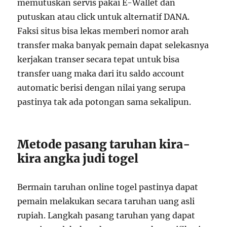
memutuskan servis pakai E-Wallet dan
putuskan atau click untuk alternatif DANA.
Faksi situs bisa lekas memberi nomor arah
transfer maka banyak pemain dapat selekasnya
kerjakan transer secara tepat untuk bisa
transfer uang maka dari itu saldo account
automatic berisi dengan nilai yang serupa
pastinya tak ada potongan sama sekalipun.
Metode pasang taruhan kira-
kira angka judi togel
Bermain taruhan online togel pastinya dapat
pemain melakukan secara taruhan uang asli
rupiah. Langkah pasang taruhan yang dapat