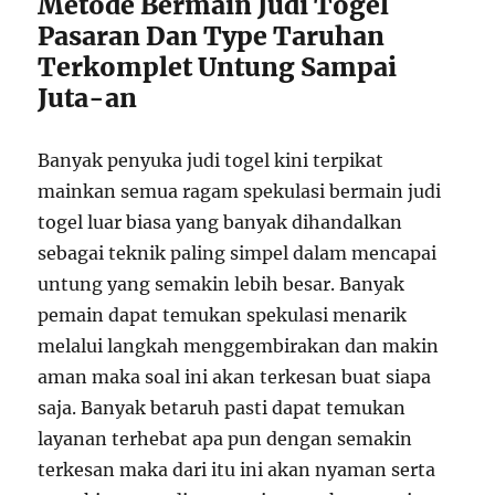
Metode Bermain Judi Togel
Pasaran Dan Type Taruhan
Terkomplet Untung Sampai
Juta-an
Banyak penyuka judi togel kini terpikat
mainkan semua ragam spekulasi bermain judi
togel luar biasa yang banyak dihandalkan
sebagai teknik paling simpel dalam mencapai
untung yang semakin lebih besar. Banyak
pemain dapat temukan spekulasi menarik
melalui langkah menggembirakan dan makin
aman maka soal ini akan terkesan buat siapa
saja. Banyak betaruh pasti dapat temukan
layanan terhebat apa pun dengan semakin
terkesan maka dari itu ini akan nyaman serta