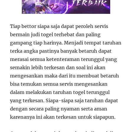
Tiap bettor siapa saja dapat peroleh servis
bermain judi togel terhebat dan paling
gampang tiap harinya. Menjadi tempat taruhan
terka angka pastinya banyak betaruh dapat
merasai semua ketenteraman terunggul yang
semakin lebih terkesan dan soal ini akan
mengesankan maka dari itu membuat betaruh
bisa temukan semua servis mengesankan
dalam melakukan taruhan togel terunggul
yang terkesan. Siapa-siapa saja taruhan dapat
dengan secara paling nyaman serta aman
karenanya ini akan terkesan untuk siapapun.