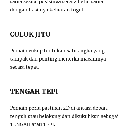
sama sesuai posisinya secara betul sama
dengan hasilnya keluaran togel.
COLOK JITU
Pemain cukup tentukan satu angka yang
tampak dan penting menerka macamnya
secara tepat.
TENGAH TEPI
Pemain perlu pastikan 2D di antara depan,
tengah atau belakang dan dikukuhkan sebagai
TENGAH atau TEPI.