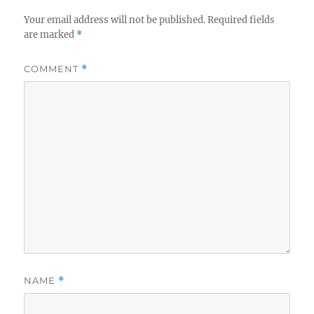
Your email address will not be published.
Required fields
are marked
*
COMMENT
*
NAME
*