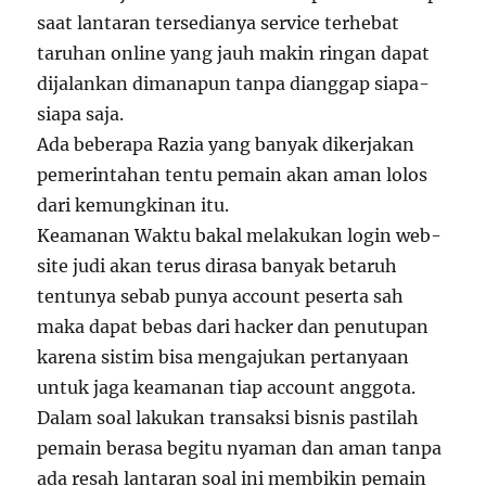
saat lantaran tersedianya service terhebat
taruhan online yang jauh makin ringan dapat
dijalankan dimanapun tanpa dianggap siapa-
siapa saja.
Ada beberapa Razia yang banyak dikerjakan
pemerintahan tentu pemain akan aman lolos
dari kemungkinan itu.
Keamanan Waktu bakal melakukan login web-
site judi akan terus dirasa banyak betaruh
tentunya sebab punya account peserta sah
maka dapat bebas dari hacker dan penutupan
karena sistim bisa mengajukan pertanyaan
untuk jaga keamanan tiap account anggota.
Dalam soal lakukan transaksi bisnis pastilah
pemain berasa begitu nyaman dan aman tanpa
ada resah lantaran soal ini membikin pemain