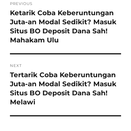
PREVIOUS
navigation
Ketarik Coba Keberuntungan
Previous
post:
Juta-an Modal Sedikit? Masuk
Situs BO Deposit Dana Sah!
Mahakam Ulu
NEXT
Tertarik Coba Keberuntungan
Next
post:
Juta-an Modal Sedikit? Masuk
Situs BO Deposit Dana Sah!
Melawi