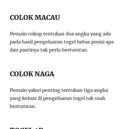
COLOK MACAU
Pemain cukup tentukan dua angka yang ada
pada hasil pengeluaran togel bebas posisi apa
dan pastinya tak perlu berturutan.
COLOK NAGA
Pemain yakni penting tentukan tiga angka
yang keluar di pengeluaran togel tak usah
berturutan.