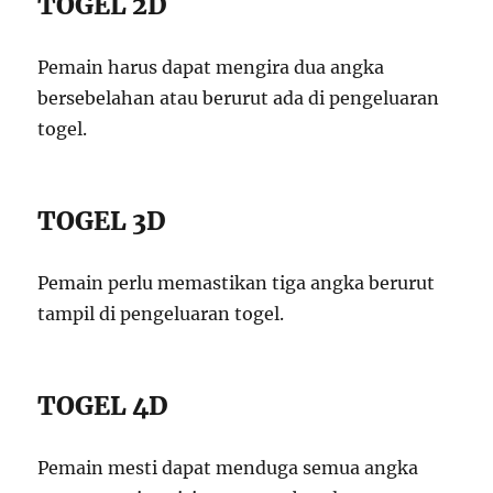
TOGEL 2D
Pemain harus dapat mengira dua angka
bersebelahan atau berurut ada di pengeluaran
togel.
TOGEL 3D
Pemain perlu memastikan tiga angka berurut
tampil di pengeluaran togel.
TOGEL 4D
Pemain mesti dapat menduga semua angka