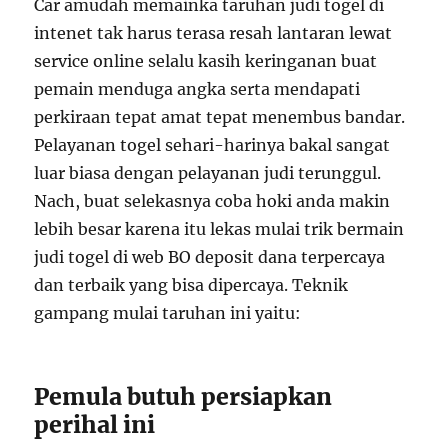
Car amudah memainka taruhan judi togel di
intenet tak harus terasa resah lantaran lewat
service online selalu kasih keringanan buat
pemain menduga angka serta mendapati
perkiraan tepat amat tepat menembus bandar.
Pelayanan togel sehari-harinya bakal sangat
luar biasa dengan pelayanan judi terunggul.
Nach, buat selekasnya coba hoki anda makin
lebih besar karena itu lekas mulai trik bermain
judi togel di web BO deposit dana terpercaya
dan terbaik yang bisa dipercaya. Teknik
gampang mulai taruhan ini yaitu:
Pemula butuh persiapkan
perihal ini