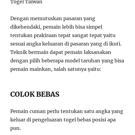
Togel Taiwan
Dengan memutuskan pasaran yang
dikehendaki, pemain lebih bisa simpel
tentukan prakiraan tepat sangat tepat yaitu
sesuai angka keluaran di pasaran yang di ikuti.
Teknik bermain dapat pemain laksanakan
dengan pilih beberapa model taruhan yang bisa
pemain mainkan, salah satunya yaitu:
COLOK BEBAS
Pemain cuman perlu tentukan satu angka yang
keluar di pengeluaran togel bebas posisi apa
pun.