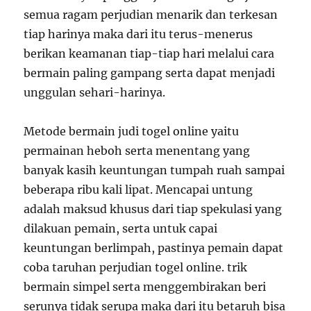
semua ragam perjudian menarik dan terkesan
tiap harinya maka dari itu terus-menerus
berikan keamanan tiap-tiap hari melalui cara
bermain paling gampang serta dapat menjadi
unggulan sehari-harinya.
Metode bermain judi togel online yaitu
permainan heboh serta menentang yang
banyak kasih keuntungan tumpah ruah sampai
beberapa ribu kali lipat. Mencapai untung
adalah maksud khusus dari tiap spekulasi yang
dilakuan pemain, serta untuk capai
keuntungan berlimpah, pastinya pemain dapat
coba taruhan perjudian togel online. trik
bermain simpel serta menggembirakan beri
serunya tidak serupa maka dari itu betaruh bisa