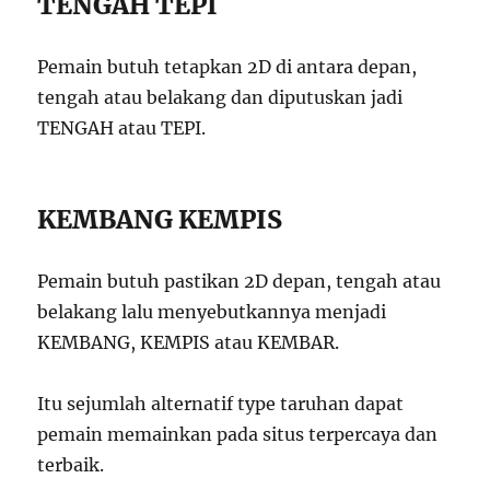
TENGAH TEPI
Pemain butuh tetapkan 2D di antara depan,
tengah atau belakang dan diputuskan jadi
TENGAH atau TEPI.
KEMBANG KEMPIS
Pemain butuh pastikan 2D depan, tengah atau
belakang lalu menyebutkannya menjadi
KEMBANG, KEMPIS atau KEMBAR.
Itu sejumlah alternatif type taruhan dapat
pemain memainkan pada situs terpercaya dan
terbaik.