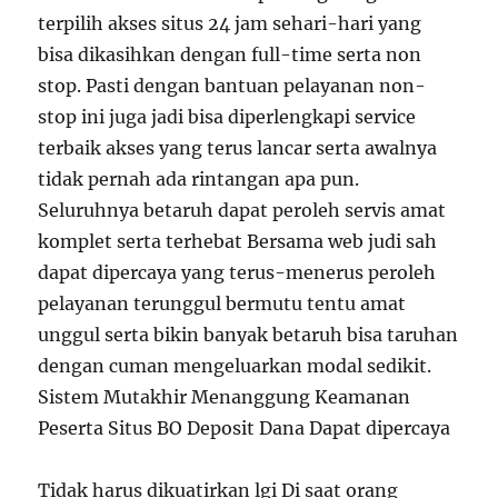
terpilih akses situs 24 jam sehari-hari yang
bisa dikasihkan dengan full-time serta non
stop. Pasti dengan bantuan pelayanan non-
stop ini juga jadi bisa diperlengkapi service
terbaik akses yang terus lancar serta awalnya
tidak pernah ada rintangan apa pun.
Seluruhnya betaruh dapat peroleh servis amat
komplet serta terhebat Bersama web judi sah
dapat dipercaya yang terus-menerus peroleh
pelayanan terunggul bermutu tentu amat
unggul serta bikin banyak betaruh bisa taruhan
dengan cuman mengeluarkan modal sedikit.
Sistem Mutakhir Menanggung Keamanan
Peserta Situs BO Deposit Dana Dapat dipercaya
Tidak harus dikuatirkan lgi Di saat orang