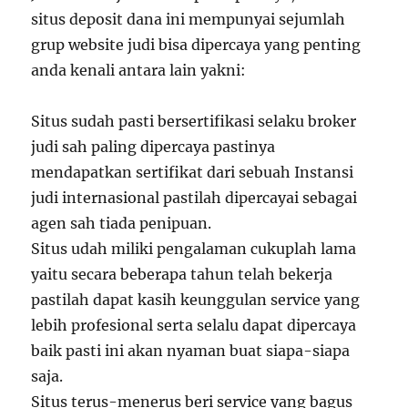
situs deposit dana ini mempunyai sejumlah
grup website judi bisa dipercaya yang penting
anda kenali antara lain yakni:
Situs sudah pasti bersertifikasi selaku broker
judi sah paling dipercaya pastinya
mendapatkan sertifikat dari sebuah Instansi
judi internasional pastilah dipercayai sebagai
agen sah tiada penipuan.
Situs udah miliki pengalaman cukuplah lama
yaitu secara beberapa tahun telah bekerja
pastilah dapat kasih keunggulan service yang
lebih profesional serta selalu dapat dipercaya
baik pasti ini akan nyaman buat siapa-siapa
saja.
Situs terus-menerus beri service yang bagus