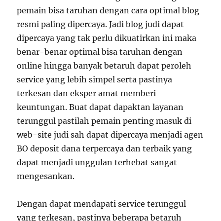
pemain bisa taruhan dengan cara optimal blog
resmi paling dipercaya. Jadi blog judi dapat
dipercaya yang tak perlu dikuatirkan ini maka
benar-benar optimal bisa taruhan dengan
online hingga banyak betaruh dapat peroleh
service yang lebih simpel serta pastinya
terkesan dan eksper amat memberi
keuntungan. Buat dapat dapaktan layanan
terunggul pastilah pemain penting masuk di
web-site judi sah dapat dipercaya menjadi agen
BO deposit dana terpercaya dan terbaik yang
dapat menjadi unggulan terhebat sangat
mengesankan.
Dengan dapat mendapati service terunggul
yang terkesan, pastinya beberapa betaruh