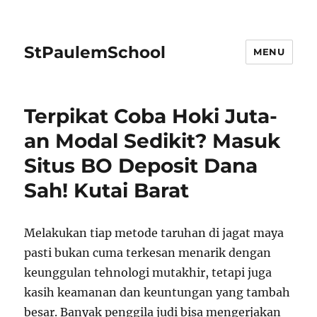
StPaulemSchool
MENU
Terpikat Coba Hoki Juta-
an Modal Sedikit? Masuk
Situs BO Deposit Dana
Sah! Kutai Barat
Melakukan tiap metode taruhan di jagat maya
pasti bukan cuma terkesan menarik dengan
keunggulan tehnologi mutakhir, tetapi juga
kasih keamanan dan keuntungan yang tambah
besar. Banyak penggila judi bisa mengerjakan