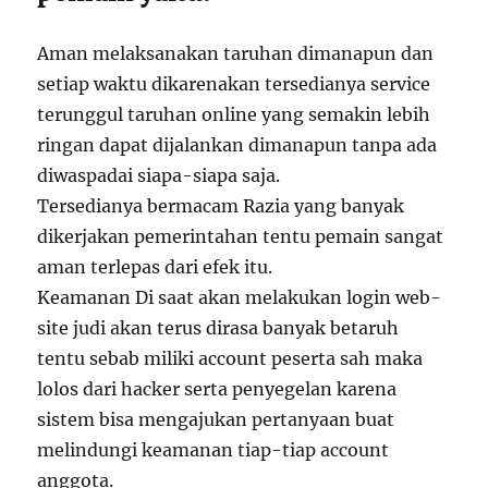
Aman melaksanakan taruhan dimanapun dan
setiap waktu dikarenakan tersedianya service
terunggul taruhan online yang semakin lebih
ringan dapat dijalankan dimanapun tanpa ada
diwaspadai siapa-siapa saja.
Tersedianya bermacam Razia yang banyak
dikerjakan pemerintahan tentu pemain sangat
aman terlepas dari efek itu.
Keamanan Di saat akan melakukan login web-
site judi akan terus dirasa banyak betaruh
tentu sebab miliki account peserta sah maka
lolos dari hacker serta penyegelan karena
sistem bisa mengajukan pertanyaan buat
melindungi keamanan tiap-tiap account
anggota.