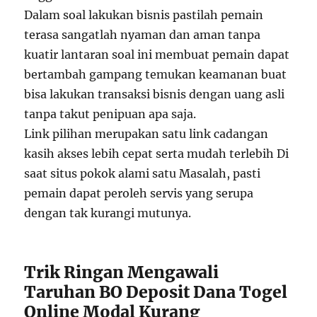
Dalam soal lakukan bisnis pastilah pemain
terasa sangatlah nyaman dan aman tanpa
kuatir lantaran soal ini membuat pemain dapat
bertambah gampang temukan keamanan buat
bisa lakukan transaksi bisnis dengan uang asli
tanpa takut penipuan apa saja.
Link pilihan merupakan satu link cadangan
kasih akses lebih cepat serta mudah terlebih Di
saat situs pokok alami satu Masalah, pasti
pemain dapat peroleh servis yang serupa
dengan tak kurangi mutunya.
Trik Ringan Mengawali
Taruhan BO Deposit Dana Togel
Online Modal Kurang