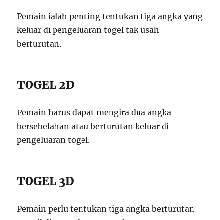
Pemain ialah penting tentukan tiga angka yang
keluar di pengeluaran togel tak usah
berturutan.
TOGEL 2D
Pemain harus dapat mengira dua angka
bersebelahan atau berturutan keluar di
pengeluaran togel.
TOGEL 3D
Pemain perlu tentukan tiga angka berturutan