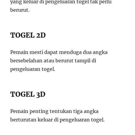
yang keluar di pengeluaran togel tak perlu
berurut.
TOGEL 2D
Pemain mesti dapat menduga dua angka
bersebelahan atau berurut tampil di
pengeluaran togel.
TOGEL 3D
Pemain penting tentukan tiga angka
berturutan keluar di pengeluaran togel.