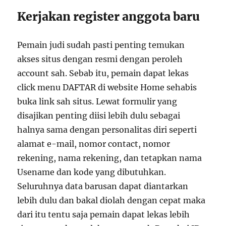
Kerjakan register anggota baru
Pemain judi sudah pasti penting temukan
akses situs dengan resmi dengan peroleh
account sah. Sebab itu, pemain dapat lekas
click menu DAFTAR di website Home sehabis
buka link sah situs. Lewat formulir yang
disajikan penting diisi lebih dulu sebagai
halnya sama dengan personalitas diri seperti
alamat e-mail, nomor contact, nomor
rekening, nama rekening, dan tetapkan nama
Usename dan kode yang dibutuhkan.
Seluruhnya data barusan dapat diantarkan
lebih dulu dan bakal diolah dengan cepat maka
dari itu tentu saja pemain dapat lekas lebih