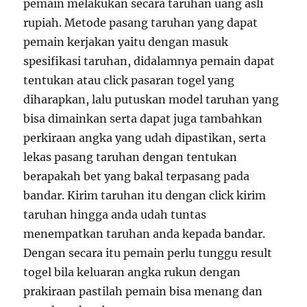
pemain melakukan secara taruhan uang asli
rupiah. Metode pasang taruhan yang dapat
pemain kerjakan yaitu dengan masuk
spesifikasi taruhan, didalamnya pemain dapat
tentukan atau click pasaran togel yang
diharapkan, lalu putuskan model taruhan yang
bisa dimainkan serta dapat juga tambahkan
perkiraan angka yang udah dipastikan, serta
lekas pasang taruhan dengan tentukan
berapakah bet yang bakal terpasang pada
bandar. Kirim taruhan itu dengan click kirim
taruhan hingga anda udah tuntas
menempatkan taruhan anda kepada bandar.
Dengan secara itu pemain perlu tunggu result
togel bila keluaran angka rukun dengan
prakiraan pastilah pemain bisa menang dan