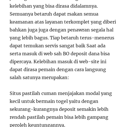
kelebihan yang bisa dirasa didalamnya.
Semuanya betaruh dapat rsakan semua
keamanan atas layanan terkomplet yang diberi
bahkan juga juga dengan penawran segala hal
yang lebih bagus. Tiap betaruh terus-menerus
dapat temukan servis sangat baik Saat ada
serta masuk di web sah BO deposit dana bisa
dipercaya. Kelebihan masuk di web-site ini
dapat dirasa pemain dengan cara langsung
salah satunya merupakan:
Situs pastilah cuman menjajakan modal yang
kecil untuk bermain togel yaitu dengan
sekurang-kurangnya deposit semakin lebih
rendah pastilah pemain bisa lebih gampang
peroleh keuntungannya.