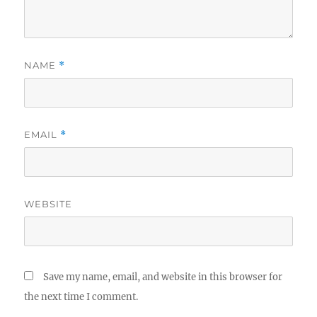
NAME
*
EMAIL
*
WEBSITE
Save my name, email, and website in this browser for
the next time I comment.