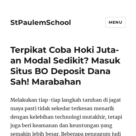
StPaulemSchool
MENU
Terpikat Coba Hoki Juta-
an Modal Sedikit? Masuk
Situs BO Deposit Dana
Sah! Marabahan
Melakukan tiap-tiap langkah taruhan di jagat
maya pasti tidak sekedar terkesan menarik
dengan kelebihan technologi mutakhir, tetapi
juga beri keamanan dan keuntungan yang
semakin lebih besar. Beberapa pengagum judi