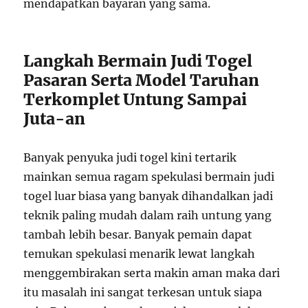
mendapatkan bayaran yang sama.
Langkah Bermain Judi Togel
Pasaran Serta Model Taruhan
Terkomplet Untung Sampai
Juta-an
Banyak penyuka judi togel kini tertarik
mainkan semua ragam spekulasi bermain judi
togel luar biasa yang banyak dihandalkan jadi
teknik paling mudah dalam raih untung yang
tambah lebih besar. Banyak pemain dapat
temukan spekulasi menarik lewat langkah
menggembirakan serta makin aman maka dari
itu masalah ini sangat terkesan untuk siapa