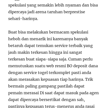
spekulasi yang semakin lebih nyaman dan bisa
dipercaya jadi arena taruhan berprestise
sehari-harinya.
Buat bisa melakukan bermacam spekulasi
heboh dan menarik ini karenanya banyak
betaruh dapat temukan service terbaik yang
jauh makin terkesan hingga ini sangat
terkesan buat siapa-siapa saja. Cuman perlu
memutuskan suatu web resmi BO deposit dana
dengan service togel terkomplet pasti anda
akan merasakan kepuasan tiap harinya. Trik
bermain paling gampang pastilah dapat
pemain merasai Di saat dapat masuk pada agen
dapat dipercaya bersertikat dengan sah,
pastinya kepuasan terus-menerus anda rasai