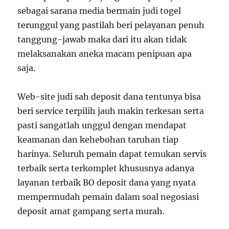
sebagai sarana media bermain judi togel
terunggul yang pastilah beri pelayanan penuh
tanggung-jawab maka dari itu akan tidak
melaksanakan aneka macam penipuan apa
saja.
Web-site judi sah deposit dana tentunya bisa
beri service terpilih jauh makin terkesan serta
pasti sangatlah unggul dengan mendapat
keamanan dan kehebohan taruhan tiap
harinya. Seluruh pemain dapat temukan servis
terbaik serta terkomplet khususnya adanya
layanan terbaik BO deposit dana yang nyata
mempermudah pemain dalam soal negosiasi
deposit amat gampang serta murah.