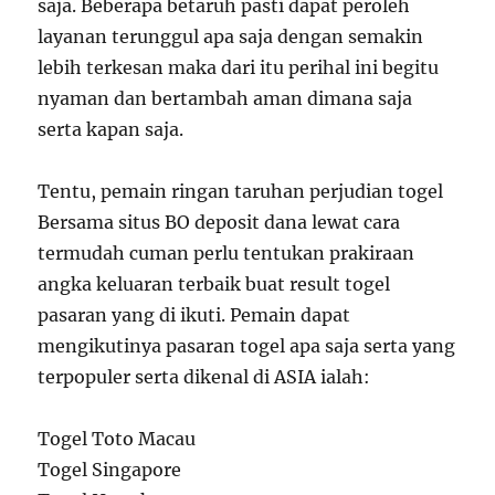
saja. Beberapa betaruh pasti dapat peroleh
layanan terunggul apa saja dengan semakin
lebih terkesan maka dari itu perihal ini begitu
nyaman dan bertambah aman dimana saja
serta kapan saja.
Tentu, pemain ringan taruhan perjudian togel
Bersama situs BO deposit dana lewat cara
termudah cuman perlu tentukan prakiraan
angka keluaran terbaik buat result togel
pasaran yang di ikuti. Pemain dapat
mengikutinya pasaran togel apa saja serta yang
terpopuler serta dikenal di ASIA ialah:
Togel Toto Macau
Togel Singapore