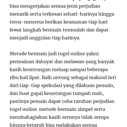
bisa mengerjakan semua jenis perjudian
menarik serta terkesan sehari-harinya hingga
terus-menerus berikan keamanan tiap hari
lewat langkah bermain termudah dan dapat
menjadi unggulan tiap harinya.
Metode bermain judi togel online yakni
permainan dahsyat dan melawan yang banyak
kasih keuntungan meluap sampai beberapa
ribu kali lipat. Raih untung sebagai maksud inti
dari tiap-tiap spekulasi yang dilakuan pemain,
dan buat gapai keuntungan tumpah ruah,
pastinya pemain dapat coba taruhan perjudian
togel online. metode bermain simpel serta
membahagiakan kasih serunya tidak serupa
hingga betaruh bisa melakukan semua