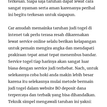
terkesan. Siapa saja taruhan dapat lewat cara
sangat nyaman serta aman karenanya perihal
ini begitu terkesan untuk siapapun.
Car amudah memainka taruhan judi togel di
intenet tak perlu terasa resah dikarenakan
lewat service online selalu berikan kelapangan
untuk pemain mengira angka dan mendapati
prakiraan tepat amat tepat menembus bandar.
Service togel tiap harinya akan sangat luar
biasa dengan service judi terhebat. Nach, untuk
selekasnya coba hoki anda makin lebih besar
karena itu selekasnya mulai metode bermain
judi togel dalam website BO deposit dana
terpercaya dan terbaik yang bisa dihandalkan.
Teknik simpel mengawali taruhan ini yakni: