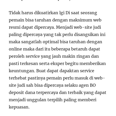
Tidak harus dikuatirkan lgi Di saat seorang
pemain bisa taruhan dengan maksimum web
resmi dapat dipercaya. Menjadi web-site judi
paling dipercaya yang tak perlu disangsikan ini
maka sangatlah optimal bisa taruhan dengan
online maka dari itu beberapa betaruh dapat
peroleh service yang jauh makin ringan dan
pasti terkesan serta eksper begitu memberikan
keuntungan. Buat dapat dapaktan service
terhebat pastinya pemain perlu masuk di web-
site judi sah bisa dipercaya selaku agen BO
deposit dana terpercaya dan terbaik yang dapat
menjadi unggulan terpilih paling memberi
kepuasan.