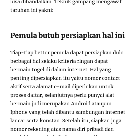
bisa dihandalkan. Teknik gampang mengawali
taruhan ini yakni:
Pemula butuh persiapkan hal ini
Tiap-tiap bettor pemula dapat persiapkan dulu
berbagai hal selaku kriteria ringan dapat
bermain togel di dalam internet. Hal yang
penting dipersiapkan itu yaitu nomor contact
aktif serta alamat e-mail diperlukan untuk
proses daftar, selanjutnya perlu punyai alat
bermain judi merupakan Android ataupun
Iphone yang telah dibantu sambungan internet
lancar serta konstan. Setelah itu, siapkan juga
nomor rekening atas nama diri pribadi dan