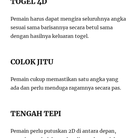
TOGEL 4D
Pemain harus dapat mengira seluruhnya angka
sesuai sama barisannya secara betul sama
dengan hasilnya keluaran togel.
COLOK JITU
Pemain cukup memastikan satu angka yang
ada dan perlu menduga ragamnya secara pas.
TENGAH TEPI
Pemain perlu putuskan 2D di antara depan,