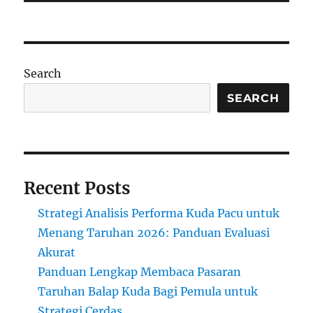
Search
SEARCH
Recent Posts
Strategi Analisis Performa Kuda Pacu untuk
Menang Taruhan 2026: Panduan Evaluasi
Akurat
Panduan Lengkap Membaca Pasaran
Taruhan Balap Kuda Bagi Pemula untuk
Strategi Cerdas