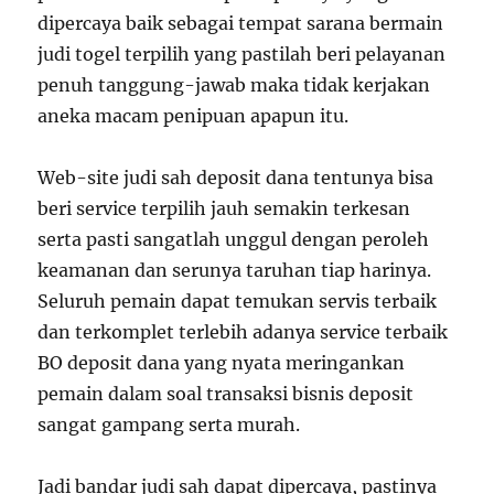
dipercaya baik sebagai tempat sarana bermain
judi togel terpilih yang pastilah beri pelayanan
penuh tanggung-jawab maka tidak kerjakan
aneka macam penipuan apapun itu.
Web-site judi sah deposit dana tentunya bisa
beri service terpilih jauh semakin terkesan
serta pasti sangatlah unggul dengan peroleh
keamanan dan serunya taruhan tiap harinya.
Seluruh pemain dapat temukan servis terbaik
dan terkomplet terlebih adanya service terbaik
BO deposit dana yang nyata meringankan
pemain dalam soal transaksi bisnis deposit
sangat gampang serta murah.
Jadi bandar judi sah dapat dipercaya, pastinya