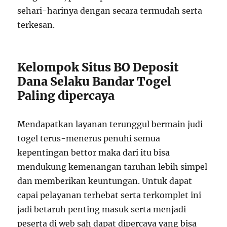
sehari-harinya dengan secara termudah serta
terkesan.
Kelompok Situs BO Deposit
Dana Selaku Bandar Togel
Paling dipercaya
Mendapatkan layanan terunggul bermain judi
togel terus-menerus penuhi semua
kepentingan bettor maka dari itu bisa
mendukung kemenangan taruhan lebih simpel
dan memberikan keuntungan. Untuk dapat
capai pelayanan terhebat serta terkomplet ini
jadi betaruh penting masuk serta menjadi
peserta di web sah dapat dipercaya yang bisa