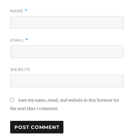
NAME
*
EMAIL
*
WEBSITE
Save my name, email, and website in this browser for
the next time I comment.