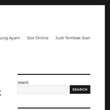
ung Ayam
Slot Online
Judi Tembak Ikan
Search
t
SEARCH