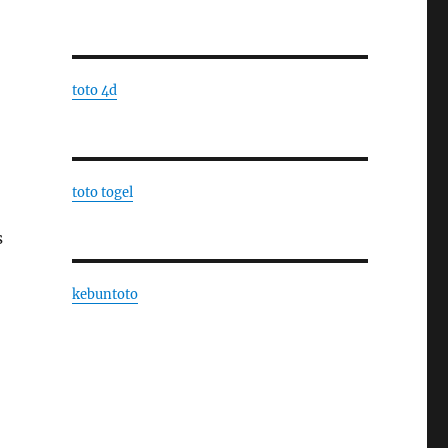
toto 4d
toto togel
s
kebuntoto