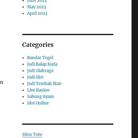
June 2023
May 2023
April 2023
Categories
Bandar Togel
Judi Balap Kuda
Judi Olahraga
Judi Slot
an
Judi Tembak Ikan
Live Kasino
Sabung Ayam
Slot Online
Situs Toto