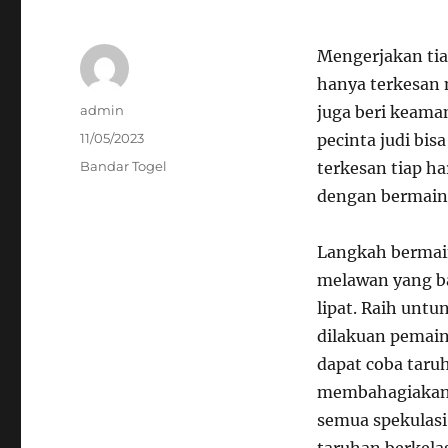
Mengerjakan tia
hanya terkesan 
Author
admin
juga beri keama
Posted
11/05/2023
pecinta judi bi
on
Categories
Bandar Togel
terkesan tiap ha
dengan bermain 
Langkah bermain
melawan yang ba
lipat. Raih untu
dilakuan pemain
dapat coba taru
membahagiakan k
semua spekulasi