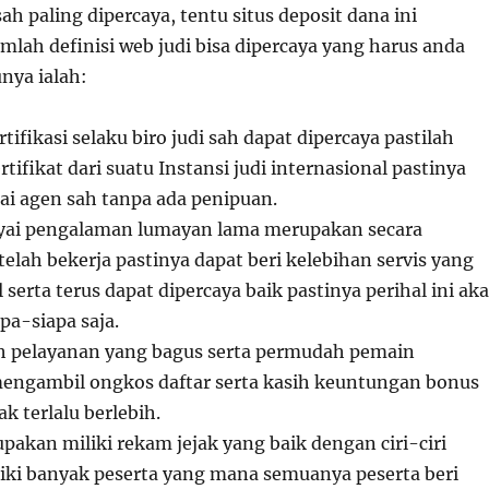
sah paling dipercaya, tentu situs deposit dana ini
lah definisi web judi bisa dipercaya yang harus anda
unya ialah:
rtifikasi selaku biro judi sah dapat dipercaya pastilah
ifikat dari suatu Instansi judi internasional pastinya
ai agen sah tanpa ada penipuan.
nyai pengalaman lumayan lama merupakan secara
elah bekerja pastinya dapat beri kelebihan servis yang
l serta terus dapat dipercaya baik pastinya perihal ini ak
pa-siapa saja.
sih pelayanan yang bagus serta permudah pemain
engambil ongkos daftar serta kasih keuntungan bonus
ak terlalu berlebih.
pakan miliki rekam jejak yang baik dengan ciri-ciri
iliki banyak peserta yang mana semuanya peserta beri