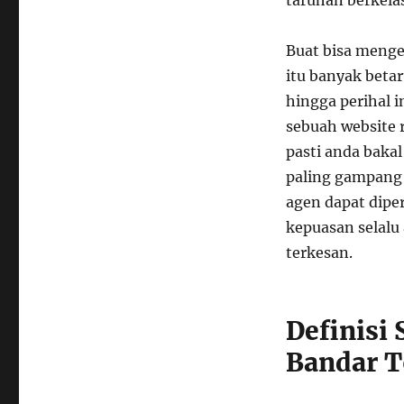
taruhan berkela
Buat bisa menge
itu banyak beta
hingga perihal i
sebuah website 
pasti anda baka
paling gampang 
agen dapat dipe
kepuasan selalu 
terkesan.
Definisi 
Bandar T