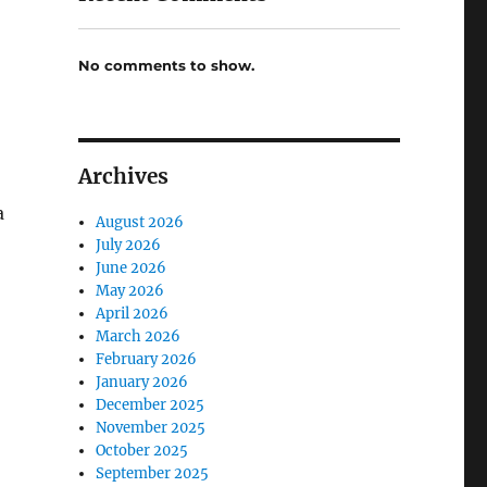
No comments to show.
Archives
a
August 2026
July 2026
June 2026
May 2026
April 2026
March 2026
February 2026
January 2026
December 2025
November 2025
October 2025
September 2025