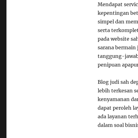
Mendapat servic
kepentingan be
simpel dan memb
serta terkomple
pada website sah
sarana bermain j
tanggung-jawab
penipuan apapun
Blog judi sah de
lebih terkesan 
kenyamanan dan
dapat peroleh l
ada layanan ter
dalam soal bisn