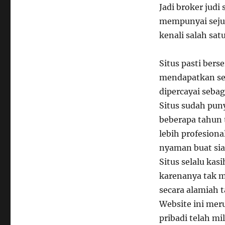
Jadi broker judi 
mempunyai sejum
kenali salah sat
Situs pasti berse
mendapatkan sert
dipercayai sebag
Situs sudah pu
beberapa tahun t
lebih profesiona
nyaman buat sia
Situs selalu ka
karenanya tak m
secara alamiah t
Website ini meru
pribadi telah m