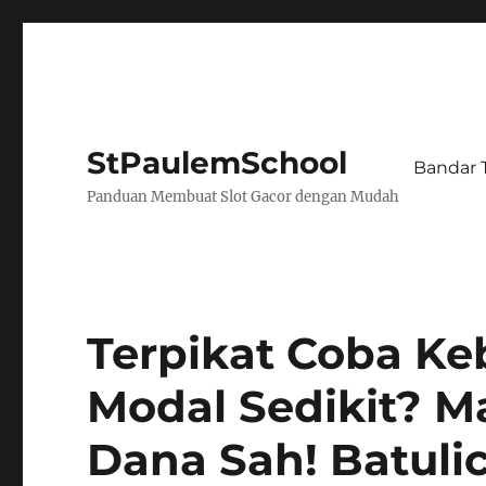
StPaulemSchool
Bandar 
Panduan Membuat Slot Gacor dengan Mudah
Terpikat Coba Ke
Modal Sedikit? M
Dana Sah! Batuli