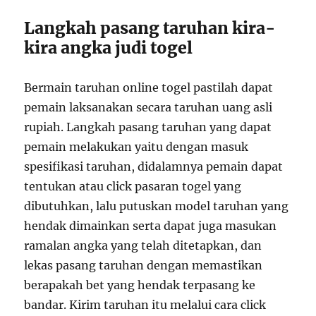
Langkah pasang taruhan kira-
kira angka judi togel
Bermain taruhan online togel pastilah dapat
pemain laksanakan secara taruhan uang asli
rupiah. Langkah pasang taruhan yang dapat
pemain melakukan yaitu dengan masuk
spesifikasi taruhan, didalamnya pemain dapat
tentukan atau click pasaran togel yang
dibutuhkan, lalu putuskan model taruhan yang
hendak dimainkan serta dapat juga masukan
ramalan angka yang telah ditetapkan, dan
lekas pasang taruhan dengan memastikan
berapakah bet yang hendak terpasang ke
bandar. Kirim taruhan itu melalui cara click