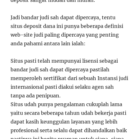
deposit sangat mudah dan murah.
Jadi bandar judi sah dapat dipercaya, tentu
situs deposit dana ini punya beberapa definisi
web-site judi paling dipercaya yang penting
anda pahami antara lain ialah:
Situs pasti telah mempunyai lisensi sebagai
bandar judi sah dapat dipercaya pastilah
memperoleh sertifikat dari sebuah Instansi judi
internasional pasti diakui selaku agen sah
tanpa ada penipuan.
Situs udah punya pengalaman cukuplah lama
yaitu secara beberapa tahun udah bekerja pasti
dapat kasih keunggulan layanan yang lebih
profesional serta selalu dapat dihandalkan baik