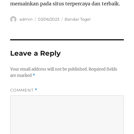
memainkan pada situs terpercaya dan terbaik.
Author
Posted
Categories
admin
03/06/2023
Bandar Togel
on
Leave a Reply
Your email address will not be published.
Required fields
are marked
*
COMMENT
*