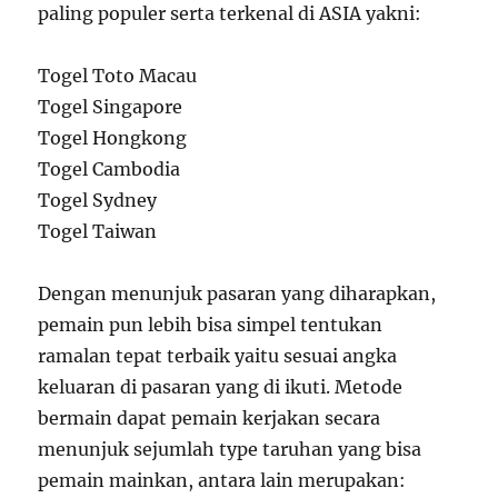
paling populer serta terkenal di ASIA yakni:
Togel Toto Macau
Togel Singapore
Togel Hongkong
Togel Cambodia
Togel Sydney
Togel Taiwan
Dengan menunjuk pasaran yang diharapkan,
pemain pun lebih bisa simpel tentukan
ramalan tepat terbaik yaitu sesuai angka
keluaran di pasaran yang di ikuti. Metode
bermain dapat pemain kerjakan secara
menunjuk sejumlah type taruhan yang bisa
pemain mainkan, antara lain merupakan: