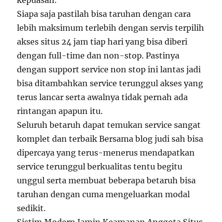
kepuasan.
Siapa saja pastilah bisa taruhan dengan cara
lebih maksimum terlebih dengan servis terpilih
akses situs 24 jam tiap hari yang bisa diberi
dengan full-time dan non-stop. Pastinya
dengan support service non stop ini lantas jadi
bisa ditambahkan service terunggul akses yang
terus lancar serta awalnya tidak pernah ada
rintangan apapun itu.
Seluruh betaruh dapat temukan service sangat
komplet dan terbaik Bersama blog judi sah bisa
dipercaya yang terus-menerus mendapatkan
service terunggul berkualitas tentu begitu
unggul serta membuat beberapa betaruh bisa
taruhan dengan cuma mengeluarkan modal
sedikit.