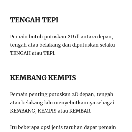
TENGAH TEPI
Pemain butuh putuskan 2D di antara depan,
tengah atau belakang dan diputuskan selaku
TENGAH atau TEPI.
KEMBANG KEMPIS
Pemain penting putuskan 2D depan, tengah
atau belakang lalu menyebutkannya sebagai
KEMBANG, KEMPIS atau KEMBAR.
Itu beberapa opsi jenis taruhan dapat pemain