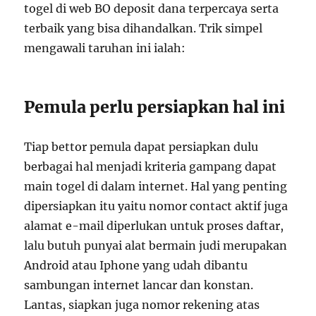
togel di web BO deposit dana terpercaya serta
terbaik yang bisa dihandalkan. Trik simpel
mengawali taruhan ini ialah:
Pemula perlu persiapkan hal ini
Tiap bettor pemula dapat persiapkan dulu
berbagai hal menjadi kriteria gampang dapat
main togel di dalam internet. Hal yang penting
dipersiapkan itu yaitu nomor contact aktif juga
alamat e-mail diperlukan untuk proses daftar,
lalu butuh punyai alat bermain judi merupakan
Android atau Iphone yang udah dibantu
sambungan internet lancar dan konstan.
Lantas, siapkan juga nomor rekening atas