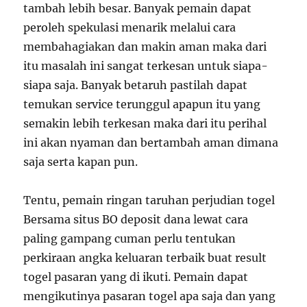
tambah lebih besar. Banyak pemain dapat
peroleh spekulasi menarik melalui cara
membahagiakan dan makin aman maka dari
itu masalah ini sangat terkesan untuk siapa-
siapa saja. Banyak betaruh pastilah dapat
temukan service terunggul apapun itu yang
semakin lebih terkesan maka dari itu perihal
ini akan nyaman dan bertambah aman dimana
saja serta kapan pun.
Tentu, pemain ringan taruhan perjudian togel
Bersama situs BO deposit dana lewat cara
paling gampang cuman perlu tentukan
perkiraan angka keluaran terbaik buat result
togel pasaran yang di ikuti. Pemain dapat
mengikutinya pasaran togel apa saja dan yang