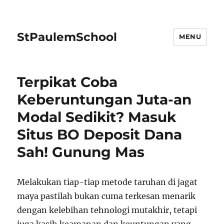
StPaulemSchool
MENU
Terpikat Coba
Keberuntungan Juta-an
Modal Sedikit? Masuk
Situs BO Deposit Dana
Sah! Gunung Mas
Melakukan tiap-tiap metode taruhan di jagat
maya pastilah bukan cuma terkesan menarik
dengan kelebihan tehnologi mutakhir, tetapi