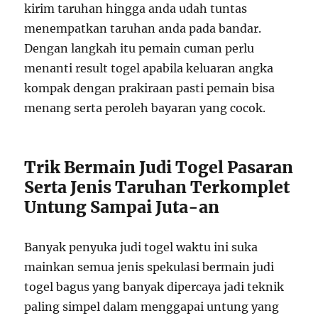
kirim taruhan hingga anda udah tuntas
menempatkan taruhan anda pada bandar.
Dengan langkah itu pemain cuman perlu
menanti result togel apabila keluaran angka
kompak dengan prakiraan pasti pemain bisa
menang serta peroleh bayaran yang cocok.
Trik Bermain Judi Togel Pasaran
Serta Jenis Taruhan Terkomplet
Untung Sampai Juta-an
Banyak penyuka judi togel waktu ini suka
mainkan semua jenis spekulasi bermain judi
togel bagus yang banyak dipercaya jadi teknik
paling simpel dalam menggapai untung yang