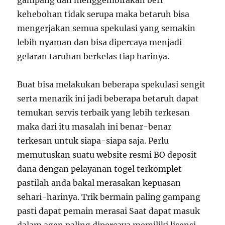
gampang dan menggembirakan beri
kehebohan tidak serupa maka betaruh bisa
mengerjakan semua spekulasi yang semakin
lebih nyaman dan bisa dipercaya menjadi
gelaran taruhan berkelas tiap harinya.
Buat bisa melakukan beberapa spekulasi sengit
serta menarik ini jadi beberapa betaruh dapat
temukan servis terbaik yang lebih terkesan
maka dari itu masalah ini benar-benar
terkesan untuk siapa-siapa saja. Perlu
memutuskan suatu website resmi BO deposit
dana dengan pelayanan togel terkomplet
pastilah anda bakal merasakan kepuasan
sehari-harinya. Trik bermain paling gampang
pasti dapat pemain merasai Saat dapat masuk