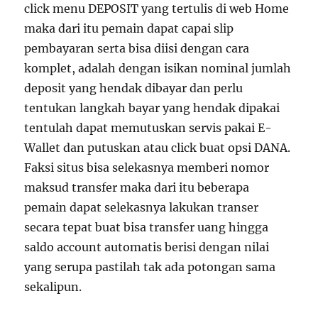
click menu DEPOSIT yang tertulis di web Home
maka dari itu pemain dapat capai slip
pembayaran serta bisa diisi dengan cara
komplet, adalah dengan isikan nominal jumlah
deposit yang hendak dibayar dan perlu
tentukan langkah bayar yang hendak dipakai
tentulah dapat memutuskan servis pakai E-
Wallet dan putuskan atau click buat opsi DANA.
Faksi situs bisa selekasnya memberi nomor
maksud transfer maka dari itu beberapa
pemain dapat selekasnya lakukan transer
secara tepat buat bisa transfer uang hingga
saldo account automatis berisi dengan nilai
yang serupa pastilah tak ada potongan sama
sekalipun.