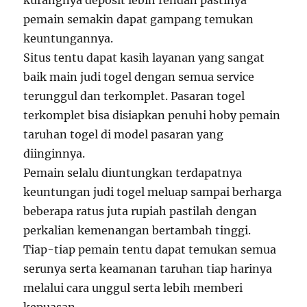
kurangnya deposit lebih rendah pastinya
pemain semakin dapat gampang temukan
keuntungannya.
Situs tentu dapat kasih layanan yang sangat
baik main judi togel dengan semua service
terunggul dan terkomplet. Pasaran togel
terkomplet bisa disiapkan penuhi hoby pemain
taruhan togel di model pasaran yang
diinginnya.
Pemain selalu diuntungkan terdapatnya
keuntungan judi togel meluap sampai berharga
beberapa ratus juta rupiah pastilah dengan
perkalian kemenangan bertambah tinggi.
Tiap-tiap pemain tentu dapat temukan semua
serunya serta keamanan taruhan tiap harinya
melalui cara unggul serta lebih memberi