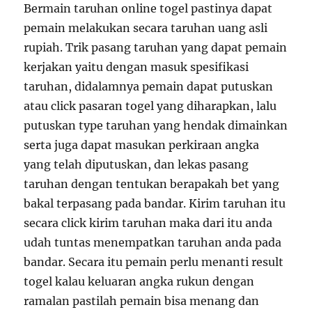
Bermain taruhan online togel pastinya dapat
pemain melakukan secara taruhan uang asli
rupiah. Trik pasang taruhan yang dapat pemain
kerjakan yaitu dengan masuk spesifikasi
taruhan, didalamnya pemain dapat putuskan
atau click pasaran togel yang diharapkan, lalu
putuskan type taruhan yang hendak dimainkan
serta juga dapat masukan perkiraan angka
yang telah diputuskan, dan lekas pasang
taruhan dengan tentukan berapakah bet yang
bakal terpasang pada bandar. Kirim taruhan itu
secara click kirim taruhan maka dari itu anda
udah tuntas menempatkan taruhan anda pada
bandar. Secara itu pemain perlu menanti result
togel kalau keluaran angka rukun dengan
ramalan pastilah pemain bisa menang dan