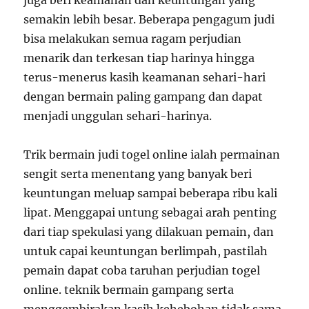
juga beri keamanan dan keuntungan yang
semakin lebih besar. Beberapa pengagum judi
bisa melakukan semua ragam perjudian
menarik dan terkesan tiap harinya hingga
terus-menerus kasih keamanan sehari-hari
dengan bermain paling gampang dan dapat
menjadi unggulan sehari-harinya.
Trik bermain judi togel online ialah permainan
sengit serta menentang yang banyak beri
keuntungan meluap sampai beberapa ribu kali
lipat. Menggapai untung sebagai arah penting
dari tiap spekulasi yang dilakuan pemain, dan
untuk capai keuntungan berlimpah, pastilah
pemain dapat coba taruhan perjudian togel
online. teknik bermain gampang serta