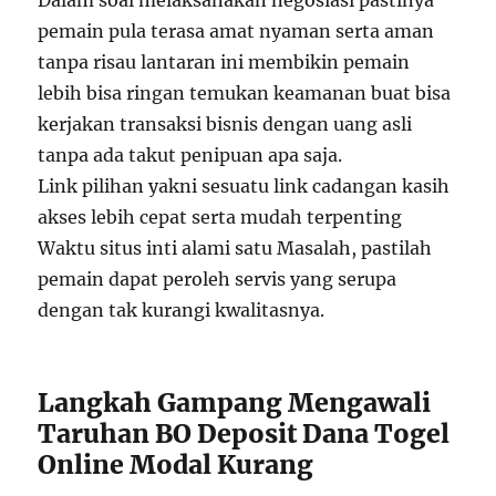
Dalam soal melaksanakan negosiasi pastinya
pemain pula terasa amat nyaman serta aman
tanpa risau lantaran ini membikin pemain
lebih bisa ringan temukan keamanan buat bisa
kerjakan transaksi bisnis dengan uang asli
tanpa ada takut penipuan apa saja.
Link pilihan yakni sesuatu link cadangan kasih
akses lebih cepat serta mudah terpenting
Waktu situs inti alami satu Masalah, pastilah
pemain dapat peroleh servis yang serupa
dengan tak kurangi kwalitasnya.
Langkah Gampang Mengawali
Taruhan BO Deposit Dana Togel
Online Modal Kurang