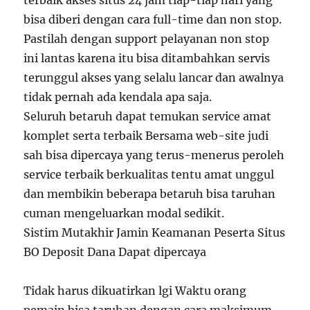
terbaik akses situs 24 jam tiap-tiap hari yang
bisa diberi dengan cara full-time dan non stop.
Pastilah dengan support pelayanan non stop
ini lantas karena itu bisa ditambahkan servis
terunggul akses yang selalu lancar dan awalnya
tidak pernah ada kendala apa saja.
Seluruh betaruh dapat temukan service amat
komplet serta terbaik Bersama web-site judi
sah bisa dipercaya yang terus-menerus peroleh
service terbaik berkualitas tentu amat unggul
dan membikin beberapa betaruh bisa taruhan
cuman mengeluarkan modal sedikit.
Sistim Mutakhir Jamin Keamanan Peserta Situs
BO Deposit Dana Dapat dipercaya
Tidak harus dikuatirkan lgi Waktu orang