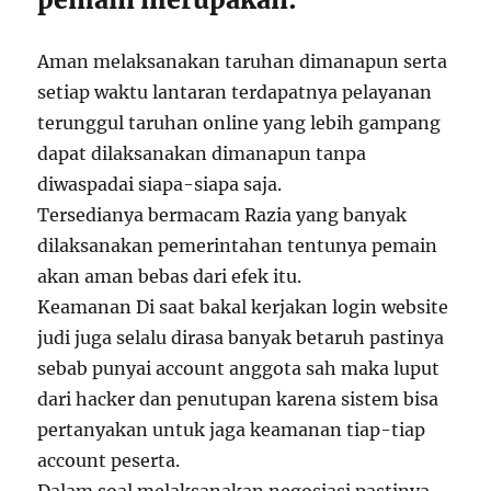
Aman melaksanakan taruhan dimanapun serta
setiap waktu lantaran terdapatnya pelayanan
terunggul taruhan online yang lebih gampang
dapat dilaksanakan dimanapun tanpa
diwaspadai siapa-siapa saja.
Tersedianya bermacam Razia yang banyak
dilaksanakan pemerintahan tentunya pemain
akan aman bebas dari efek itu.
Keamanan Di saat bakal kerjakan login website
judi juga selalu dirasa banyak betaruh pastinya
sebab punyai account anggota sah maka luput
dari hacker dan penutupan karena sistem bisa
pertanyakan untuk jaga keamanan tiap-tiap
account peserta.