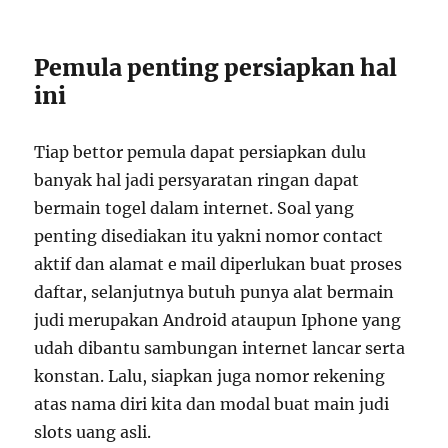
Pemula penting persiapkan hal
ini
Tiap bettor pemula dapat persiapkan dulu
banyak hal jadi persyaratan ringan dapat
bermain togel dalam internet. Soal yang
penting disediakan itu yakni nomor contact
aktif dan alamat e mail diperlukan buat proses
daftar, selanjutnya butuh punya alat bermain
judi merupakan Android ataupun Iphone yang
udah dibantu sambungan internet lancar serta
konstan. Lalu, siapkan juga nomor rekening
atas nama diri kita dan modal buat main judi
slots uang asli.