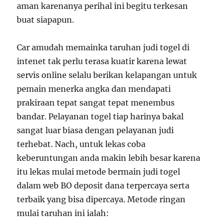
aman karenanya perihal ini begitu terkesan
buat siapapun.
Car amudah memainka taruhan judi togel di
intenet tak perlu terasa kuatir karena lewat
servis online selalu berikan kelapangan untuk
pemain menerka angka dan mendapati
prakiraan tepat sangat tepat menembus
bandar. Pelayanan togel tiap harinya bakal
sangat luar biasa dengan pelayanan judi
terhebat. Nach, untuk lekas coba
keberuntungan anda makin lebih besar karena
itu lekas mulai metode bermain judi togel
dalam web BO deposit dana terpercaya serta
terbaik yang bisa dipercaya. Metode ringan
mulai taruhan ini ialah: