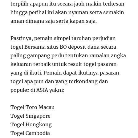
terpilih apapun itu secara jauh makin terkesan
hingga perihal ini akan nyaman serta semakin
aman dimana saja serta kapan saja.
Pastinya, pemain simpel taruhan perjudian
togel Bersama situs BO deposit dana secara
paling gampang perlu tentukan ramalan angka
keluaran terbaik untuk result togel pasaran
yang di ikuti. Pemain dapat ikutinya pasaran
togel apa pun dan yang terkondang dan
populer di ASIA yakni:
Togel Toto Macau
Togel Singapore
Togel Hongkong
Togel Cambodia