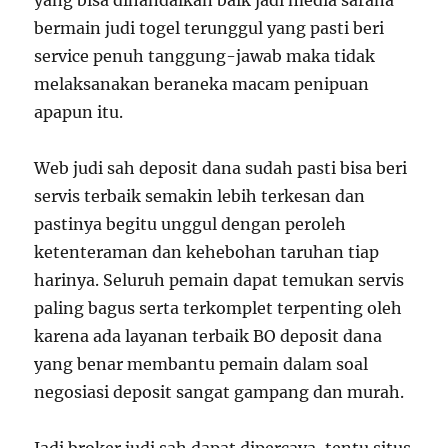
yang bisa dihandalkan baik jadi media sarana
bermain judi togel terunggul yang pasti beri
service penuh tanggung-jawab maka tidak
melaksanakan beraneka macam penipuan
apapun itu.
Web judi sah deposit dana sudah pasti bisa beri
servis terbaik semakin lebih terkesan dan
pastinya begitu unggul dengan peroleh
ketenteraman dan kehebohan taruhan tiap
harinya. Seluruh pemain dapat temukan servis
paling bagus serta terkomplet terpenting oleh
karena ada layanan terbaik BO deposit dana
yang benar membantu pemain dalam soal
negosiasi deposit sangat gampang dan murah.