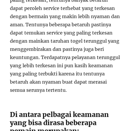
paling terkesan, tentunya banyak betaruh
dapat peroleh service terhebat yang terkesan
dengan bermain yang makin lebih nyaman dan
aman. Tentunya beberapa betaruh pastinya
dapat temukan service yang paling terkesan
dengan mainkan taruhan togel terunggul yang
menggembirakan dan pastinya juga beri
keuntungan. Terdapatnya pelayanan terunggul
yang lebih terkesan ini pun kasih keamanan
yang paling terbukti karena itu tentunya
betaruh akan nyaman buat dapat merasai
semua serunya tertentu.
Di antara pelbagai keamanan
yang bisa dirasa beberapa
pemain merupakan: