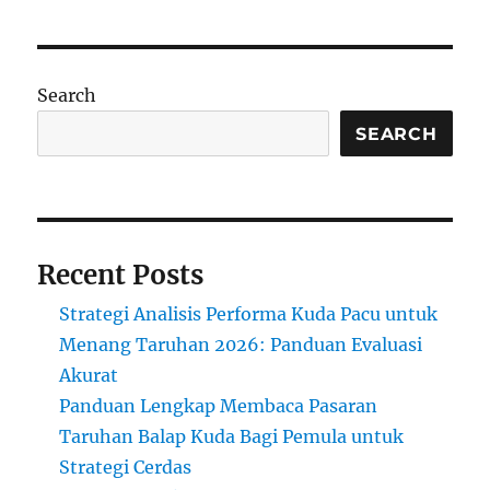
Search
SEARCH
Recent Posts
Strategi Analisis Performa Kuda Pacu untuk
Menang Taruhan 2026: Panduan Evaluasi
Akurat
Panduan Lengkap Membaca Pasaran
Taruhan Balap Kuda Bagi Pemula untuk
Strategi Cerdas