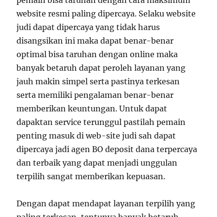
pemain bisa taruhan dengan cara maksimum
website resmi paling dipercaya. Selaku website
judi dapat dipercaya yang tidak harus
disangsikan ini maka dapat benar-benar
optimal bisa taruhan dengan online maka
banyak betaruh dapat peroleh layanan yang
jauh makin simpel serta pastinya terkesan
serta memiliki pengalaman benar-benar
memberikan keuntungan. Untuk dapat
dapaktan service terunggul pastilah pemain
penting masuk di web-site judi sah dapat
dipercaya jadi agen BO deposit dana terpercaya
dan terbaik yang dapat menjadi unggulan
terpilih sangat memberikan kepuasan.
Dengan dapat mendapat layanan terpilih yang