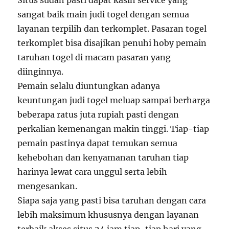
Situs sudah pasti dapat kasih service yang
sangat baik main judi togel dengan semua
layanan terpilih dan terkomplet. Pasaran togel
terkomplet bisa disajikan penuhi hoby pemain
taruhan togel di macam pasaran yang
diinginnya.
Pemain selalu diuntungkan adanya
keuntungan judi togel meluap sampai berharga
beberapa ratus juta rupiah pasti dengan
perkalian kemenangan makin tinggi. Tiap-tiap
pemain pastinya dapat temukan semua
kehebohan dan kenyamanan taruhan tiap
harinya lewat cara unggul serta lebih
mengesankan.
Siapa saja yang pasti bisa taruhan dengan cara
lebih maksimum khususnya dengan layanan