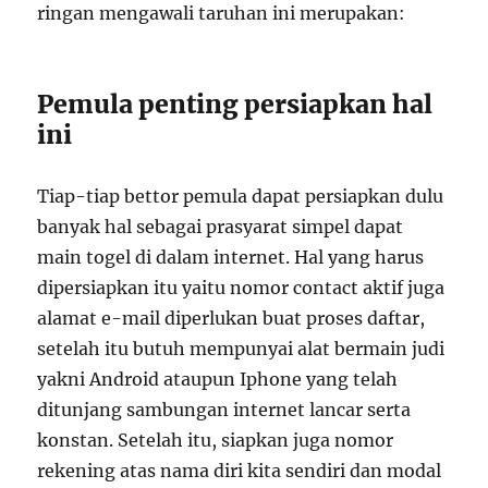
ringan mengawali taruhan ini merupakan:
Pemula penting persiapkan hal
ini
Tiap-tiap bettor pemula dapat persiapkan dulu
banyak hal sebagai prasyarat simpel dapat
main togel di dalam internet. Hal yang harus
dipersiapkan itu yaitu nomor contact aktif juga
alamat e-mail diperlukan buat proses daftar,
setelah itu butuh mempunyai alat bermain judi
yakni Android ataupun Iphone yang telah
ditunjang sambungan internet lancar serta
konstan. Setelah itu, siapkan juga nomor
rekening atas nama diri kita sendiri dan modal