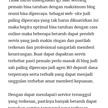
Tidak harus disangsikan lgi Saat seorang
pemain bisa taruhan dengan maksimum blog
resmi bisa dipercaya. Sebagai web-site judi
paling dipercaya yang tak harus dikuatirkan ini
maka begitu optimal bisa taruhan dengan cara
online maka beberapa betaruh dapat peroleh
servis yang jauh makin ringan dan pastilah
terkesan dan profesional sangatlah memberi
keuntungan. Buat dapat dapaktan servis
terhebat pasti pemain perlu masuk di blog judi
sah paling dipercaya jadi agen BO deposit dana
terpercaya serta terbaik yang dapat menjadi
unggulan terhebat amat memberi kepuasan.
Dengan dapat mendapati service terunggul
yang terkesan, pastinya banyak betaruh dapat