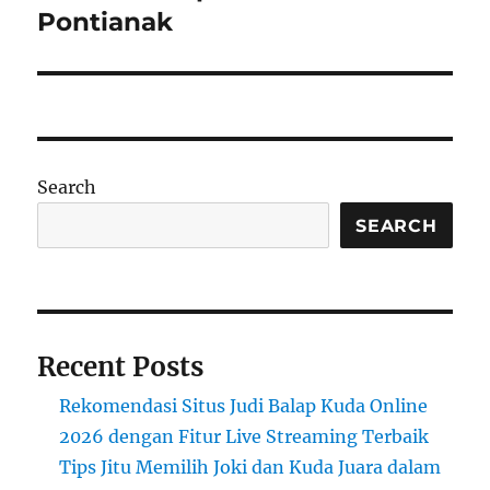
Pontianak
Search
SEARCH
Recent Posts
Rekomendasi Situs Judi Balap Kuda Online
2026 dengan Fitur Live Streaming Terbaik
Tips Jitu Memilih Joki dan Kuda Juara dalam