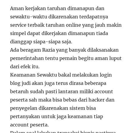
Aman kerjakan taruhan dimanapun dan
sewaktu-waktu dikarenakan terdapatnya
service terbaik taruhan online yang jauh makin
simpel dapat dikerjakan dimanapun tiada
dianggap siapa-siapa saja.
Ada beragam Razia yang banyak dilaksanakan
pemerintahan tentu pemain begitu aman luput
dari efek itu.
Keamanan Sewaktu bakal melakukan login
blog judi akan juga terus dirasa beberapa
betaruh sudah pasti lantaran miliki account
peserta sah maka bisa bebas dari hacker dan
penyegelan dikarenakan sistem bisa
pertanyakan untuk jaga keamanan tiap
account peserta.