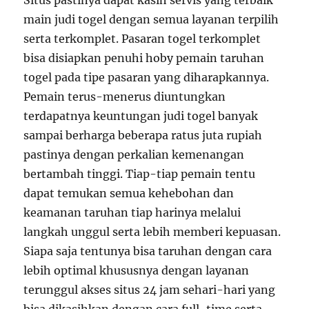
Situs pastinya dapat kasih servis yang terbaik
main judi togel dengan semua layanan terpilih
serta terkomplet. Pasaran togel terkomplet
bisa disiapkan penuhi hoby pemain taruhan
togel pada tipe pasaran yang diharapkannya.
Pemain terus-menerus diuntungkan
terdapatnya keuntungan judi togel banyak
sampai berharga beberapa ratus juta rupiah
pastinya dengan perkalian kemenangan
bertambah tinggi. Tiap-tiap pemain tentu
dapat temukan semua kehebohan dan
keamanan taruhan tiap harinya melalui
langkah unggul serta lebih memberi kepuasan.
Siapa saja tentunya bisa taruhan dengan cara
lebih optimal khususnya dengan layanan
terunggul akses situs 24 jam sehari-hari yang