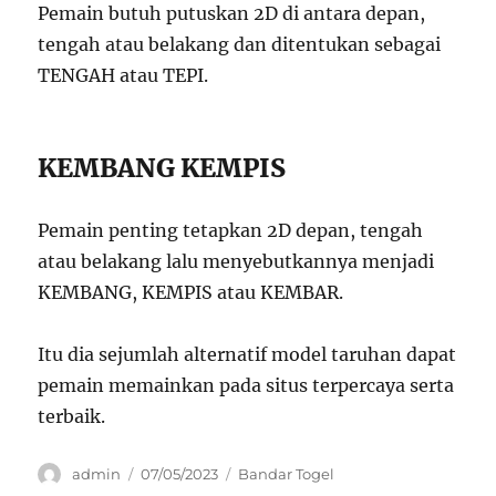
Pemain butuh putuskan 2D di antara depan,
tengah atau belakang dan ditentukan sebagai
TENGAH atau TEPI.
KEMBANG KEMPIS
Pemain penting tetapkan 2D depan, tengah
atau belakang lalu menyebutkannya menjadi
KEMBANG, KEMPIS atau KEMBAR.
Itu dia sejumlah alternatif model taruhan dapat
pemain memainkan pada situs terpercaya serta
terbaik.
Author
Posted
Categories
admin
07/05/2023
Bandar Togel