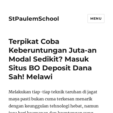
StPaulemSchool
MENU
Terpikat Coba
Keberuntungan Juta-an
Modal Sedikit? Masuk
Situs BO Deposit Dana
Sah! Melawi
Melakukan tiap-tiap teknik taruhan di jagat
maya pasti bukan cuma terkesan menarik
dengan keunggulan tehnologi hebat, namun