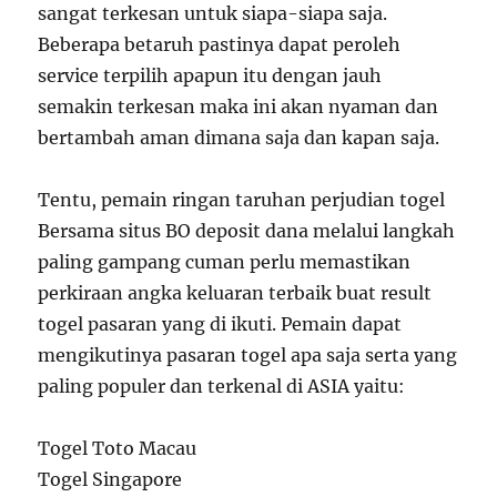
sangat terkesan untuk siapa-siapa saja.
Beberapa betaruh pastinya dapat peroleh
service terpilih apapun itu dengan jauh
semakin terkesan maka ini akan nyaman dan
bertambah aman dimana saja dan kapan saja.
Tentu, pemain ringan taruhan perjudian togel
Bersama situs BO deposit dana melalui langkah
paling gampang cuman perlu memastikan
perkiraan angka keluaran terbaik buat result
togel pasaran yang di ikuti. Pemain dapat
mengikutinya pasaran togel apa saja serta yang
paling populer dan terkenal di ASIA yaitu:
Togel Toto Macau
Togel Singapore