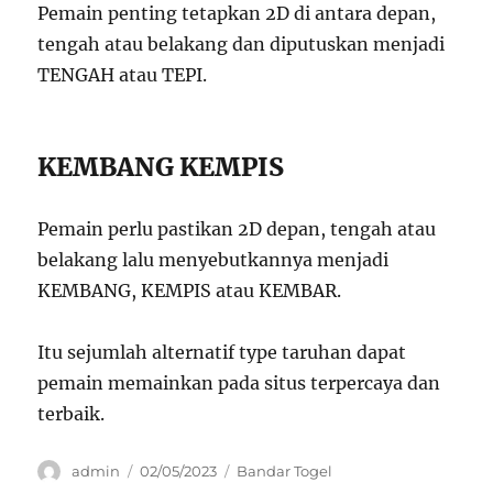
Pemain penting tetapkan 2D di antara depan,
tengah atau belakang dan diputuskan menjadi
TENGAH atau TEPI.
KEMBANG KEMPIS
Pemain perlu pastikan 2D depan, tengah atau
belakang lalu menyebutkannya menjadi
KEMBANG, KEMPIS atau KEMBAR.
Itu sejumlah alternatif type taruhan dapat
pemain memainkan pada situs terpercaya dan
terbaik.
Author
Posted
Categories
admin
02/05/2023
Bandar Togel