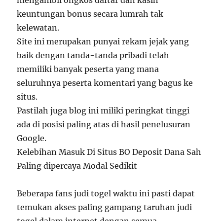
mengambil ongkos daftar dan kasih
keuntungan bonus secara lumrah tak
kelewatan.
Site ini merupakan punyai rekam jejak yang
baik dengan tanda-tanda pribadi telah
memiliki banyak peserta yang mana
seluruhnya peserta komentari yang bagus ke
situs.
Pastilah juga blog ini miliki peringkat tinggi
ada di posisi paling atas di hasil penelusuran
Google.
Kelebihan Masuk Di Situs BO Deposit Dana Sah
Paling dipercaya Modal Sedikit
Beberapa fans judi togel waktu ini pasti dapat
temukan akses paling gampang taruhan judi