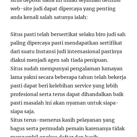
situs deposit dana ini miliki sejumlah definisi
web-site judi dapat dipercaya yang penting
anda kenali salah satunya ialah:
Situs pasti telah bersertikat selaku biro judi sah
paling dipercaya pasti mendapatkan sertifikat
dari suatu Instansi judi internasional pastinya
diakui menjadi agen sah tiada penipuan.
Situs sudah mempunyai pengalaman lumayan
lama yakni secara beberapa tahun telah bekerja
pasti dapat beri kelebihan service yang lebih
profesional serta terus dapat dihandalkan baik
pasti masalah ini akan nyaman untuk siapa-
siapa saja.
Situs terus-menerus kasih pelayanan yang
bagus serta permudah pemain karenanya tidak