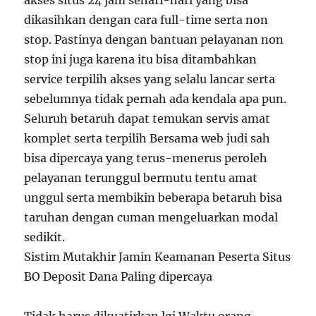
akses situs 24 jam sehari-hari yang bisa
dikasihkan dengan cara full-time serta non
stop. Pastinya dengan bantuan pelayanan non
stop ini juga karena itu bisa ditambahkan
service terpilih akses yang selalu lancar serta
sebelumnya tidak pernah ada kendala apa pun.
Seluruh betaruh dapat temukan servis amat
komplet serta terpilih Bersama web judi sah
bisa dipercaya yang terus-menerus peroleh
pelayanan terunggul bermutu tentu amat
unggul serta membikin beberapa betaruh bisa
taruhan dengan cuman mengeluarkan modal
sedikit.
Sistim Mutakhir Jamin Keamanan Peserta Situs
BO Deposit Dana Paling dipercaya