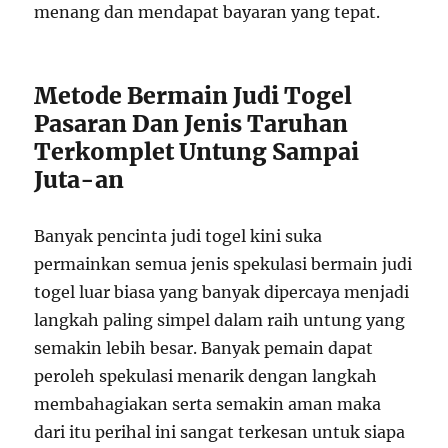
menang dan mendapat bayaran yang tepat.
Metode Bermain Judi Togel
Pasaran Dan Jenis Taruhan
Terkomplet Untung Sampai
Juta-an
Banyak pencinta judi togel kini suka
permainkan semua jenis spekulasi bermain judi
togel luar biasa yang banyak dipercaya menjadi
langkah paling simpel dalam raih untung yang
semakin lebih besar. Banyak pemain dapat
peroleh spekulasi menarik dengan langkah
membahagiakan serta semakin aman maka
dari itu perihal ini sangat terkesan untuk siapa