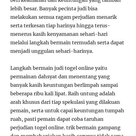
beri keamanan dan keuntungan yang tambah
lebih besar. Banyak pecinta judi bisa
melakukan semua ragam perjudian menarik
serta terkesan tiap harinya hingga terus-
menerus kasih kenyamanan sehari-hari
melalui langkah bermain termudah serta dapat
menjadi unggulan sehari-harinya.
Langkah bermain judi togel online yaitu
permainan dahsyat dan menentang yang
banyak kasih keuntungan berlimpah sampai
beberapa ribu kali lipat. Raih untung adalah
arah khusus dari tiap spekulasi yang dilakuan
pemain, serta untuk capai keuntungan tumpah
ruah, pasti pemain dapat coba taruhan
perjudian togel online. trik bermain gampang