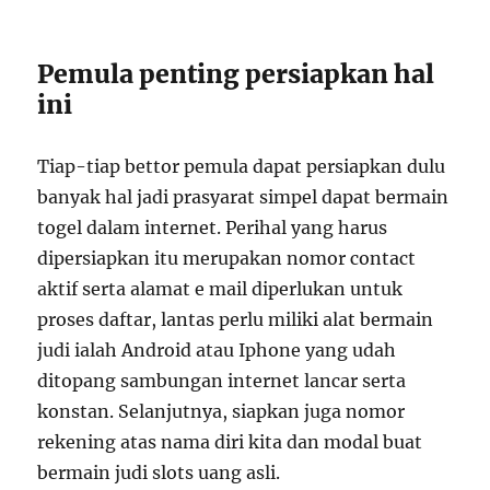
Pemula penting persiapkan hal
ini
Tiap-tiap bettor pemula dapat persiapkan dulu
banyak hal jadi prasyarat simpel dapat bermain
togel dalam internet. Perihal yang harus
dipersiapkan itu merupakan nomor contact
aktif serta alamat e mail diperlukan untuk
proses daftar, lantas perlu miliki alat bermain
judi ialah Android atau Iphone yang udah
ditopang sambungan internet lancar serta
konstan. Selanjutnya, siapkan juga nomor
rekening atas nama diri kita dan modal buat
bermain judi slots uang asli.