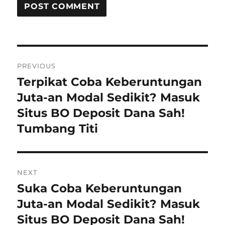
Post
PREVIOUS
navigation
Terpikat Coba Keberuntungan
Previous
post:
Juta-an Modal Sedikit? Masuk
Situs BO Deposit Dana Sah!
Tumbang Titi
NEXT
Suka Coba Keberuntungan
Next
post:
Juta-an Modal Sedikit? Masuk
Situs BO Deposit Dana Sah!