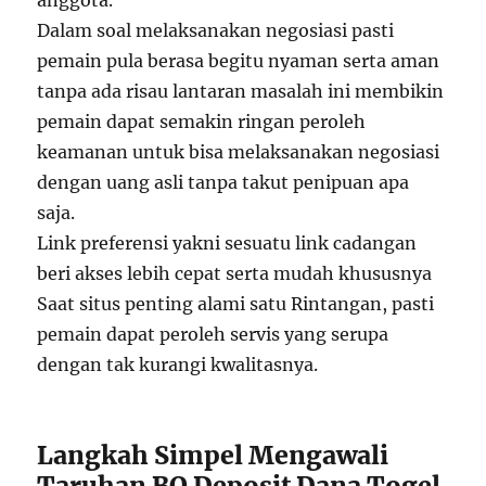
anggota.
Dalam soal melaksanakan negosiasi pasti
pemain pula berasa begitu nyaman serta aman
tanpa ada risau lantaran masalah ini membikin
pemain dapat semakin ringan peroleh
keamanan untuk bisa melaksanakan negosiasi
dengan uang asli tanpa takut penipuan apa
saja.
Link preferensi yakni sesuatu link cadangan
beri akses lebih cepat serta mudah khususnya
Saat situs penting alami satu Rintangan, pasti
pemain dapat peroleh servis yang serupa
dengan tak kurangi kwalitasnya.
Langkah Simpel Mengawali
Taruhan BO Deposit Dana Togel