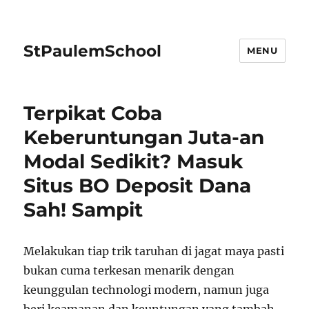
StPaulemSchool
MENU
Terpikat Coba
Keberuntungan Juta-an
Modal Sedikit? Masuk
Situs BO Deposit Dana
Sah! Sampit
Melakukan tiap trik taruhan di jagat maya pasti
bukan cuma terkesan menarik dengan
keunggulan technologi modern, namun juga