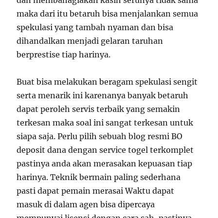
dan membahagiakan kasih serunya tidak sama
maka dari itu betaruh bisa menjalankan semua
spekulasi yang tambah nyaman dan bisa
dihandalkan menjadi gelaran taruhan
berprestise tiap harinya.
Buat bisa melakukan beragam spekulasi sengit
serta menarik ini karenanya banyak betaruh
dapat peroleh servis terbaik yang semakin
terkesan maka soal ini sangat terkesan untuk
siapa saja. Perlu pilih sebuah blog resmi BO
deposit dana dengan service togel terkomplet
pastinya anda akan merasakan kepuasan tiap
harinya. Teknik bermain paling sederhana
pasti dapat pemain merasai Waktu dapat
masuk di dalam agen bisa dipercaya