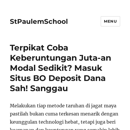
StPaulemSchool
MENU
Terpikat Coba
Keberuntungan Juta-an
Modal Sedikit? Masuk
Situs BO Deposit Dana
Sah! Sanggau
Melakukan tiap metode taruhan di jagat maya
pastilah bukan cuma terkesan menarik dengan
keunggulan technologi hebat, tetapi juga beri