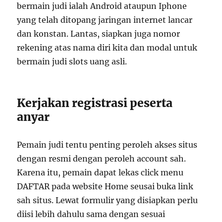
bermain judi ialah Android ataupun Iphone
yang telah ditopang jaringan internet lancar
dan konstan. Lantas, siapkan juga nomor
rekening atas nama diri kita dan modal untuk
bermain judi slots uang asli.
Kerjakan registrasi peserta
anyar
Pemain judi tentu penting peroleh akses situs
dengan resmi dengan peroleh account sah.
Karena itu, pemain dapat lekas click menu
DAFTAR pada website Home seusai buka link
sah situs. Lewat formulir yang disiapkan perlu
diisi lebih dahulu sama dengan sesuai