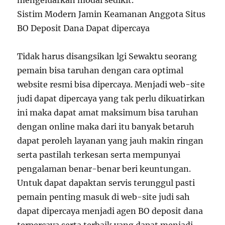
mengeluarkan modal sedikit.
Sistim Modern Jamin Keamanan Anggota Situs
BO Deposit Dana Dapat dipercaya
Tidak harus disangsikan lgi Sewaktu seorang
pemain bisa taruhan dengan cara optimal
website resmi bisa dipercaya. Menjadi web-site
judi dapat dipercaya yang tak perlu dikuatirkan
ini maka dapat amat maksimum bisa taruhan
dengan online maka dari itu banyak betaruh
dapat peroleh layanan yang jauh makin ringan
serta pastilah terkesan serta mempunyai
pengalaman benar-benar beri keuntungan.
Untuk dapat dapaktan servis terunggul pasti
pemain penting masuk di web-site judi sah
dapat dipercaya menjadi agen BO deposit dana