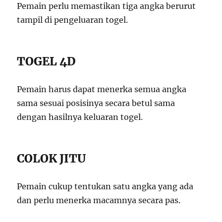
Pemain perlu memastikan tiga angka berurut
tampil di pengeluaran togel.
TOGEL 4D
Pemain harus dapat menerka semua angka
sama sesuai posisinya secara betul sama
dengan hasilnya keluaran togel.
COLOK JITU
Pemain cukup tentukan satu angka yang ada
dan perlu menerka macamnya secara pas.