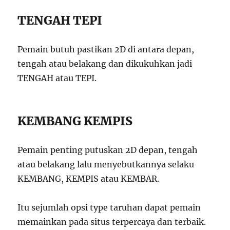
TENGAH TEPI
Pemain butuh pastikan 2D di antara depan,
tengah atau belakang dan dikukuhkan jadi
TENGAH atau TEPI.
KEMBANG KEMPIS
Pemain penting putuskan 2D depan, tengah
atau belakang lalu menyebutkannya selaku
KEMBANG, KEMPIS atau KEMBAR.
Itu sejumlah opsi type taruhan dapat pemain
memainkan pada situs terpercaya dan terbaik.