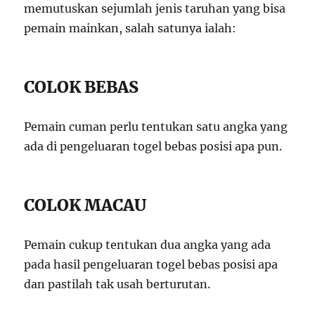
memutuskan sejumlah jenis taruhan yang bisa
pemain mainkan, salah satunya ialah:
COLOK BEBAS
Pemain cuman perlu tentukan satu angka yang
ada di pengeluaran togel bebas posisi apa pun.
COLOK MACAU
Pemain cukup tentukan dua angka yang ada
pada hasil pengeluaran togel bebas posisi apa
dan pastilah tak usah berturutan.