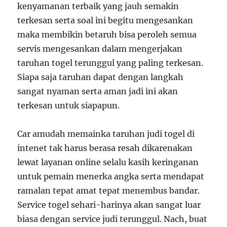
kenyamanan terbaik yang jauh semakin
terkesan serta soal ini begitu mengesankan
maka membikin betaruh bisa peroleh semua
servis mengesankan dalam mengerjakan
taruhan togel terunggul yang paling terkesan.
Siapa saja taruhan dapat dengan langkah
sangat nyaman serta aman jadi ini akan
terkesan untuk siapapun.
Car amudah memainka taruhan judi togel di
intenet tak harus berasa resah dikarenakan
lewat layanan online selalu kasih keringanan
untuk pemain menerka angka serta mendapat
ramalan tepat amat tepat menembus bandar.
Service togel sehari-harinya akan sangat luar
biasa dengan service judi terunggul. Nach, buat