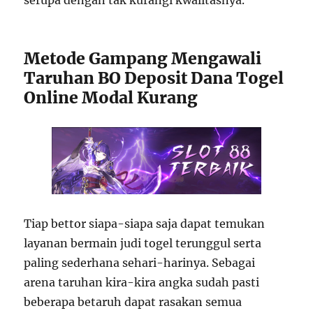
serupa dengan tak kurangi kwalitasnya.
Metode Gampang Mengawali
Taruhan BO Deposit Dana Togel
Online Modal Kurang
Tiap bettor siapa-siapa saja dapat temukan
layanan bermain judi togel terunggul serta
paling sederhana sehari-harinya. Sebagai
arena taruhan kira-kira angka sudah pasti
beberapa betaruh dapat rasakan semua