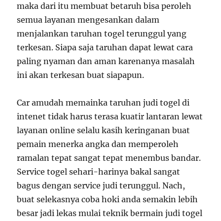
maka dari itu membuat betaruh bisa peroleh
semua layanan mengesankan dalam
menjalankan taruhan togel terunggul yang
terkesan. Siapa saja taruhan dapat lewat cara
paling nyaman dan aman karenanya masalah
ini akan terkesan buat siapapun.
Car amudah memainka taruhan judi togel di
intenet tidak harus terasa kuatir lantaran lewat
layanan online selalu kasih keringanan buat
pemain menerka angka dan memperoleh
ramalan tepat sangat tepat menembus bandar.
Service togel sehari-harinya bakal sangat
bagus dengan service judi terunggul. Nach,
buat selekasnya coba hoki anda semakin lebih
besar jadi lekas mulai teknik bermain judi togel