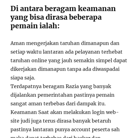
Di antara beragam keamanan
yang bisa dirasa beberapa
pemain ialah:
Aman mengerjakan taruhan dimanapun dan
setiap waktu lantaran ada pelayanan terhebat
taruhan online yang jauh semakin simpel dapat
dikerjakan dimanapun tanpa ada diwaspadai
siapa saja.
Terdapatnya beragam Razia yang banyak
dijalankan pemerintahan pastinya pemain
sangat aman terbebas dari dampak itu.
Keamanan Saat akan melakukan login web-
site judi juga terus dirasa banyak betaruh
pastinya lantaran punya account peserta sah