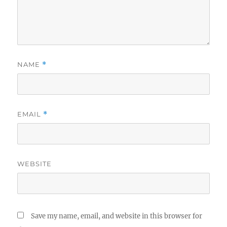
NAME
*
EMAIL
*
WEBSITE
Save my name, email, and website in this browser for