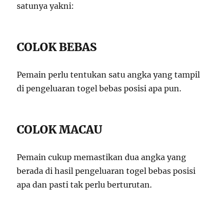
satunya yakni:
COLOK BEBAS
Pemain perlu tentukan satu angka yang tampil
di pengeluaran togel bebas posisi apa pun.
COLOK MACAU
Pemain cukup memastikan dua angka yang
berada di hasil pengeluaran togel bebas posisi
apa dan pasti tak perlu berturutan.