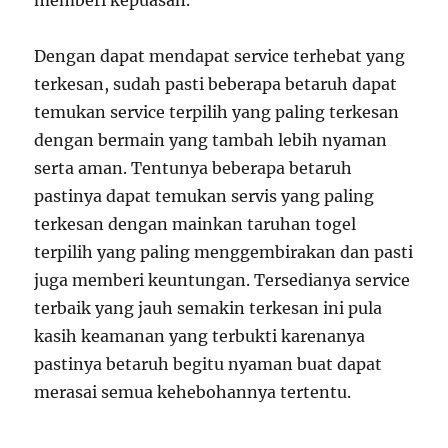
memberi kepuasan.
Dengan dapat mendapat service terhebat yang
terkesan, sudah pasti beberapa betaruh dapat
temukan service terpilih yang paling terkesan
dengan bermain yang tambah lebih nyaman
serta aman. Tentunya beberapa betaruh
pastinya dapat temukan servis yang paling
terkesan dengan mainkan taruhan togel
terpilih yang paling menggembirakan dan pasti
juga memberi keuntungan. Tersedianya service
terbaik yang jauh semakin terkesan ini pula
kasih keamanan yang terbukti karenanya
pastinya betaruh begitu nyaman buat dapat
merasai semua kehebohannya tertentu.