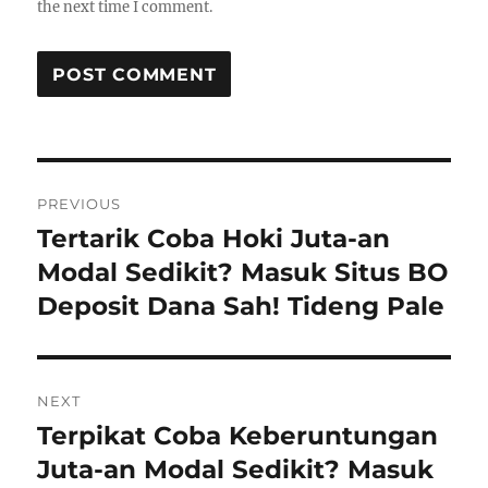
the next time I comment.
Post
PREVIOUS
navigation
Tertarik Coba Hoki Juta-an
Previous
post:
Modal Sedikit? Masuk Situs BO
Deposit Dana Sah! Tideng Pale
NEXT
Terpikat Coba Keberuntungan
Next
post:
Juta-an Modal Sedikit? Masuk