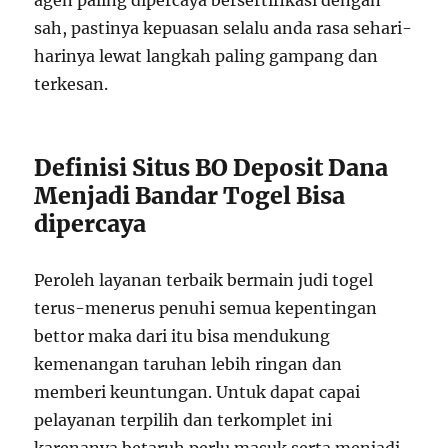
agen paling dipercaya bersertifikasi dengan
sah, pastinya kepuasan selalu anda rasa sehari-
harinya lewat langkah paling gampang dan
terkesan.
Definisi Situs BO Deposit Dana
Menjadi Bandar Togel Bisa
dipercaya
Peroleh layanan terbaik bermain judi togel
terus-menerus penuhi semua kepentingan
bettor maka dari itu bisa mendukung
kemenangan taruhan lebih ringan dan
memberi keuntungan. Untuk dapat capai
pelayanan terpilih dan terkomplet ini