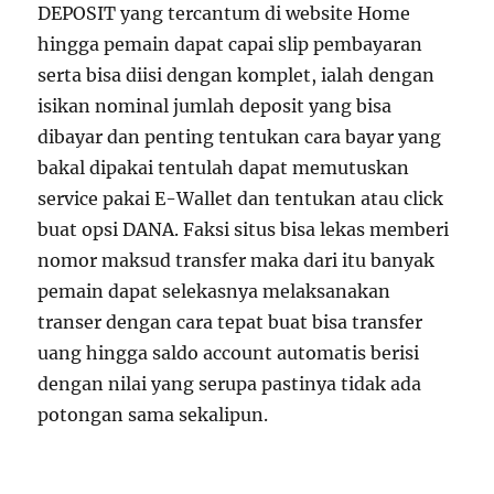
DEPOSIT yang tercantum di website Home
hingga pemain dapat capai slip pembayaran
serta bisa diisi dengan komplet, ialah dengan
isikan nominal jumlah deposit yang bisa
dibayar dan penting tentukan cara bayar yang
bakal dipakai tentulah dapat memutuskan
service pakai E-Wallet dan tentukan atau click
buat opsi DANA. Faksi situs bisa lekas memberi
nomor maksud transfer maka dari itu banyak
pemain dapat selekasnya melaksanakan
transer dengan cara tepat buat bisa transfer
uang hingga saldo account automatis berisi
dengan nilai yang serupa pastinya tidak ada
potongan sama sekalipun.