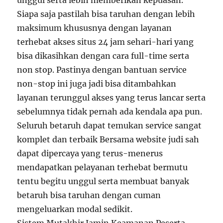
unggul serta lebih memberikan kepuasan.
Siapa saja pastilah bisa taruhan dengan lebih
maksimum khususnya dengan layanan
terhebat akses situs 24 jam sehari-hari yang
bisa dikasihkan dengan cara full-time serta
non stop. Pastinya dengan bantuan service
non-stop ini juga jadi bisa ditambahkan
layanan terunggul akses yang terus lancar serta
sebelumnya tidak pernah ada kendala apa pun.
Seluruh betaruh dapat temukan service sangat
komplet dan terbaik Bersama website judi sah
dapat dipercaya yang terus-menerus
mendapatkan pelayanan terhebat bermutu
tentu begitu unggul serta membuat banyak
betaruh bisa taruhan dengan cuman
mengeluarkan modal sedikit.