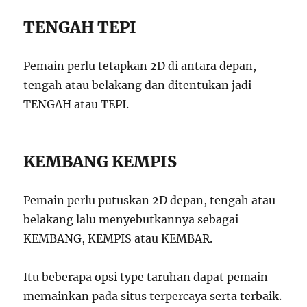
TENGAH TEPI
Pemain perlu tetapkan 2D di antara depan,
tengah atau belakang dan ditentukan jadi
TENGAH atau TEPI.
KEMBANG KEMPIS
Pemain perlu putuskan 2D depan, tengah atau
belakang lalu menyebutkannya sebagai
KEMBANG, KEMPIS atau KEMBAR.
Itu beberapa opsi type taruhan dapat pemain
memainkan pada situs terpercaya serta terbaik.