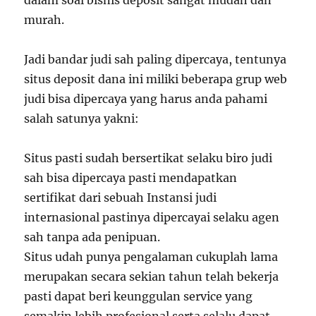
dalam soal bisnis deposit sangat mudah dan
murah.
Jadi bandar judi sah paling dipercaya, tentunya
situs deposit dana ini miliki beberapa grup web
judi bisa dipercaya yang harus anda pahami
salah satunya yakni:
Situs pasti sudah bersertikat selaku biro judi
sah bisa dipercaya pasti mendapatkan
sertifikat dari sebuah Instansi judi
internasional pastinya dipercayai selaku agen
sah tanpa ada penipuan.
Situs udah punya pengalaman cukuplah lama
merupakan secara sekian tahun telah bekerja
pasti dapat beri keunggulan service yang