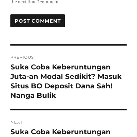
the next time I comment.
Post
PREVIOUS
navigation
Suka Coba Keberuntungan
Previous
post:
Juta-an Modal Sedikit? Masuk
Situs BO Deposit Dana Sah!
Nanga Bulik
NEXT
Suka Coba Keberuntungan
Next