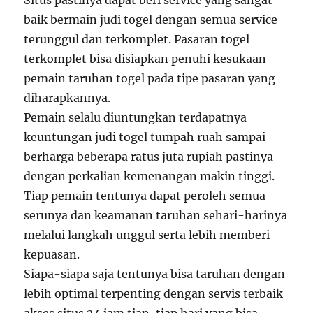
Situs pastinya dapat beri service yang sangat
baik bermain judi togel dengan semua service
terunggul dan terkomplet. Pasaran togel
terkomplet bisa disiapkan penuhi kesukaan
pemain taruhan togel pada tipe pasaran yang
diharapkannya.
Pemain selalu diuntungkan terdapatnya
keuntungan judi togel tumpah ruah sampai
berharga beberapa ratus juta rupiah pastinya
dengan perkalian kemenangan makin tinggi.
Tiap pemain tentunya dapat peroleh semua
serunya dan keamanan taruhan sehari-harinya
melalui langkah unggul serta lebih memberi
kepuasan.
Siapa-siapa saja tentunya bisa taruhan dengan
lebih optimal terpenting dengan servis terbaik