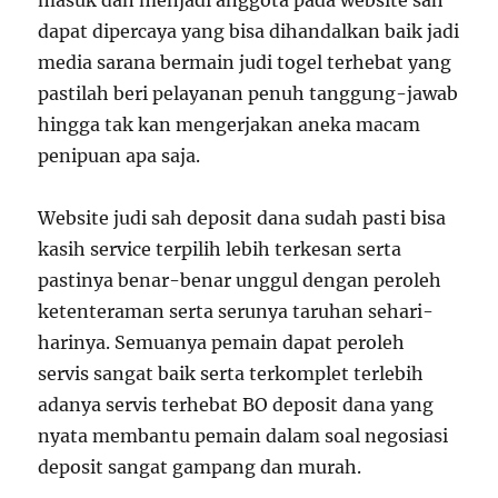
masuk dan menjadi anggota pada website sah
dapat dipercaya yang bisa dihandalkan baik jadi
media sarana bermain judi togel terhebat yang
pastilah beri pelayanan penuh tanggung-jawab
hingga tak kan mengerjakan aneka macam
penipuan apa saja.
Website judi sah deposit dana sudah pasti bisa
kasih service terpilih lebih terkesan serta
pastinya benar-benar unggul dengan peroleh
ketenteraman serta serunya taruhan sehari-
harinya. Semuanya pemain dapat peroleh
servis sangat baik serta terkomplet terlebih
adanya servis terhebat BO deposit dana yang
nyata membantu pemain dalam soal negosiasi
deposit sangat gampang dan murah.