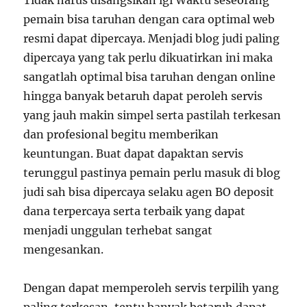
Tidak harus disangsikan lgi Waktu seseorang
pemain bisa taruhan dengan cara optimal web
resmi dapat dipercaya. Menjadi blog judi paling
dipercaya yang tak perlu dikuatirkan ini maka
sangatlah optimal bisa taruhan dengan online
hingga banyak betaruh dapat peroleh servis
yang jauh makin simpel serta pastilah terkesan
dan profesional begitu memberikan
keuntungan. Buat dapat dapaktan servis
terunggul pastinya pemain perlu masuk di blog
judi sah bisa dipercaya selaku agen BO deposit
dana terpercaya serta terbaik yang dapat
menjadi unggulan terhebat sangat
mengesankan.
Dengan dapat memperoleh servis terpilih yang