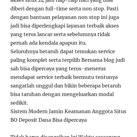
akses situs 24 jam tiap-tiap hari yang bisa
diberi dengan full-time serta non stop. Pasti
dengan bantuan pelayanan non stop ini juga
jadi bisa diperlengkapi layanan terbaik akses
yang terus lancar serta sebelumnya tidak
pernah ada kendala apapun itu.
Seluruhnya betaruh dapat temukan service
paling komplet serta terpilih Bersama blog judi
sah bisa dipercaya yang terus-menerus
mendapat service terbaik bermutu tentunya
sangatlah unggul dan bikin beberapa betaruh
bisa taruhan dengan mengeluarkan modal
sedikit.
Sistem Modern Jamin Keamanan Anggota Situs
BO Deposit Dana Bisa dipercaya