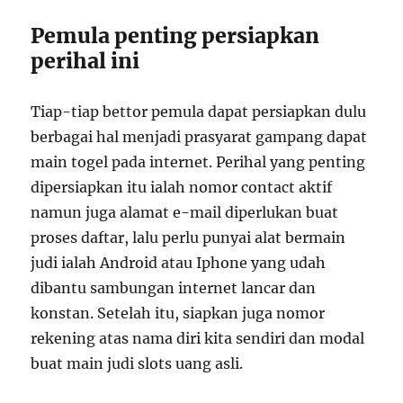
Pemula penting persiapkan
perihal ini
Tiap-tiap bettor pemula dapat persiapkan dulu
berbagai hal menjadi prasyarat gampang dapat
main togel pada internet. Perihal yang penting
dipersiapkan itu ialah nomor contact aktif
namun juga alamat e-mail diperlukan buat
proses daftar, lalu perlu punyai alat bermain
judi ialah Android atau Iphone yang udah
dibantu sambungan internet lancar dan
konstan. Setelah itu, siapkan juga nomor
rekening atas nama diri kita sendiri dan modal
buat main judi slots uang asli.