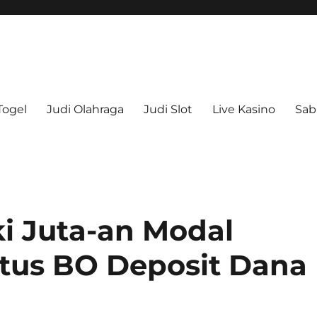
Togel
Judi Olahraga
Judi Slot
Live Kasino
Sab
ki Juta-an Modal
itus BO Deposit Dana