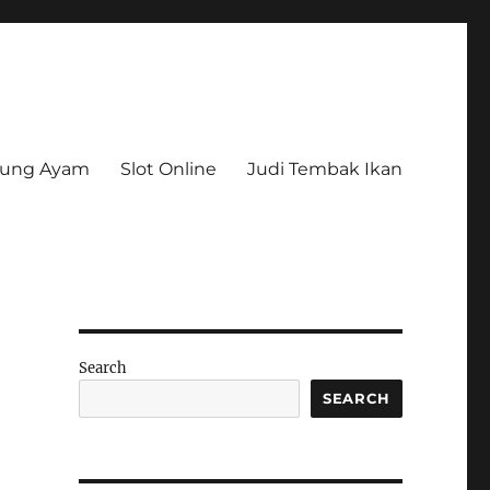
ung Ayam
Slot Online
Judi Tembak Ikan
Search
SEARCH