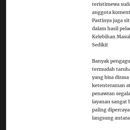
teristimewa su
anggota komenta
Pastinya juga si
dalam hasil pel
Kelebihan Masuk
Sedikit
Banyak pengagum
termudah taruha
yang bisa diras
ketenteraman at
penawran segala
layanan sangat b
paling dipercaya
langsung antara