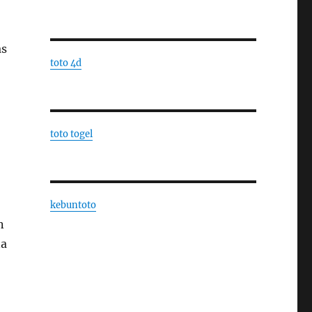
as
toto 4d
toto togel
kebuntoto
n
na