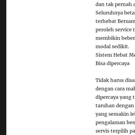
dan tak pernah a
Seluruhnya beta
terhebat Bersam
peroleh service
membikin beber
modal sedikit.
Sistem Hebat M
Bisa dipercaya
Tidak harus disa
dengan cara mak
dipercaya yang 
taruhan dengan 
yang semakin le
pengalaman ben
servis terpilih 