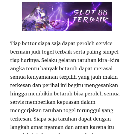
Tiap bettor siapa saja dapat peroleh service
bermain judi togel terbaik serta paling simpel
tiap harinya. Selaku gelaran taruhan kira-kira
angka tentu banyak betaruh dapat merasai
semua kenyamanan terpilih yang jauh makin
terkesan dan perihal ini begitu mengesankan
hingga membikin betaruh bisa peroleh semua
servis memberikan kepuasan dalam
mengerjakan taruhan togel terunggul yang
terkesan. Siapa saja taruhan dapat dengan
langkah amat nyaman dan aman karena itu