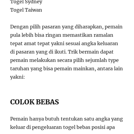
Togel Sydney
Togel Taiwan
Dengan pilih pasaran yang diharapkan, pemain
pula lebih bisa ringan memastikan ramalan
tepat amat tepat yakni sesuai angka keluaran
di pasaran yang di ikuti. Trik bermain dapat
pemain melakukan secara pilih sejumlah type
taruhan yang bisa pemain mainkan, antara lain
yakni:
COLOK BEBAS
Pemain hanya butuh tentukan satu angka yang
keluar di pengeluaran togel bebas posisi apa