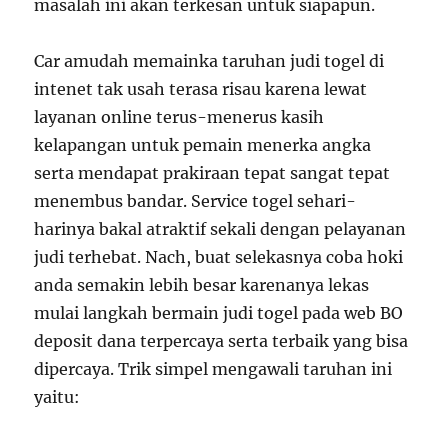
masalah ini akan terkesan untuk siapapun.
Car amudah memainka taruhan judi togel di
intenet tak usah terasa risau karena lewat
layanan online terus-menerus kasih
kelapangan untuk pemain menerka angka
serta mendapat prakiraan tepat sangat tepat
menembus bandar. Service togel sehari-
harinya bakal atraktif sekali dengan pelayanan
judi terhebat. Nach, buat selekasnya coba hoki
anda semakin lebih besar karenanya lekas
mulai langkah bermain judi togel pada web BO
deposit dana terpercaya serta terbaik yang bisa
dipercaya. Trik simpel mengawali taruhan ini
yaitu: