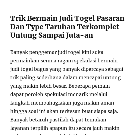
Trik Bermain Judi Togel Pasaran
Dan Type Taruhan Terkomplet
Untung Sampai Juta-an
Banyak penggemar judi togel kini suka
permainkan semua ragam spekulasi bermain
judi togel bagus yang banyak dipercaya sebagai
trik paling sederhana dalam mencapai untung
yang makin lebih besar. Beberapa pemain
dapat peroleh spekulasi menarik melalui
langkah membahagiakan juga makin aman
hingga soal ini akan terkesan buat siapa saja.
Banyak betaruh pastilah dapat temukan
layanan terpilih apapun itu secara jauh makin