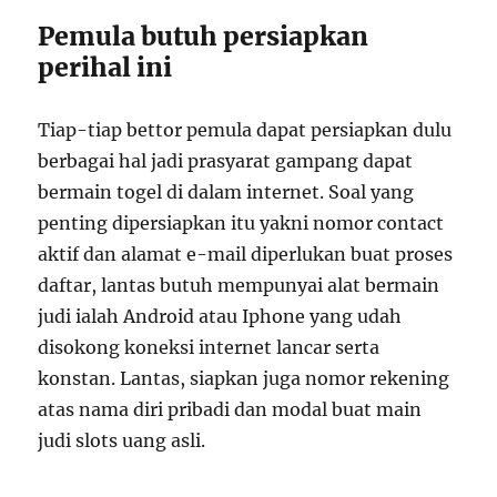
Pemula butuh persiapkan
perihal ini
Tiap-tiap bettor pemula dapat persiapkan dulu
berbagai hal jadi prasyarat gampang dapat
bermain togel di dalam internet. Soal yang
penting dipersiapkan itu yakni nomor contact
aktif dan alamat e-mail diperlukan buat proses
daftar, lantas butuh mempunyai alat bermain
judi ialah Android atau Iphone yang udah
disokong koneksi internet lancar serta
konstan. Lantas, siapkan juga nomor rekening
atas nama diri pribadi dan modal buat main
judi slots uang asli.