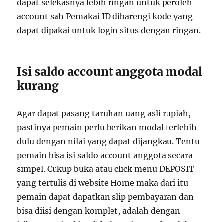
dapat selekasnya lebih ringan untuk peroleh
account sah Pemakai ID dibarengi kode yang
dapat dipakai untuk login situs dengan ringan.
Isi saldo account anggota modal
kurang
Agar dapat pasang taruhan uang asli rupiah,
pastinya pemain perlu berikan modal terlebih
dulu dengan nilai yang dapat dijangkau. Tentu
pemain bisa isi saldo account anggota secara
simpel. Cukup buka atau click menu DEPOSIT
yang tertulis di website Home maka dari itu
pemain dapat dapatkan slip pembayaran dan
bisa diisi dengan komplet, adalah dengan