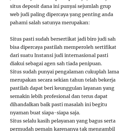
situs deposit dana ini punyai sejumlah grup
web judi paling dipercaya yang penting anda
pahami salah satunya merupakan:
Situs pasti sudah bersertikat jadi biro judi sah
bisa dipercaya pastilah memperoleh sertifikat
dari suatu Instansi judi internasional pasti
diakui sebagai agen sah tiada penipuan.
Situs sudah punyai pengalaman cukuplah lama
merupakan secara sekian tahun telah bekerja
pastilah dapat beri keunggulan layanan yang
semakin lebih profesional dan terus dapat
dihandalkan baik pasti masalah ini begitu
nyaman buat siapa-siapa saja.
Situs selalu kasih pelayanan yang bagus serta
permudah pemain karenanya tak mengambil