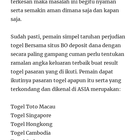
terkesan maka masalah ini begitu nyaman
serta semakin aman dimana saja dan kapan
saja.
Sudah pasti, pemain simpel taruhan perjudian
togel Bersama situs BO deposit dana dengan
secara paling gampang cuman perlu tentukan
ramalan angka keluaran terbaik buat result
togel pasaran yang di ikuti. Pemain dapat
ikutinya pasaran togel apapun itu serta yang
terkondang dan dikenal di ASIA merupakan:
Togel Toto Macau
Togel Singapore
Togel Hongkong
Togel Cambodia