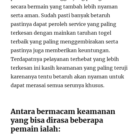
secara bermain yang tambah lebih nyaman
serta aman. Sudah pasti banyak betaruh
pastinya dapat peroleh service yang paling
terkesan dengan mainkan taruhan togel
terbaik yang paling menggembirakan serta
pastinya juga memberikan keuntungan.
Terdapatnya pelayanan terhebat yang lebih
terkesan ini kasih keamanan yang paling teruji
karenanya tentu betaruh akan nyaman untuk
dapat merasai semua serunya khusus.
Antara bermacam keamanan
yang bisa dirasa beberapa
pemain ialah: