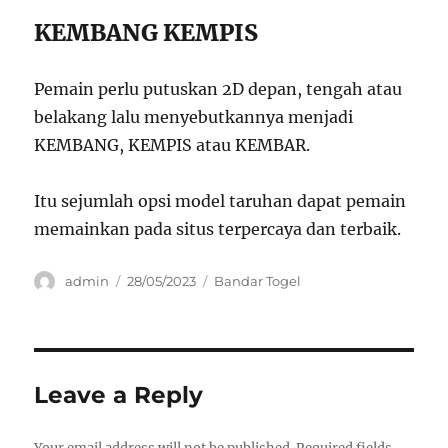
KEMBANG KEMPIS
Pemain perlu putuskan 2D depan, tengah atau
belakang lalu menyebutkannya menjadi
KEMBANG, KEMPIS atau KEMBAR.
Itu sejumlah opsi model taruhan dapat pemain
memainkan pada situs terpercaya dan terbaik.
Author
Posted
Categories
admin
28/05/2023
Bandar Togel
on
Leave a Reply