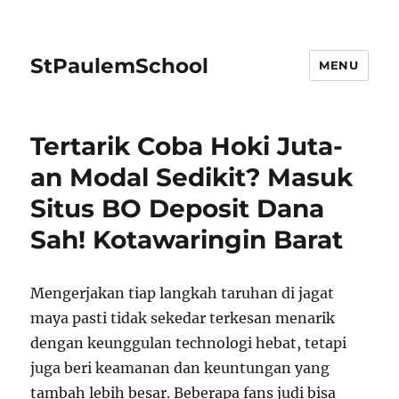
StPaulemSchool
MENU
Tertarik Coba Hoki Juta-
an Modal Sedikit? Masuk
Situs BO Deposit Dana
Sah! Kotawaringin Barat
Mengerjakan tiap langkah taruhan di jagat
maya pasti tidak sekedar terkesan menarik
dengan keunggulan technologi hebat, tetapi
juga beri keamanan dan keuntungan yang
tambah lebih besar. Beberapa fans judi bisa