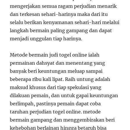
mengerjakan semua ragam perjudian menarik
dan terkesan sehari-harinya maka dari itu
selalu berikan kenyamanan sehari-hari melalui
langkah bermain paling gampang dan dapat
menjadi unggulan tiap harinya.
Metode bermain judi togel online ialah
permainan dahsyat dan menentang yang
banyak beri keuntungan meluap sampai
beberapa ribu kali lipat. Raih untung adalah
maksud khusus dari tiap spekulasi yang
dilakuan pemain, dan untuk gapai keuntungan
berlimpah, pastinya pemain dapat coba
taruhan perjudian togel online. metode
bermain gampang dan menggembirakan beri
kehebohan berlainan hingga betaruh bisa