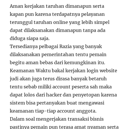
Aman kerjakan taruhan dimanapun serta
kapan pun karena terdapatnya pelayanan
terunggul taruhan online yang lebih simpel
dapat dilaksanakan dimanapun tanpa ada
diduga siapa saja.
Tersedianya pelbagai Razia yang banyak
dilaksanakan pemerintahan tentu pemain
begitu aman bebas dari kemungkinan itu.
Keamanan Waktu bakal kerjakan login website
judi akan juga terus dirasa banyak betaruh
tentu sebab miliki account peserta sah maka
dapat lolos dari hacker dan penyetopan karena
sistem bisa pertanyakan buat mengawasi
keamanan tiap-tiap account anggota.
Dalam soal mengerjakan transaksi bisnis
pastinya pemain pun terasa amat nyaman serta