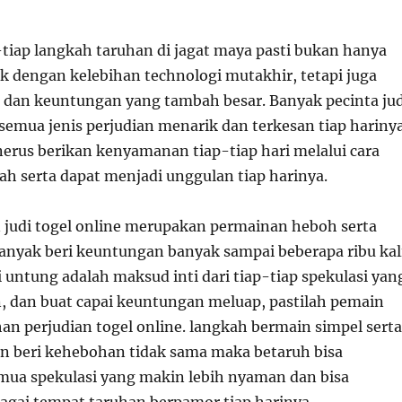
tiap langkah taruhan di jagat maya pasti bukan hanya
k dengan kelebihan technologi mutakhir, tetapi juga
dan keuntungan yang tambah besar. Banyak pecinta jud
semua jenis perjudian menarik dan terkesan tiap hariny
rus berikan kenyamanan tiap-tiap hari melalui cara
h serta dapat menjadi unggulan tiap harinya.
judi togel online merupakan permainan heboh serta
nyak beri keuntungan banyak sampai beberapa ribu kal
 untung adalah maksud inti dari tiap-tiap spekulasi yan
, dan buat capai keuntungan meluap, pastilah pemain
an perjudian togel online. langkah bermain simpel serta
 beri kehebohan tidak sama maka betaruh bisa
ua spekulasi yang makin lebih nyaman dan bisa