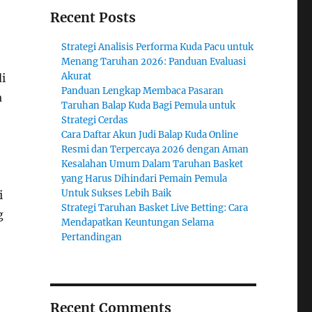
Recent Posts
Strategi Analisis Performa Kuda Pacu untuk
Menang Taruhan 2026: Panduan Evaluasi
Akurat
i
Panduan Lengkap Membaca Pasaran
a
Taruhan Balap Kuda Bagi Pemula untuk
Strategi Cerdas
Cara Daftar Akun Judi Balap Kuda Online
Resmi dan Terpercaya 2026 dengan Aman
Kesalahan Umum Dalam Taruhan Basket
yang Harus Dihindari Pemain Pemula
Untuk Sukses Lebih Baik
i
Strategi Taruhan Basket Live Betting: Cara
g
Mendapatkan Keuntungan Selama
Pertandingan
Recent Comments