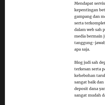
Mendapat servis 
kepentingan be
gampang dan mem
serta terkomplet
dalam web sah p
media bermain ju
tanggung-jawab
apa saja.
Blog judi sah de
terkesan serta 
kehebohan taruh
sangat baik dan
deposit dana ya
sangat mudah d