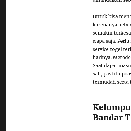
dihandalkan seb
Untuk bisa meng
karenanya beber
semakin terkesa
siapa saja. Per
service togel t
harinya. Metode
Saat dapat masu
sah, pasti kepua
termudah serta 
Kelompok
Bandar T