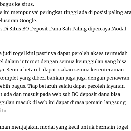
bagus ke situs.
te ini mempunyai peringkat tinggi ada di posisi paling at
elusuran Google.
 Di Situs BO Deposit Dana Sah Paling dipercaya Modal
 judi togel kini pastinya dapat peroleh akses termudah
gel dalam internet dengan semua keunggulan yang bisa
ya. Semua betaruh dapat rsakan semua ketenteraman
rkomplet yang diberi bahkan juga juga dengan penawran
lebih bagus. Tiap betaruh selalu dapat peroleh layanan
at ada dan masuk pada web sah BO deposit dana bisa
ggulan masuk di web ini dapat dirasa pemain langsung
itu:
cuman menjajakan modal yang kecil untuk bermain togel