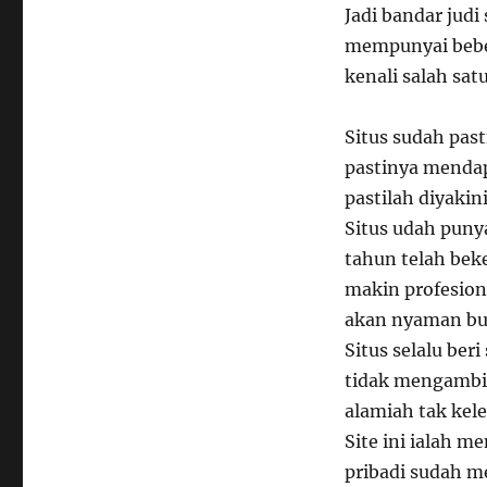
Jadi bandar judi
mempunyai beber
kenali salah sat
Situs sudah past
pastinya mendapa
pastilah diyakin
Situs udah pun
tahun telah beke
makin profesiona
akan nyaman bua
Situs selalu be
tidak mengambil
alamiah tak kel
Site ini ialah 
pribadi sudah m