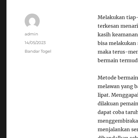
Melakukan tiap-
terkesan menari
Author
admin
kasih keamanan 
Posted
14/05/2023
bisa melakukan 
on
Categories
Bandar Togel
maka terus-mene
bermain termuda
Metode bermain 
melawan yang ba
lipat. Menggapai
dilakuan pemain
dapat coba taruh
menggembirakan
menjalankan sem