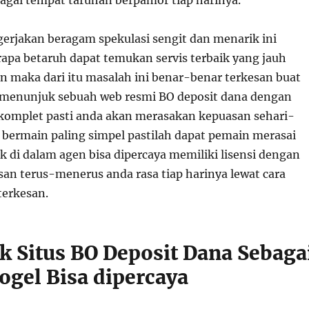
agai tempat taruhan berpamor tiap harinya.
erjakan beragam spekulasi sengit dan menarik ini
apa betaruh dapat temukan servis terbaik yang jauh
n maka dari itu masalah ini benar-benar terkesan buat
lu menunjuk sebuah web resmi BO deposit dana dengan
erkomplet pasti anda akan merasakan kepuasan sehari-
 bermain paling simpel pastilah dapat pemain merasai
k di dalam agen bisa dipercaya memiliki lisensi dengan
san terus-menerus anda rasa tiap harinya lewat cara
terkesan.
 Situs BO Deposit Dana Sebaga
ogel Bisa dipercaya