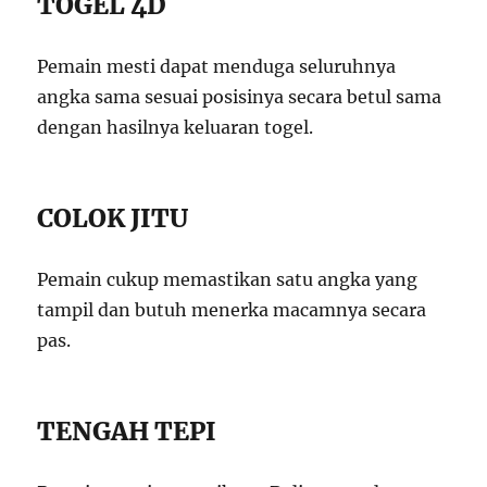
TOGEL 4D
Pemain mesti dapat menduga seluruhnya
angka sama sesuai posisinya secara betul sama
dengan hasilnya keluaran togel.
COLOK JITU
Pemain cukup memastikan satu angka yang
tampil dan butuh menerka macamnya secara
pas.
TENGAH TEPI