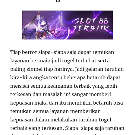
Tiap bettor siapa-siapa saja dapat temukan
layanan bermain judi togel terhebat serta
paling simpel tiap harinya. Jadi gelaran taruhan
kira-kira angka tentu beberapa betaruh dapat
merasai semua keamanan terbaik yang lebih
terkesan dan masalah ini sangat memberi
kepuasan maka dari itu membikin betaruh bisa
temukan semua layanan memberikan
kepuasan dalam melakukan taruhan togel
terbaik yang terkesan. Siapa-siapa saja taruhan