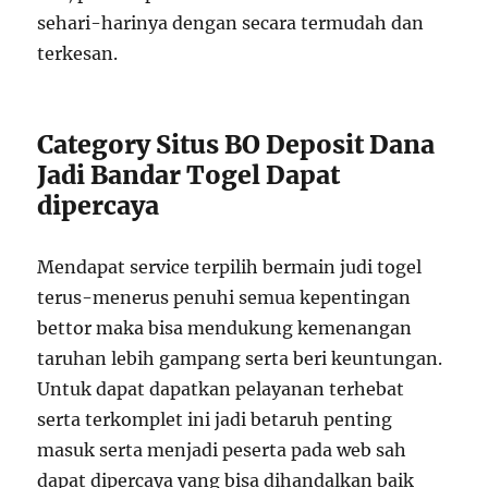
sehari-harinya dengan secara termudah dan
terkesan.
Category Situs BO Deposit Dana
Jadi Bandar Togel Dapat
dipercaya
Mendapat service terpilih bermain judi togel
terus-menerus penuhi semua kepentingan
bettor maka bisa mendukung kemenangan
taruhan lebih gampang serta beri keuntungan.
Untuk dapat dapatkan pelayanan terhebat
serta terkomplet ini jadi betaruh penting
masuk serta menjadi peserta pada web sah
dapat dipercaya yang bisa dihandalkan baik