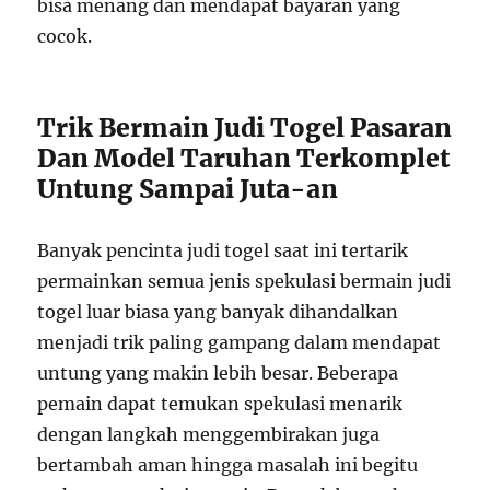
bisa menang dan mendapat bayaran yang
cocok.
Trik Bermain Judi Togel Pasaran
Dan Model Taruhan Terkomplet
Untung Sampai Juta-an
Banyak pencinta judi togel saat ini tertarik
permainkan semua jenis spekulasi bermain judi
togel luar biasa yang banyak dihandalkan
menjadi trik paling gampang dalam mendapat
untung yang makin lebih besar. Beberapa
pemain dapat temukan spekulasi menarik
dengan langkah menggembirakan juga
bertambah aman hingga masalah ini begitu