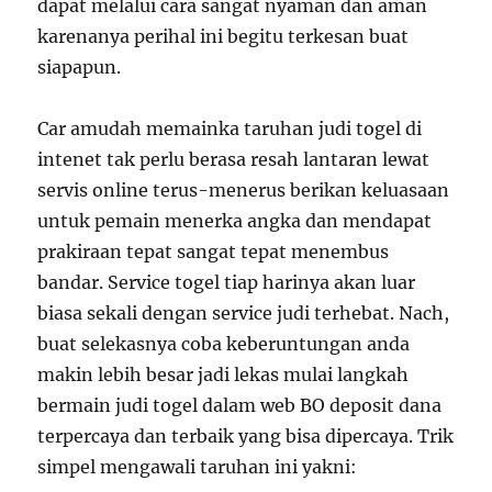
dapat melalui cara sangat nyaman dan aman
karenanya perihal ini begitu terkesan buat
siapapun.
Car amudah memainka taruhan judi togel di
intenet tak perlu berasa resah lantaran lewat
servis online terus-menerus berikan keluasaan
untuk pemain menerka angka dan mendapat
prakiraan tepat sangat tepat menembus
bandar. Service togel tiap harinya akan luar
biasa sekali dengan service judi terhebat. Nach,
buat selekasnya coba keberuntungan anda
makin lebih besar jadi lekas mulai langkah
bermain judi togel dalam web BO deposit dana
terpercaya dan terbaik yang bisa dipercaya. Trik
simpel mengawali taruhan ini yakni: