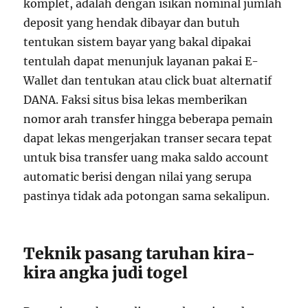
komplet, adalah dengan isikan nominal jumlah
deposit yang hendak dibayar dan butuh
tentukan sistem bayar yang bakal dipakai
tentulah dapat menunjuk layanan pakai E-
Wallet dan tentukan atau click buat alternatif
DANA. Faksi situs bisa lekas memberikan
nomor arah transfer hingga beberapa pemain
dapat lekas mengerjakan transer secara tepat
untuk bisa transfer uang maka saldo account
automatic berisi dengan nilai yang serupa
pastinya tidak ada potongan sama sekalipun.
Teknik pasang taruhan kira-
kira angka judi togel