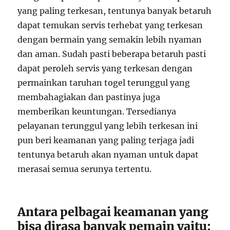
yang paling terkesan, tentunya banyak betaruh
dapat temukan servis terhebat yang terkesan
dengan bermain yang semakin lebih nyaman
dan aman. Sudah pasti beberapa betaruh pasti
dapat peroleh servis yang terkesan dengan
permainkan taruhan togel terunggul yang
membahagiakan dan pastinya juga
memberikan keuntungan. Tersedianya
pelayanan terunggul yang lebih terkesan ini
pun beri keamanan yang paling terjaga jadi
tentunya betaruh akan nyaman untuk dapat
merasai semua serunya tertentu.
Antara pelbagai keamanan yang
bisa dirasa banyak pemain yaitu: