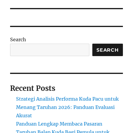
Search
SEARCH
Recent Posts
Strategi Analisis Performa Kuda Pacu untuk
Menang Taruhan 2026: Panduan Evaluasi
Akurat
Panduan Lengkap Membaca Pasaran
Taruhan Balap Kuda Bagi Pemula untuk