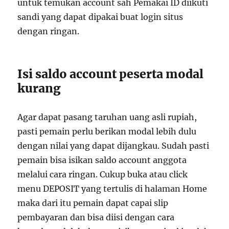
untuk temukan account sah Pemakai ID diikuti
sandi yang dapat dipakai buat login situs
dengan ringan.
Isi saldo account peserta modal
kurang
Agar dapat pasang taruhan uang asli rupiah,
pasti pemain perlu berikan modal lebih dulu
dengan nilai yang dapat dijangkau. Sudah pasti
pemain bisa isikan saldo account anggota
melalui cara ringan. Cukup buka atau click
menu DEPOSIT yang tertulis di halaman Home
maka dari itu pemain dapat capai slip
pembayaran dan bisa diisi dengan cara