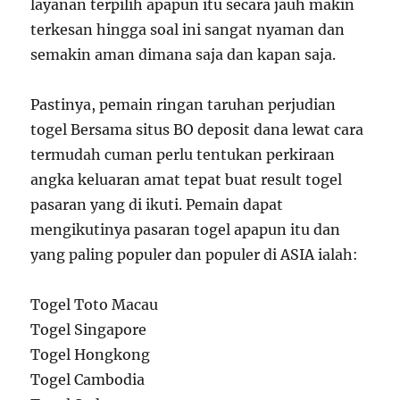
layanan terpilih apapun itu secara jauh makin
terkesan hingga soal ini sangat nyaman dan
semakin aman dimana saja dan kapan saja.
Pastinya, pemain ringan taruhan perjudian
togel Bersama situs BO deposit dana lewat cara
termudah cuman perlu tentukan perkiraan
angka keluaran amat tepat buat result togel
pasaran yang di ikuti. Pemain dapat
mengikutinya pasaran togel apapun itu dan
yang paling populer dan populer di ASIA ialah:
Togel Toto Macau
Togel Singapore
Togel Hongkong
Togel Cambodia