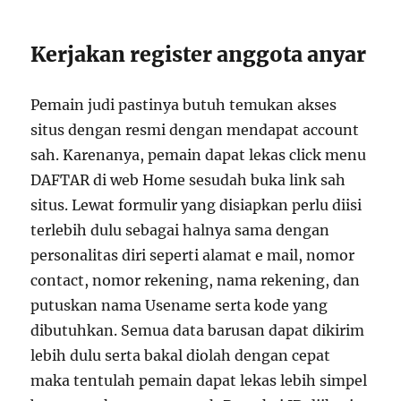
Kerjakan register anggota anyar
Pemain judi pastinya butuh temukan akses
situs dengan resmi dengan mendapat account
sah. Karenanya, pemain dapat lekas click menu
DAFTAR di web Home sesudah buka link sah
situs. Lewat formulir yang disiapkan perlu diisi
terlebih dulu sebagai halnya sama dengan
personalitas diri seperti alamat e mail, nomor
contact, nomor rekening, nama rekening, dan
putuskan nama Usename serta kode yang
dibutuhkan. Semua data barusan dapat dikirim
lebih dulu serta bakal diolah dengan cepat
maka tentulah pemain dapat lekas lebih simpel