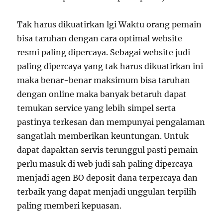
Tak harus dikuatirkan lgi Waktu orang pemain
bisa taruhan dengan cara optimal website
resmi paling dipercaya. Sebagai website judi
paling dipercaya yang tak harus dikuatirkan ini
maka benar-benar maksimum bisa taruhan
dengan online maka banyak betaruh dapat
temukan service yang lebih simpel serta
pastinya terkesan dan mempunyai pengalaman
sangatlah memberikan keuntungan. Untuk
dapat dapaktan servis terunggul pasti pemain
perlu masuk di web judi sah paling dipercaya
menjadi agen BO deposit dana terpercaya dan
terbaik yang dapat menjadi unggulan terpilih
paling memberi kepuasan.