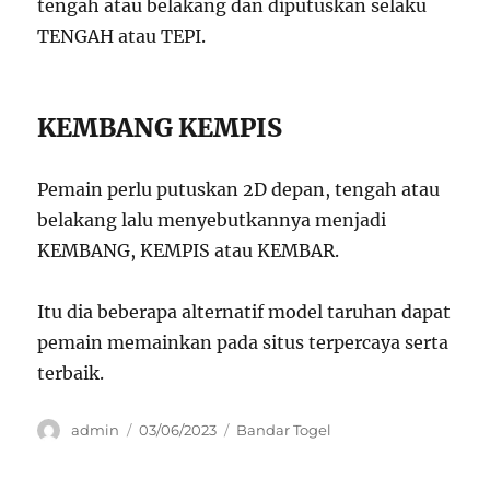
tengah atau belakang dan diputuskan selaku
TENGAH atau TEPI.
KEMBANG KEMPIS
Pemain perlu putuskan 2D depan, tengah atau
belakang lalu menyebutkannya menjadi
KEMBANG, KEMPIS atau KEMBAR.
Itu dia beberapa alternatif model taruhan dapat
pemain memainkan pada situs terpercaya serta
terbaik.
Author
Posted
Categories
admin
03/06/2023
Bandar Togel
on