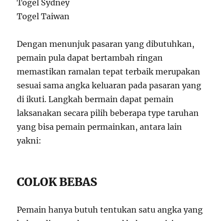
Togel Sydney
Togel Taiwan
Dengan menunjuk pasaran yang dibutuhkan,
pemain pula dapat bertambah ringan
memastikan ramalan tepat terbaik merupakan
sesuai sama angka keluaran pada pasaran yang
di ikuti. Langkah bermain dapat pemain
laksanakan secara pilih beberapa type taruhan
yang bisa pemain permainkan, antara lain
yakni:
COLOK BEBAS
Pemain hanya butuh tentukan satu angka yang