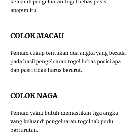
keluar di pengeluaran togel bebas posisi
apapun itu.
COLOK MACAU
Pemain cukup tentukan dua angka yang berada
pada hasil pengeluaran togel bebas posisi apa
dan pasti tidak harus berurut.
COLOK NAGA
Pemain yakni butuh memastikan tiga angka
yang keluar di pengeluaran togel tak perlu
berturutan.