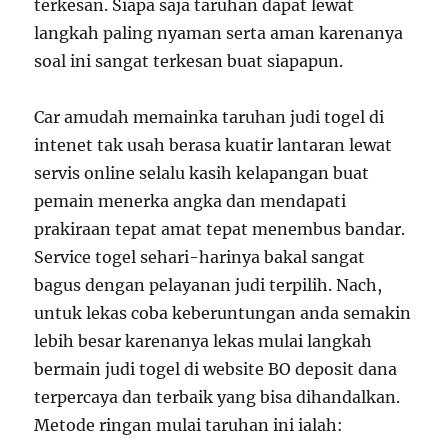
terkesan. Siapa saja taruhan dapat lewat
langkah paling nyaman serta aman karenanya
soal ini sangat terkesan buat siapapun.
Car amudah memainka taruhan judi togel di
intenet tak usah berasa kuatir lantaran lewat
servis online selalu kasih kelapangan buat
pemain menerka angka dan mendapati
prakiraan tepat amat tepat menembus bandar.
Service togel sehari-harinya bakal sangat
bagus dengan pelayanan judi terpilih. Nach,
untuk lekas coba keberuntungan anda semakin
lebih besar karenanya lekas mulai langkah
bermain judi togel di website BO deposit dana
terpercaya dan terbaik yang bisa dihandalkan.
Metode ringan mulai taruhan ini ialah: