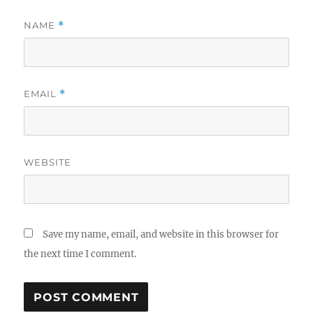
NAME
*
EMAIL
*
WEBSITE
Save my name, email, and website in this browser for
the next time I comment.