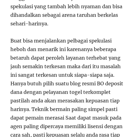
spekulasi yang tambah lebih nyaman dan bisa
dihandalkan sebagai arena taruhan berkelas
sehari-harinya.
Buat bisa menjalankan pelbagai spekulasi
heboh dan menarik ini karenanya beberapa
betaruh dapat peroleh layanan terhebat yang
jauh semakin terkesan maka dari itu masalah
ini sangat terkesan untuk siapa-siapa saja.
Hanya butuh pilih suatu blog resmi BO deposit
dana dengan pelayanan togel terkomplet
pastilah anda akan merasakan kepuasan tiap
harinya. Teknik bermain paling simpel pasti
dapat pemain merasai Saat dapat masuk pada
agen paling dipercaya memiliki lisensi dengan
cara sah, pasti kepuasan selalu anda rasa tiap