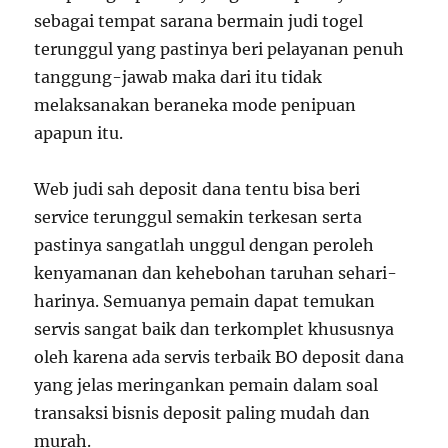
sebagai tempat sarana bermain judi togel
terunggul yang pastinya beri pelayanan penuh
tanggung-jawab maka dari itu tidak
melaksanakan beraneka mode penipuan
apapun itu.
Web judi sah deposit dana tentu bisa beri
service terunggul semakin terkesan serta
pastinya sangatlah unggul dengan peroleh
kenyamanan dan kehebohan taruhan sehari-
harinya. Semuanya pemain dapat temukan
servis sangat baik dan terkomplet khususnya
oleh karena ada servis terbaik BO deposit dana
yang jelas meringankan pemain dalam soal
transaksi bisnis deposit paling mudah dan
murah.