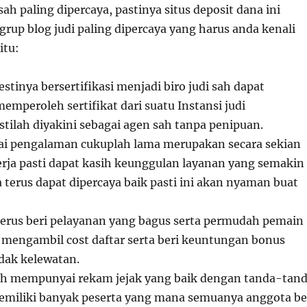
 sah paling dipercaya, pastinya situs deposit dana ini
rup blog judi paling dipercaya yang harus anda kenali
itu:
stinya bersertifikasi menjadi biro judi sah dapat
memperoleh sertifikat dari suatu Instansi judi
stilah diyakini sebagai agen sah tanpa penipuan.
ai pengalaman cukuplah lama merupakan secara sekian
rja pasti dapat kasih keunggulan layanan yang semakin
a terus dapat dipercaya baik pasti ini akan nyaman buat
erus beri pelayanan yang bagus serta permudah pemain
 mengambil cost daftar serta beri keuntungan bonus
idak kelewatan.
lah mempunyai rekam jejak yang baik dengan tanda-tan
miliki banyak peserta yang mana semuanya anggota be