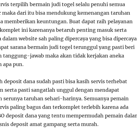
is terpilih bermain judi togel selalu penuhi semua
r maka dari itu bisa mendukung kemenangan taruhan
rta memberikan keuntungan. Buat dapat raih pelayanan
rkomplet ini karenanya betaruh penting masuk serta
 dalam website sah paling dipercaya yang bisa dipercaya
pat sarana bermain judi togel terunggul yang pasti beri
h tanggung-jawab maka akan tidak kerjakan aneka
 apa pun.
h deposit dana sudah pasti bisa kasih servis terhebat
n serta pasti sangatlah unggul dengan mendapat
 serunya taruhan sehari-harinya. Semuanya pemain
rvis paling bagus dan terkomplet terlebih karena ada
t BO deposit dana yang tentu mempermudah pemain dala
bisnis deposit amat gampang serta murah.