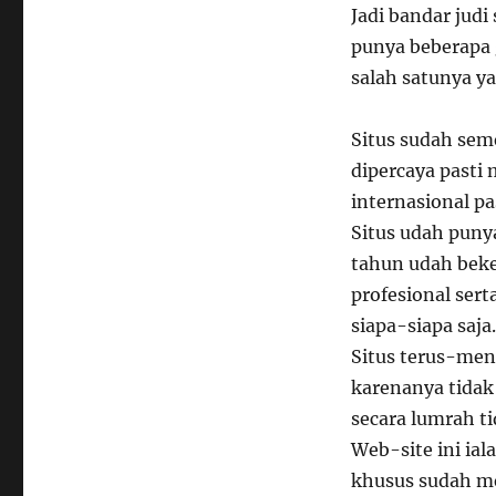
Jadi bandar judi
punya beberapa g
salah satunya ya
Situs sudah seme
dipercaya pasti 
internasional pa
Situs udah puny
tahun udah beke
profesional sert
siapa-siapa saja.
Situs terus-men
karenanya tidak
secara lumrah t
Web-site ini ia
khusus sudah me