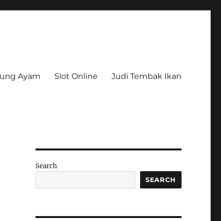
ung Ayam
Slot Online
Judi Tembak Ikan
Search
SEARCH