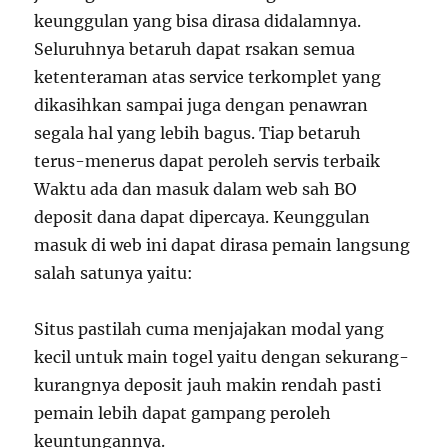
keunggulan yang bisa dirasa didalamnya.
Seluruhnya betaruh dapat rsakan semua
ketenteraman atas service terkomplet yang
dikasihkan sampai juga dengan penawran
segala hal yang lebih bagus. Tiap betaruh
terus-menerus dapat peroleh servis terbaik
Waktu ada dan masuk dalam web sah BO
deposit dana dapat dipercaya. Keunggulan
masuk di web ini dapat dirasa pemain langsung
salah satunya yaitu:
Situs pastilah cuma menjajakan modal yang
kecil untuk main togel yaitu dengan sekurang-
kurangnya deposit jauh makin rendah pasti
pemain lebih dapat gampang peroleh
keuntungannya.