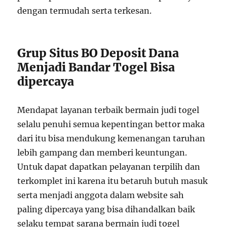
dengan termudah serta terkesan.
Grup Situs BO Deposit Dana
Menjadi Bandar Togel Bisa
dipercaya
Mendapat layanan terbaik bermain judi togel
selalu penuhi semua kepentingan bettor maka
dari itu bisa mendukung kemenangan taruhan
lebih gampang dan memberi keuntungan.
Untuk dapat dapatkan pelayanan terpilih dan
terkomplet ini karena itu betaruh butuh masuk
serta menjadi anggota dalam website sah
paling dipercaya yang bisa dihandalkan baik
selaku tempat sarana bermain judi togel