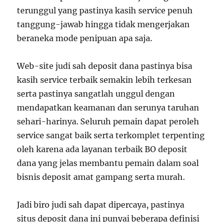
terunggul yang pastinya kasih service penuh
tanggung-jawab hingga tidak mengerjakan
beraneka mode penipuan apa saja.
Web-site judi sah deposit dana pastinya bisa
kasih service terbaik semakin lebih terkesan
serta pastinya sangatlah unggul dengan
mendapatkan keamanan dan serunya taruhan
sehari-harinya. Seluruh pemain dapat peroleh
service sangat baik serta terkomplet terpenting
oleh karena ada layanan terbaik BO deposit
dana yang jelas membantu pemain dalam soal
bisnis deposit amat gampang serta murah.
Jadi biro judi sah dapat dipercaya, pastinya
situs deposit dana ini punyai beberapa definisi