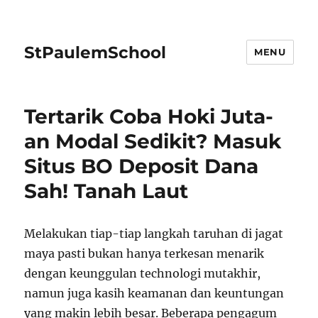
StPaulemSchool
MENU
Tertarik Coba Hoki Juta-
an Modal Sedikit? Masuk
Situs BO Deposit Dana
Sah! Tanah Laut
Melakukan tiap-tiap langkah taruhan di jagat
maya pasti bukan hanya terkesan menarik
dengan keunggulan technologi mutakhir,
namun juga kasih keamanan dan keuntungan
yang makin lebih besar. Beberapa pengagum