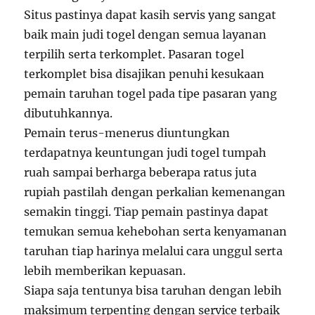
Situs pastinya dapat kasih servis yang sangat
baik main judi togel dengan semua layanan
terpilih serta terkomplet. Pasaran togel
terkomplet bisa disajikan penuhi kesukaan
pemain taruhan togel pada tipe pasaran yang
dibutuhkannya.
Pemain terus-menerus diuntungkan
terdapatnya keuntungan judi togel tumpah
ruah sampai berharga beberapa ratus juta
rupiah pastilah dengan perkalian kemenangan
semakin tinggi. Tiap pemain pastinya dapat
temukan semua kehebohan serta kenyamanan
taruhan tiap harinya melalui cara unggul serta
lebih memberikan kepuasan.
Siapa saja tentunya bisa taruhan dengan lebih
maksimum terpenting dengan service terbaik