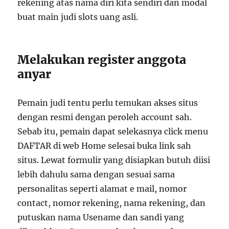
rekening atas nama diri kita sendiri dan modal
buat main judi slots uang asli.
Melakukan register anggota
anyar
Pemain judi tentu perlu temukan akses situs
dengan resmi dengan peroleh account sah.
Sebab itu, pemain dapat selekasnya click menu
DAFTAR di web Home selesai buka link sah
situs. Lewat formulir yang disiapkan butuh diisi
lebih dahulu sama dengan sesuai sama
personalitas seperti alamat e mail, nomor
contact, nomor rekening, nama rekening, dan
putuskan nama Usename dan sandi yang