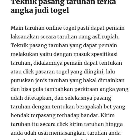
Teknik pasang taruhan terka
angka judi togel
Main taruhan online togel pasti dapat pemain
laksanakan secara taruhan uang asli rupiah.
Teknik pasang taruhan yang dapat pemain
melakukan yaitu dengan masuk spesifikasi
taruhan, didalamnya pemain dapat tentukan
atau click pasaran togel yang diingini, lalu
putuskan jenis taruhan yang bakal dimainkan
dan bisa pula tambahkan perkiraan angka yang
udah ditetapkan, dan selekasnya pasang
taruhan dengan tentukan berapakah bet yang
hendak terpasang terhadap bandar. Kirim
taruhan itu secara click kirim taruhan hingga
anda udah usai memasangkan taruhan anda