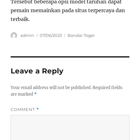
Tersebut beberapa opsi model taruhan dapat
pemain memainkan pada situs terpercaya dan
terbaik.
Author
Posted
Categories
admin
07/06/2023
Bandar Togel
on
Leave a Reply
Your email address will not be published.
Required fields
are marked
*
COMMENT
*