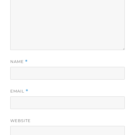
NAME
*
EMAIL
*
WEBSITE