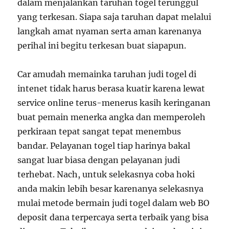
dalam menjalankan taruhan togel terunggul
yang terkesan. Siapa saja taruhan dapat melalui
langkah amat nyaman serta aman karenanya
perihal ini begitu terkesan buat siapapun.
Car amudah memainka taruhan judi togel di
intenet tidak harus berasa kuatir karena lewat
service online terus-menerus kasih keringanan
buat pemain menerka angka dan memperoleh
perkiraan tepat sangat tepat menembus
bandar. Pelayanan togel tiap harinya bakal
sangat luar biasa dengan pelayanan judi
terhebat. Nach, untuk selekasnya coba hoki
anda makin lebih besar karenanya selekasnya
mulai metode bermain judi togel dalam web BO
deposit dana terpercaya serta terbaik yang bisa