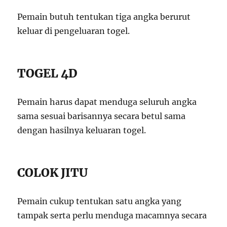
Pemain butuh tentukan tiga angka berurut
keluar di pengeluaran togel.
TOGEL 4D
Pemain harus dapat menduga seluruh angka
sama sesuai barisannya secara betul sama
dengan hasilnya keluaran togel.
COLOK JITU
Pemain cukup tentukan satu angka yang
tampak serta perlu menduga macamnya secara