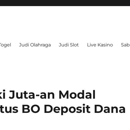
Togel
Judi Olahraga
Judi Slot
Live Kasino
Sab
ki Juta-an Modal
itus BO Deposit Dana