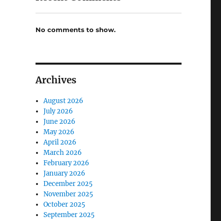
No comments to show.
Archives
August 2026
July 2026
June 2026
May 2026
April 2026
March 2026
February 2026
January 2026
December 2025
November 2025
October 2025
September 2025