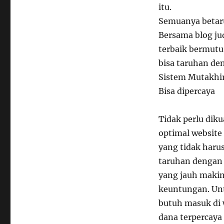
itu.
Semuanya betaru
Bersama blog ju
terbaik bermutu
bisa taruhan de
Sistem Mutakhi
Bisa dipercaya
Tidak perlu dik
optimal website 
yang tidak haru
taruhan dengan 
yang jauh makin
keuntungan. Unt
butuh masuk di w
dana terpercaya