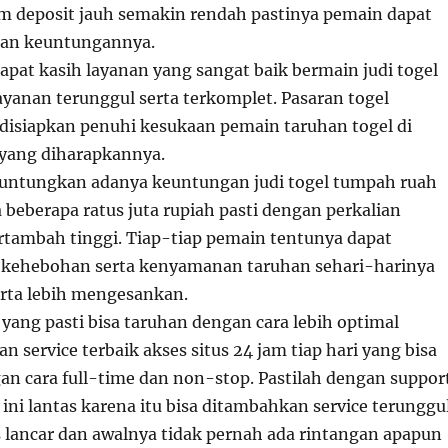
 deposit jauh semakin rendah pastinya pemain dapat
an keuntungannya.
apat kasih layanan yang sangat baik bermain judi togel
yanan terunggul serta terkomplet. Pasaran togel
 disiapkan penuhi kesukaan pemain taruhan togel di
yang diharapkannya.
iuntungkan adanya keuntungan judi togel tumpah ruah
beberapa ratus juta rupiah pasti dengan perkalian
ambah tinggi. Tiap-tiap pemain tentunya dapat
kehebohan serta kenyamanan taruhan sehari-harinya
erta lebih mengesankan.
 yang pasti bisa taruhan dengan cara lebih optimal
 service terbaik akses situs 24 jam tiap hari yang bisa
an cara full-time dan non-stop. Pastilah dengan suppor
 ini lantas karena itu bisa ditambahkan service terunggu
s lancar dan awalnya tidak pernah ada rintangan apapun