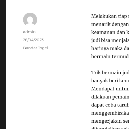
Melakukan tiap 
menarik dengan 
Author
admin
keamanan dan ke
Posted
28/04/2023
judi bisa menjal
on
Categories
Bandar Togel
harinya maka da
bermain termuda
Trik bermain ju
banyak beri keu
Mendapat untung
dilakuan pemain
dapat coba taruh
menggembirakan 
mengerjakan sem