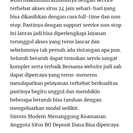
lebih maksimum khususnya dengan service
terhebat akses situs 24 jam sehari-hari yang
bisa dikasihkan dengan cara full-time dan non
stop. Pastinya dengan support service non stop
ini lantas jadi bisa diperlengkapi layanan
terunggul akses yang terus lancar dan
sebelumnya tak pernah ada rintangan apa pun.
Seluruh betaruh dapat temukan servis sangat
komplet serta terbaik Bersama website judi sah
dapat dipercaya yang terus-menerus
mendapatkan pelayanan terhebat berkualitas
pastinya begitu unggul dan membikin
beberapa betaruh bisa taruhan dengan
mengeluarkan modal sedikit.
Sistem Modern Menanggung Keamanan
Anggota Situs BO Deposit Dana Bisa dipercaya