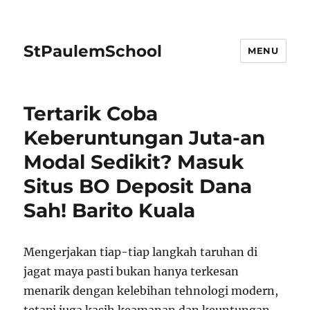
StPaulemSchool
MENU
Tertarik Coba
Keberuntungan Juta-an
Modal Sedikit? Masuk
Situs BO Deposit Dana
Sah! Barito Kuala
Mengerjakan tiap-tiap langkah taruhan di
jagat maya pasti bukan hanya terkesan
menarik dengan kelebihan tehnologi modern,