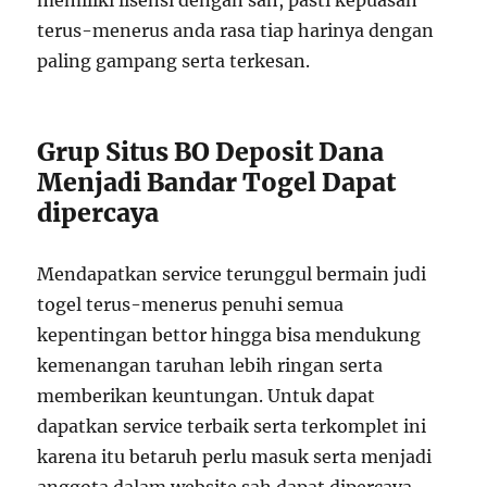
memiliki lisensi dengan sah, pasti kepuasan
terus-menerus anda rasa tiap harinya dengan
paling gampang serta terkesan.
Grup Situs BO Deposit Dana
Menjadi Bandar Togel Dapat
dipercaya
Mendapatkan service terunggul bermain judi
togel terus-menerus penuhi semua
kepentingan bettor hingga bisa mendukung
kemenangan taruhan lebih ringan serta
memberikan keuntungan. Untuk dapat
dapatkan service terbaik serta terkomplet ini
karena itu betaruh perlu masuk serta menjadi