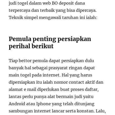
judi togel dalam web BO deposit dana
terpercaya dan terbaik yang bisa dipercaya.
Teknik simpel mengawali taruhan ini ialah:
Pemula penting persiapkan
perihal berikut
Tiap bettor pemula dapat persiapkan dulu
banyak hal sebagai prasyarat ringan dapat
main togel pada internet. Hal yang harus
dipersiapkan itu ialah nomor contact aktif dan
alamat e mail diperlukan buat proses daftar,
lantas perlu punya alat bermain judi yaitu
Android atau Iphone yang telah ditunjang
sambungan internet lancar serta konstan. Lalu,