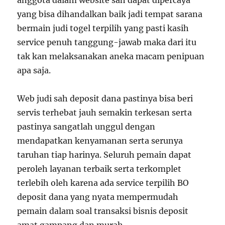
anggota dalam website sah dapat dipercaya
yang bisa dihandalkan baik jadi tempat sarana
bermain judi togel terpilih yang pasti kasih
service penuh tanggung-jawab maka dari itu
tak kan melaksanakan aneka macam penipuan
apa saja.
Web judi sah deposit dana pastinya bisa beri
servis terhebat jauh semakin terkesan serta
pastinya sangatlah unggul dengan
mendapatkan kenyamanan serta serunya
taruhan tiap harinya. Seluruh pemain dapat
peroleh layanan terbaik serta terkomplet
terlebih oleh karena ada service terpilih BO
deposit dana yang nyata mempermudah
pemain dalam soal transaksi bisnis deposit