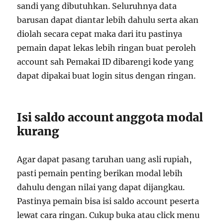
sandi yang dibutuhkan. Seluruhnya data
barusan dapat diantar lebih dahulu serta akan
diolah secara cepat maka dari itu pastinya
pemain dapat lekas lebih ringan buat peroleh
account sah Pemakai ID dibarengi kode yang
dapat dipakai buat login situs dengan ringan.
Isi saldo account anggota modal
kurang
Agar dapat pasang taruhan uang asli rupiah,
pasti pemain penting berikan modal lebih
dahulu dengan nilai yang dapat dijangkau.
Pastinya pemain bisa isi saldo account peserta
lewat cara ringan. Cukup buka atau click menu