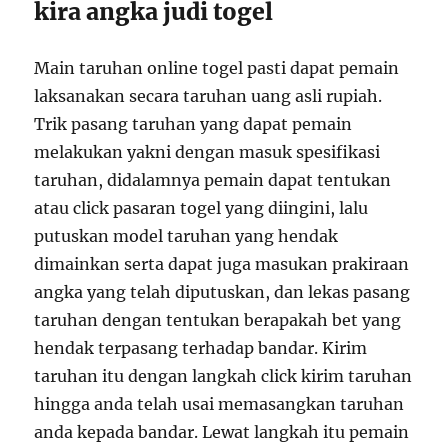
kira angka judi togel
Main taruhan online togel pasti dapat pemain
laksanakan secara taruhan uang asli rupiah.
Trik pasang taruhan yang dapat pemain
melakukan yakni dengan masuk spesifikasi
taruhan, didalamnya pemain dapat tentukan
atau click pasaran togel yang diingini, lalu
putuskan model taruhan yang hendak
dimainkan serta dapat juga masukan prakiraan
angka yang telah diputuskan, dan lekas pasang
taruhan dengan tentukan berapakah bet yang
hendak terpasang terhadap bandar. Kirim
taruhan itu dengan langkah click kirim taruhan
hingga anda telah usai memasangkan taruhan
anda kepada bandar. Lewat langkah itu pemain