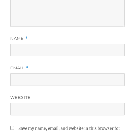
NAME
*
EMAIL
*
WEBSITE
Save my name, email, and website in this browser for