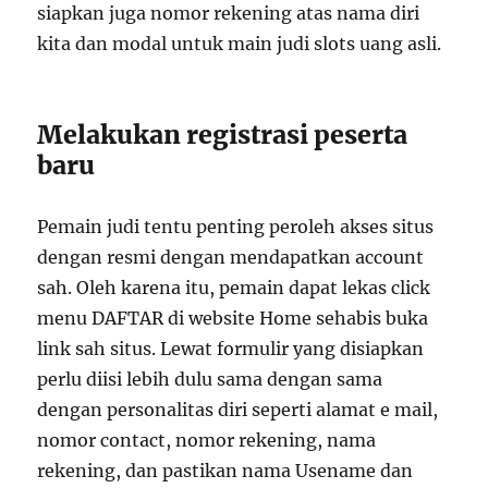
siapkan juga nomor rekening atas nama diri
kita dan modal untuk main judi slots uang asli.
Melakukan registrasi peserta
baru
Pemain judi tentu penting peroleh akses situs
dengan resmi dengan mendapatkan account
sah. Oleh karena itu, pemain dapat lekas click
menu DAFTAR di website Home sehabis buka
link sah situs. Lewat formulir yang disiapkan
perlu diisi lebih dulu sama dengan sama
dengan personalitas diri seperti alamat e mail,
nomor contact, nomor rekening, nama
rekening, dan pastikan nama Usename dan