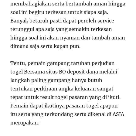
membahagiakan serta bertambah aman hingga
soal ini begitu terkesan untuk siapa saja.
Banyak betaruh pasti dapat peroleh service
terunggul apa saja yang semakin terkesan
hingga soal ini akan nyaman dan tambah aman
dimana saja serta kapan pun.
Tentu, pemain gampang taruhan perjudian
togel Bersama situs BO deposit dana melalui
langkah paling gampang hanya butuh
tentukan perkiraan angka keluaran sangat
tepat untuk result togel pasaran yang di ikuti.
Pemain dapat ikutinya pasaran togel apapun
itu serta yang terkondang serta dikenal di ASIA
merupakan: