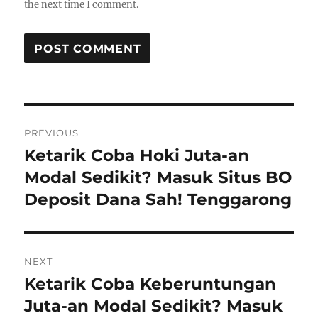
the next time I comment.
Post
PREVIOUS
navigation
Ketarik Coba Hoki Juta-an
Previous
post:
Modal Sedikit? Masuk Situs BO
Deposit Dana Sah! Tenggarong
NEXT
Ketarik Coba Keberuntungan
Next
post:
Juta-an Modal Sedikit? Masuk