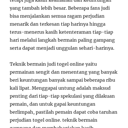
tetapi juga kasih keamanan dan keuntungan
yang tambah lebih besar. Beberapa fans judi
bisa menjalankan semua ragam perjudian
menarik dan terkesan tiap harinya hingga
terus-menerus kasih ketenteraman tiap-tiap
hari melalui langkah bermain paling gampang
serta dapat menjadi unggulan sehari-harinya.
Teknik bermain judi togel online yaitu
permainan sengit dan menentang yang banyak
beri keuntungan banyak sampai beberapa ribu
kali lipat. Menggapai untung adalah maksud
penting dari tiap-tiap spekulasi yang dilakuan
pemain, dan untuk gapai keuntungan
berlimpah, pastilah pemain dapat coba taruhan
perjudian togel online. teknik bermain