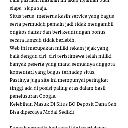
baik pastilah masalah ini akan nyaman buat
siapa-siapa saja.
Situs terus-menerus kasih service yang bagus
serta permudah pemain jadi tidak mengambil
ongkos daftar dan beri keuntungan bonus
secara lumrah tidak berlebih.
Web ini merupakan miliki rekam jejak yang
baik dengan ciri-ciri teristimewa telah miliki
banyak peserta yang mana semuanya anggota
komentari yang bagus terhadap situs.
Pastinya juga site ini mempunyai peringkat
tinggi ada di posisi paling atas dalam hasil
penelusuran Google.
Kelebihan Masuk Di Situs BO Deposit Dana Sah
Bisa dipercaya Modal Sedikit