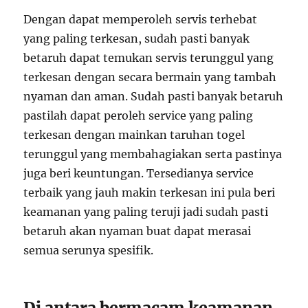
Dengan dapat memperoleh servis terhebat
yang paling terkesan, sudah pasti banyak
betaruh dapat temukan servis terunggul yang
terkesan dengan secara bermain yang tambah
nyaman dan aman. Sudah pasti banyak betaruh
pastilah dapat peroleh service yang paling
terkesan dengan mainkan taruhan togel
terunggul yang membahagiakan serta pastinya
juga beri keuntungan. Tersedianya service
terbaik yang jauh makin terkesan ini pula beri
keamanan yang paling teruji jadi sudah pasti
betaruh akan nyaman buat dapat merasai
semua serunya spesifik.
Di antara bermacam keamanan