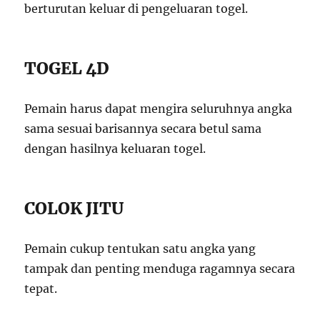
berturutan keluar di pengeluaran togel.
TOGEL 4D
Pemain harus dapat mengira seluruhnya angka
sama sesuai barisannya secara betul sama
dengan hasilnya keluaran togel.
COLOK JITU
Pemain cukup tentukan satu angka yang
tampak dan penting menduga ragamnya secara
tepat.