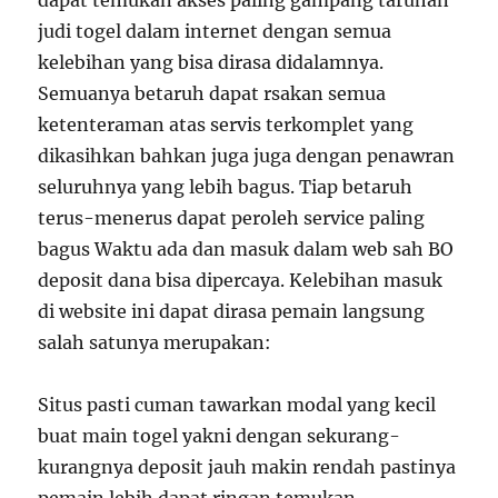
dapat temukan akses paling gampang taruhan
judi togel dalam internet dengan semua
kelebihan yang bisa dirasa didalamnya.
Semuanya betaruh dapat rsakan semua
ketenteraman atas servis terkomplet yang
dikasihkan bahkan juga juga dengan penawran
seluruhnya yang lebih bagus. Tiap betaruh
terus-menerus dapat peroleh service paling
bagus Waktu ada dan masuk dalam web sah BO
deposit dana bisa dipercaya. Kelebihan masuk
di website ini dapat dirasa pemain langsung
salah satunya merupakan:
Situs pasti cuman tawarkan modal yang kecil
buat main togel yakni dengan sekurang-
kurangnya deposit jauh makin rendah pastinya