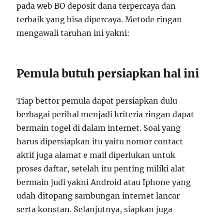
pada web BO deposit dana terpercaya dan
terbaik yang bisa dipercaya. Metode ringan
mengawali taruhan ini yakni:
Pemula butuh persiapkan hal ini
Tiap bettor pemula dapat persiapkan dulu
berbagai perihal menjadi kriteria ringan dapat
bermain togel di dalam internet. Soal yang
harus dipersiapkan itu yaitu nomor contact
aktif juga alamat e mail diperlukan untuk
proses daftar, setelah itu penting miliki alat
bermain judi yakni Android atau Iphone yang
udah ditopang sambungan internet lancar
serta konstan. Selanjutnya, siapkan juga