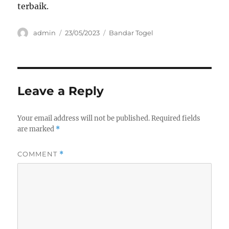
terbaik.
Author
Posted
Categories
admin
23/05/2023
Bandar Togel
on
Leave a Reply
Your email address will not be published.
Required fields
are marked
*
COMMENT
*