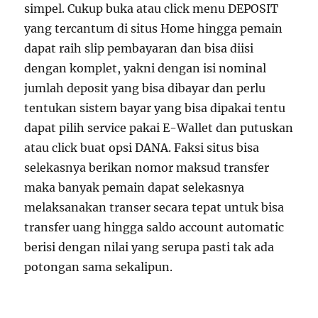
simpel. Cukup buka atau click menu DEPOSIT
yang tercantum di situs Home hingga pemain
dapat raih slip pembayaran dan bisa diisi
dengan komplet, yakni dengan isi nominal
jumlah deposit yang bisa dibayar dan perlu
tentukan sistem bayar yang bisa dipakai tentu
dapat pilih service pakai E-Wallet dan putuskan
atau click buat opsi DANA. Faksi situs bisa
selekasnya berikan nomor maksud transfer
maka banyak pemain dapat selekasnya
melaksanakan transer secara tepat untuk bisa
transfer uang hingga saldo account automatic
berisi dengan nilai yang serupa pasti tak ada
potongan sama sekalipun.