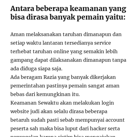
Antara beberapa keamanan yang
bisa dirasa banyak pemain yaitu:
Aman melaksanakan taruhan dimanapun dan
setiap waktu lantaran tersedianya service
terhebat taruhan online yang semakin lebih
gampang dapat dilaksanakan dimanapun tanpa
ada diduga siapa saja.
Ada beragam Razia yang banyak dikerjakan
pemerintahan pastinya pemain sangat aman
bebas dari kemungkinan itu.
Keamanan Sewaktu akan melakukan login
website judi akan selalu dirasa beberapa
betaruh sudah pasti sebab mempunyai account
peserta sah maka bisa luput dari hacker serta