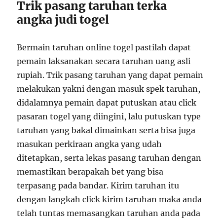
Trik pasang taruhan terka
angka judi togel
Bermain taruhan online togel pastilah dapat
pemain laksanakan secara taruhan uang asli
rupiah. Trik pasang taruhan yang dapat pemain
melakukan yakni dengan masuk spek taruhan,
didalamnya pemain dapat putuskan atau click
pasaran togel yang diingini, lalu putuskan type
taruhan yang bakal dimainkan serta bisa juga
masukan perkiraan angka yang udah
ditetapkan, serta lekas pasang taruhan dengan
memastikan berapakah bet yang bisa
terpasang pada bandar. Kirim taruhan itu
dengan langkah click kirim taruhan maka anda
telah tuntas memasangkan taruhan anda pada