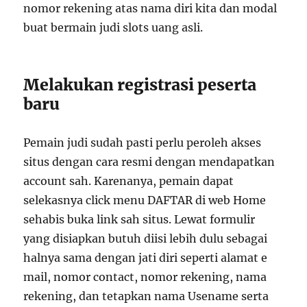
nomor rekening atas nama diri kita dan modal
buat bermain judi slots uang asli.
Melakukan registrasi peserta
baru
Pemain judi sudah pasti perlu peroleh akses
situs dengan cara resmi dengan mendapatkan
account sah. Karenanya, pemain dapat
selekasnya click menu DAFTAR di web Home
sehabis buka link sah situs. Lewat formulir
yang disiapkan butuh diisi lebih dulu sebagai
halnya sama dengan jati diri seperti alamat e
mail, nomor contact, nomor rekening, nama
rekening, dan tetapkan nama Usename serta