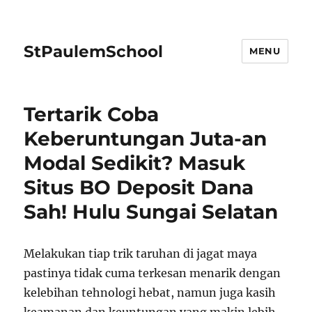
StPaulemSchool
MENU
Tertarik Coba
Keberuntungan Juta-an
Modal Sedikit? Masuk
Situs BO Deposit Dana
Sah! Hulu Sungai Selatan
Melakukan tiap trik taruhan di jagat maya
pastinya tidak cuma terkesan menarik dengan
kelebihan tehnologi hebat, namun juga kasih