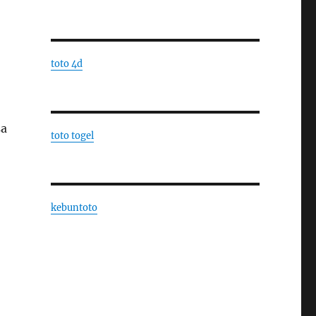
toto 4d
sa
toto togel
kebuntoto