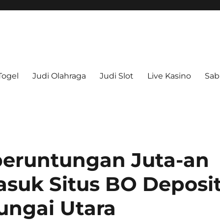
Togel
Judi Olahraga
Judi Slot
Live Kasino
Sab
beruntungan Juta-an
asuk Situs BO Deposi
ungai Utara