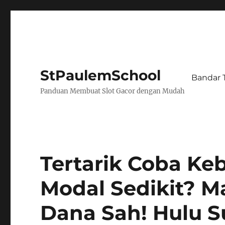
StPaulemSchool
Bandar 
Panduan Membuat Slot Gacor dengan Mudah
Tertarik Coba Ke
Modal Sedikit? M
Dana Sah! Hulu S