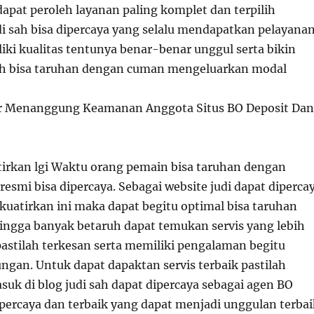
apat peroleh layanan paling komplet dan terpilih
i sah bisa dipercaya yang selalu mendapatkan pelayana
iki kualitas tentunya benar-benar unggul serta bikin
uh bisa taruhan dengan cuman mengeluarkan modal
r Menanggung Keamanan Anggota Situs BO Deposit Dan
tirkan lgi Waktu orang pemain bisa taruhan dengan
resmi bisa dipercaya. Sebagai website judi dapat diperca
kuatirkan ini maka dapat begitu optimal bisa taruhan
ingga banyak betaruh dapat temukan servis yang lebih
astilah terkesan serta memiliki pengalaman begitu
gan. Untuk dapat dapaktan servis terbaik pastilah
suk di blog judi sah dapat dipercaya sebagai agen BO
rpercaya dan terbaik yang dapat menjadi unggulan terbai