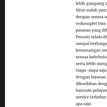
lebih gampang 
Situs sudah past
dengan semua se
terkomplet bisa
pasaran yang di
Pemain selalu d
sampai berharga
kemenangan sema
semua keheboha
serta lebih men
Siapa-siapa saj
dengan layanan t
dikasihkan deng
bantuan pelayan
service terhebat
apa saja.