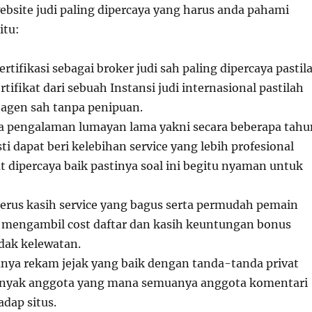
ebsite judi paling dipercaya yang harus anda pahami
itu:
ertifikasi sebagai broker judi sah paling dipercaya pastil
ifikat dari sebuah Instansi judi internasional pastilah
i agen sah tanpa penipuan.
a pengalaman lumayan lama yakni secara beberapa tahu
ti dapat beri kelebihan service yang lebih profesional
at dipercaya baik pastinya soal ini begitu nyaman untuk
erus kasih service yang bagus serta permudah pemain
 mengambil cost daftar dan kasih keuntungan bonus
idak kelewatan.
unya rekam jejak yang baik dengan tanda-tanda privat
anyak anggota yang mana semuanya anggota komentari
dap situs.