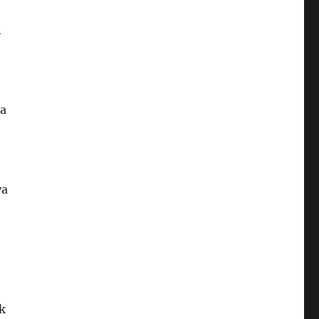
n
a
ya
k