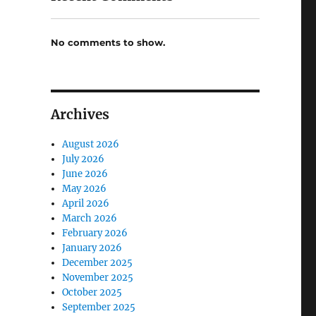
No comments to show.
Archives
August 2026
July 2026
June 2026
May 2026
April 2026
March 2026
February 2026
January 2026
December 2025
November 2025
October 2025
September 2025