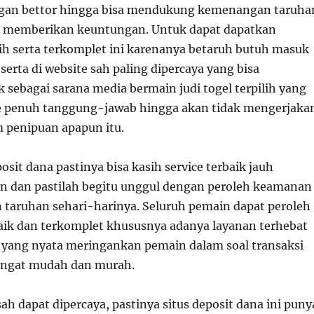
gan bettor hingga bisa mendukung kemenangan taruha
an memberikan keuntungan. Untuk dapat dapatkan
lih serta terkomplet ini karenanya betaruh butuh masuk
serta di website sah paling dipercaya yang bisa
 sebagai sarana media bermain judi togel terpilih yang
ice penuh tanggung-jawab hingga akan tidak mengerjaka
 penipuan apapun itu.
osit dana pastinya bisa kasih service terbaik jauh
n dan pastilah begitu unggul dengan peroleh keamanan
 taruhan sehari-harinya. Seluruh pemain dapat peroleh
baik dan terkomplet khususnya adanya layanan terhebat
 yang nyata meringankan pemain dalam soal transaksi
sangat mudah dan murah.
 sah dapat dipercaya, pastinya situs deposit dana ini puny