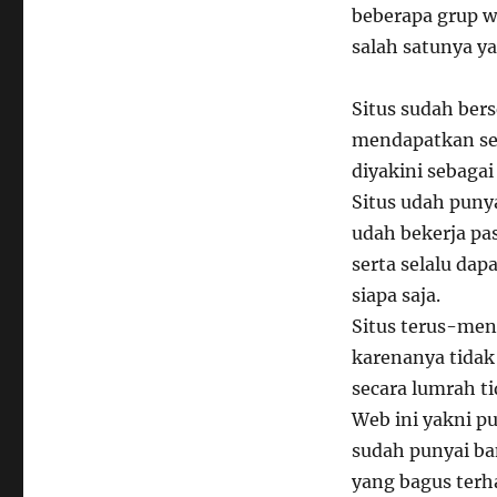
beberapa grup w
salah satunya ya
Situs sudah bers
mendapatkan sert
diyakini sebaga
Situs udah puny
udah bekerja pas
serta selalu dap
siapa saja.
Situs terus-men
karenanya tidak
secara lumrah t
Web ini yakni p
sudah punyai b
yang bagus terha