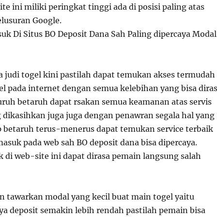
te ini miliki peringkat tinggi ada di posisi paling atas
elusuran Google.
k Di Situs BO Deposit Dana Sah Paling dipercaya Modal
a judi togel kini pastilah dapat temukan akses termudah
el pada internet dengan semua kelebihan yang bisa dira
uruh betaruh dapat rsakan semua keamanan atas servis
 dikasihkan juga juga dengan penawran segala hal yang
ap betaruh terus-menerus dapat temukan service terbaik
asuk pada web sah BO deposit dana bisa dipercaya.
 di web-site ini dapat dirasa pemain langsung salah
n tawarkan modal yang kecil buat main togel yaitu
ya deposit semakin lebih rendah pastilah pemain bisa