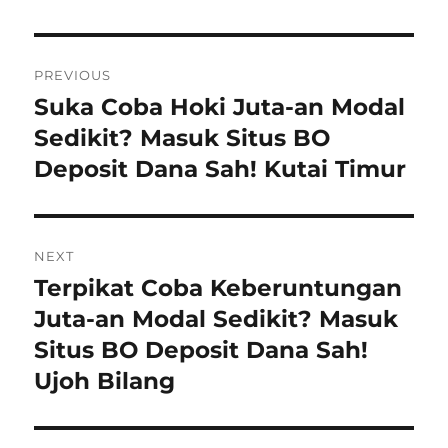
Post
PREVIOUS
navigation
Suka Coba Hoki Juta-an Modal
Previous
post:
Sedikit? Masuk Situs BO
Deposit Dana Sah! Kutai Timur
NEXT
Terpikat Coba Keberuntungan
Next
post:
Juta-an Modal Sedikit? Masuk
Situs BO Deposit Dana Sah!
Ujoh Bilang