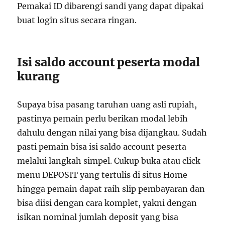
Pemakai ID dibarengi sandi yang dapat dipakai
buat login situs secara ringan.
Isi saldo account peserta modal
kurang
Supaya bisa pasang taruhan uang asli rupiah,
pastinya pemain perlu berikan modal lebih
dahulu dengan nilai yang bisa dijangkau. Sudah
pasti pemain bisa isi saldo account peserta
melalui langkah simpel. Cukup buka atau click
menu DEPOSIT yang tertulis di situs Home
hingga pemain dapat raih slip pembayaran dan
bisa diisi dengan cara komplet, yakni dengan
isikan nominal jumlah deposit yang bisa