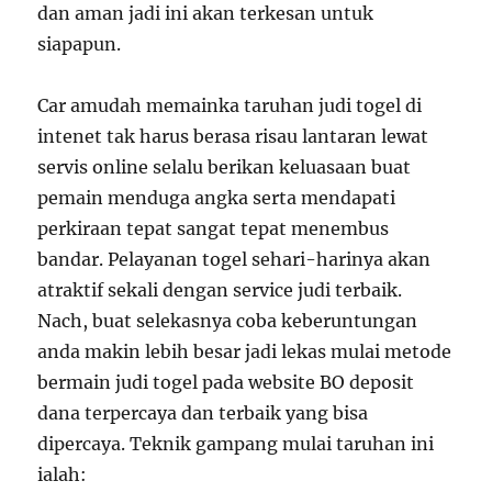
dan aman jadi ini akan terkesan untuk
siapapun.
Car amudah memainka taruhan judi togel di
intenet tak harus berasa risau lantaran lewat
servis online selalu berikan keluasaan buat
pemain menduga angka serta mendapati
perkiraan tepat sangat tepat menembus
bandar. Pelayanan togel sehari-harinya akan
atraktif sekali dengan service judi terbaik.
Nach, buat selekasnya coba keberuntungan
anda makin lebih besar jadi lekas mulai metode
bermain judi togel pada website BO deposit
dana terpercaya dan terbaik yang bisa
dipercaya. Teknik gampang mulai taruhan ini
ialah: