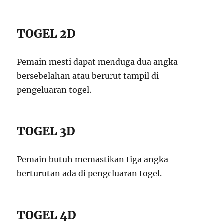
TOGEL 2D
Pemain mesti dapat menduga dua angka
bersebelahan atau berurut tampil di
pengeluaran togel.
TOGEL 3D
Pemain butuh memastikan tiga angka
berturutan ada di pengeluaran togel.
TOGEL 4D