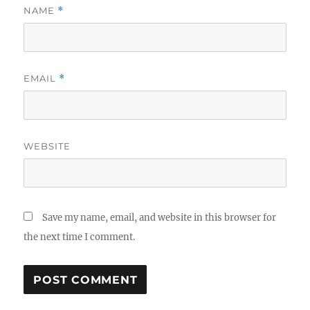
NAME
*
EMAIL
*
WEBSITE
Save my name, email, and website in this browser for
the next time I comment.