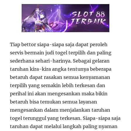
Tiap bettor siapa-siapa saja dapat peroleh
servis bermain judi togel terpilih dan paling
sederhana sehari-harinya. Sebagai gelaran
taruhan kira-kira angka tentunya beberapa
betaruh dapat rasakan semua kenyamanan
terpilih yang semakin lebih terkesan dan
perihal ini akan mengesankan maka bikin
betaruh bisa temukan semua layanan
mengesankan dalam menjalankan taruhan
togel terunggul yang terkesan. Siapa-siapa saja
taruhan dapat melalui langkah paling nyaman