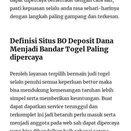
dapat dipercaya bersertikat dengan cara sah,
pasti kepuasan selalu anda rasa sehari-harinya
dengan langkah paling gampang dan terkesan.
Definisi Situs BO Deposit Dana
Menjadi Bandar Togel Paling
dipercaya
Peroleh layanan terpilih bermain judi togel
selalu penuhi semua keperluan bettor maka
bisa mendukung kemenangan taruhan lebih
simpel serta memberikan keuntungan. Buat
dapat dapatkan service terunggul dan
terkomplet ini jadi betaruh perlu masuk serta
menjadi anggota pada web sah dapat dipercaya