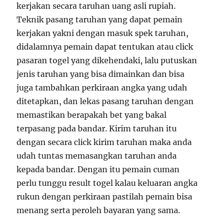
kerjakan secara taruhan uang asli rupiah.
Teknik pasang taruhan yang dapat pemain
kerjakan yakni dengan masuk spek taruhan,
didalamnya pemain dapat tentukan atau click
pasaran togel yang dikehendaki, lalu putuskan
jenis taruhan yang bisa dimainkan dan bisa
juga tambahkan perkiraan angka yang udah
ditetapkan, dan lekas pasang taruhan dengan
memastikan berapakah bet yang bakal
terpasang pada bandar. Kirim taruhan itu
dengan secara click kirim taruhan maka anda
udah tuntas memasangkan taruhan anda
kepada bandar. Dengan itu pemain cuman
perlu tunggu result togel kalau keluaran angka
rukun dengan perkiraan pastilah pemain bisa
menang serta peroleh bayaran yang sama.