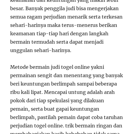
keamanan dan keuntungan yang makin lebih
besar. Banyak penggila judi bisa mengerjakan
semua ragam perjudian menarik serta terkesan
sehari-harinya maka terus-menerus berikan
keamanan tiap-tiap hari dengan langkah
bermain termudah serta dapat menjadi
unggulan sehari-harinya.
Metode bermain judi togel online yakni
permainan sengit dan menentang yang banyak
beri keuntungan berlimpah sampai beberapa
ribu kali lipat. Mencapai untung adalah arah
pokok dari tiap spekulasi yang dilakuan
pemain, serta buat gapai keuntungan
berlimpah, pastilah pemain dapat coba taruhan
perjudian togel online. trik bermain ringan dan