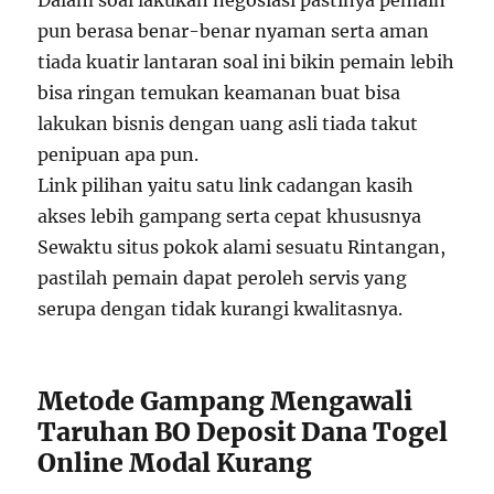
Dalam soal lakukan negosiasi pastinya pemain
pun berasa benar-benar nyaman serta aman
tiada kuatir lantaran soal ini bikin pemain lebih
bisa ringan temukan keamanan buat bisa
lakukan bisnis dengan uang asli tiada takut
penipuan apa pun.
Link pilihan yaitu satu link cadangan kasih
akses lebih gampang serta cepat khususnya
Sewaktu situs pokok alami sesuatu Rintangan,
pastilah pemain dapat peroleh servis yang
serupa dengan tidak kurangi kwalitasnya.
Metode Gampang Mengawali
Taruhan BO Deposit Dana Togel
Online Modal Kurang