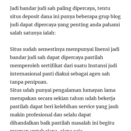
Jadi bandar judi sah paling dipercaya, tentu
situs deposit dana ini punya beberapa grup blog
judi dapat dipercaya yang penting anda pahami
salah satunya ialah:
Situs sudah semestinya mempunyai lisensi jadi
bandar judi sah dapat dipercaya pastilah
memperoleh sertifikat dari suatu Instansi judi
internasional pasti diakui sebagai agen sah
tanpa penipuan.
Situs udah punyai pengalaman lumayan lama
merupakan secara sekian tahun udah bekerja
pastilah dapat beri kelebihan service yang jauh
makin profesional dan selalu dapat
dihandalkan baik pastilah masalah ini begitu