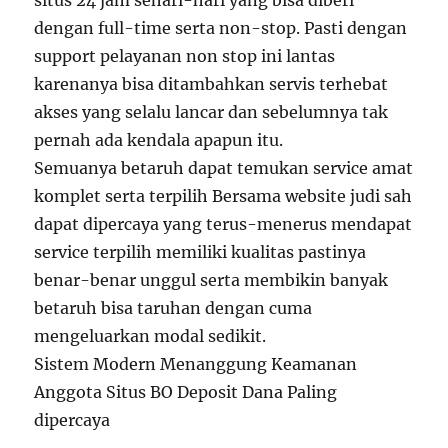
situs 24 jam sehari-hari yang bisa diberi
dengan full-time serta non-stop. Pasti dengan
support pelayanan non stop ini lantas
karenanya bisa ditambahkan servis terhebat
akses yang selalu lancar dan sebelumnya tak
pernah ada kendala apapun itu.
Semuanya betaruh dapat temukan service amat
komplet serta terpilih Bersama website judi sah
dapat dipercaya yang terus-menerus mendapat
service terpilih memiliki kualitas pastinya
benar-benar unggul serta membikin banyak
betaruh bisa taruhan dengan cuma
mengeluarkan modal sedikit.
Sistem Modern Menanggung Keamanan
Anggota Situs BO Deposit Dana Paling
dipercaya