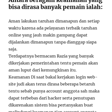
bisa dirasa banyak pemain ialah:
Aman lakukan taruhan dimanapun dan setiap
waktu karena ada pelayanan terbaik taruhan
online yang jauh makin gampang dapat
dijalankan dimanapun tanpa dianggap siapa
saja.
Terdapatnya bermacam Razia yang banyak
dikerjakan pemerintahan tentu pemain akan
aman luput dari kemungkinan itu.
Keamanan Di saat bakal kerjakan login web-
site judi akan terus dirasa beberapa betaruh
tentu sebab punya account anggota sah maka
dapat terbebas dari hacker serta penutupan
dikarenakan sistem bisa pertanyakan buat