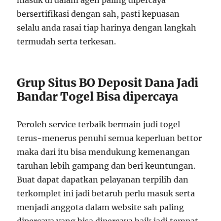
masuk di dalam agen paling dipercaya
bersertifikasi dengan sah, pasti kepuasan
selalu anda rasai tiap harinya dengan langkah
termudah serta terkesan.
Grup Situs BO Deposit Dana Jadi
Bandar Togel Bisa dipercaya
Peroleh service terbaik bermain judi togel
terus-menerus penuhi semua keperluan bettor
maka dari itu bisa mendukung kemenangan
taruhan lebih gampang dan beri keuntungan.
Buat dapat dapatkan pelayanan terpilih dan
terkomplet ini jadi betaruh perlu masuk serta
menjadi anggota dalam website sah paling