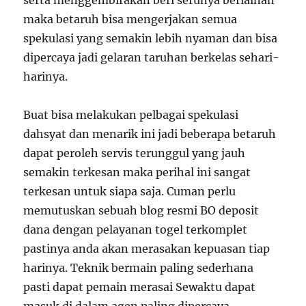
serta menggembirakan beri serunya berlainan
maka betaruh bisa mengerjakan semua
spekulasi yang semakin lebih nyaman dan bisa
dipercaya jadi gelaran taruhan berkelas sehari-
harinya.
Buat bisa melakukan pelbagai spekulasi
dahsyat dan menarik ini jadi beberapa betaruh
dapat peroleh servis terunggul yang jauh
semakin terkesan maka perihal ini sangat
terkesan untuk siapa saja. Cuman perlu
memutuskan sebuah blog resmi BO deposit
dana dengan pelayanan togel terkomplet
pastinya anda akan merasakan kepuasan tiap
harinya. Teknik bermain paling sederhana
pasti dapat pemain merasai Sewaktu dapat