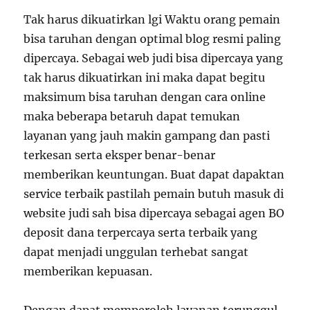
Tak harus dikuatirkan lgi Waktu orang pemain
bisa taruhan dengan optimal blog resmi paling
dipercaya. Sebagai web judi bisa dipercaya yang
tak harus dikuatirkan ini maka dapat begitu
maksimum bisa taruhan dengan cara online
maka beberapa betaruh dapat temukan
layanan yang jauh makin gampang dan pasti
terkesan serta eksper benar-benar
memberikan keuntungan. Buat dapat dapaktan
service terbaik pastilah pemain butuh masuk di
website judi sah bisa dipercaya sebagai agen BO
deposit dana terpercaya serta terbaik yang
dapat menjadi unggulan terhebat sangat
memberikan kepuasan.