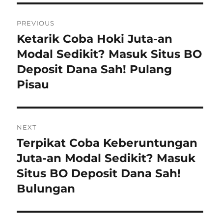
Post
PREVIOUS
navigation
Ketarik Coba Hoki Juta-an
Previous
post:
Modal Sedikit? Masuk Situs BO
Deposit Dana Sah! Pulang
Pisau
NEXT
Terpikat Coba Keberuntungan
Next
post:
Juta-an Modal Sedikit? Masuk
Situs BO Deposit Dana Sah!
Bulungan