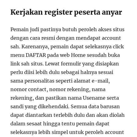
Kerjakan register peserta anyar
Pemain judi pastinya butuh peroleh akses situs
dengan cara resmi dengan mendapat account
sah. Karenanya, pemain dapat selekasnya click
menu DAFTAR pada web Home sesudah buka
link sah situs. Lewat formulir yang disiapkan
perlu diisi lebih dulu sebagai halnya sesuai
sama personalitas seperti alamat e-mail,
nomor contact, nomor rekening, nama
rekening, dan pastikan nama Usename serta
sandi yang dikehendaki. Semua data barusan
dapat diantarkan terlebih dulu dan akan diolah
dalam sesaat hingga tentu pemain dapat
selekasnya lebih simpel untuk peroleh account