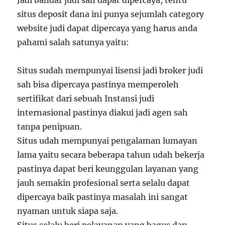
Jadi bandar judi sah dapat dipercaya, tentu
situs deposit dana ini punya sejumlah category
website judi dapat dipercaya yang harus anda
pahami salah satunya yaitu:
Situs sudah mempunyai lisensi jadi broker judi
sah bisa dipercaya pastinya memperoleh
sertifikat dari sebuah Instansi judi
internasional pastinya diakui jadi agen sah
tanpa penipuan.
Situs udah mempunyai pengalaman lumayan
lama yaitu secara beberapa tahun udah bekerja
pastinya dapat beri keunggulan layanan yang
jauh semakin profesional serta selalu dapat
dipercaya baik pastinya masalah ini sangat
nyaman untuk siapa saja.