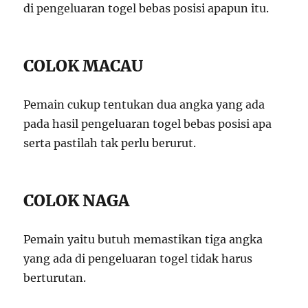
di pengeluaran togel bebas posisi apapun itu.
COLOK MACAU
Pemain cukup tentukan dua angka yang ada
pada hasil pengeluaran togel bebas posisi apa
serta pastilah tak perlu berurut.
COLOK NAGA
Pemain yaitu butuh memastikan tiga angka
yang ada di pengeluaran togel tidak harus
berturutan.