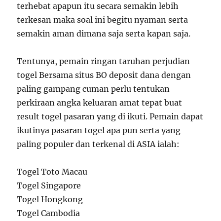
terhebat apapun itu secara semakin lebih
terkesan maka soal ini begitu nyaman serta
semakin aman dimana saja serta kapan saja.
Tentunya, pemain ringan taruhan perjudian
togel Bersama situs BO deposit dana dengan
paling gampang cuman perlu tentukan
perkiraan angka keluaran amat tepat buat
result togel pasaran yang di ikuti. Pemain dapat
ikutinya pasaran togel apa pun serta yang
paling populer dan terkenal di ASIA ialah:
Togel Toto Macau
Togel Singapore
Togel Hongkong
Togel Cambodia