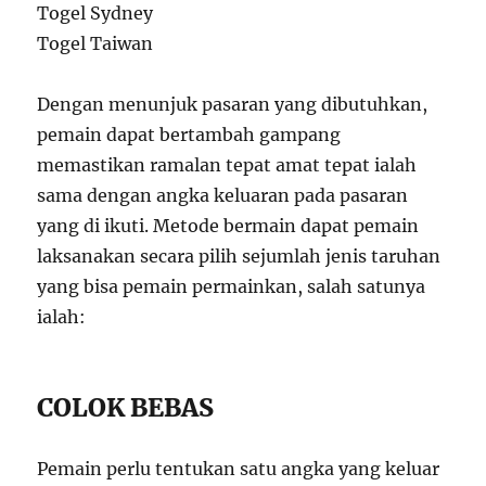
Togel Sydney
Togel Taiwan
Dengan menunjuk pasaran yang dibutuhkan,
pemain dapat bertambah gampang
memastikan ramalan tepat amat tepat ialah
sama dengan angka keluaran pada pasaran
yang di ikuti. Metode bermain dapat pemain
laksanakan secara pilih sejumlah jenis taruhan
yang bisa pemain permainkan, salah satunya
ialah:
COLOK BEBAS
Pemain perlu tentukan satu angka yang keluar