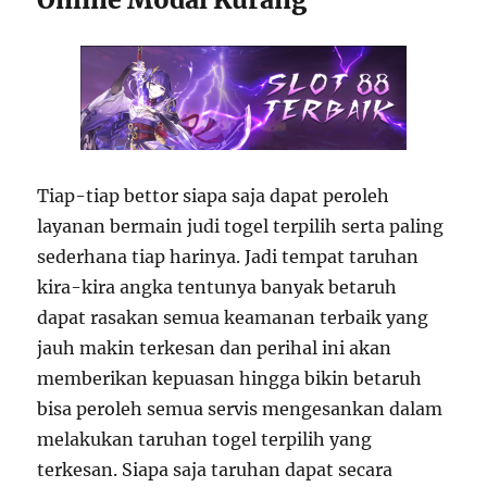
Tiap-tiap bettor siapa saja dapat peroleh
layanan bermain judi togel terpilih serta paling
sederhana tiap harinya. Jadi tempat taruhan
kira-kira angka tentunya banyak betaruh
dapat rasakan semua keamanan terbaik yang
jauh makin terkesan dan perihal ini akan
memberikan kepuasan hingga bikin betaruh
bisa peroleh semua servis mengesankan dalam
melakukan taruhan togel terpilih yang
terkesan. Siapa saja taruhan dapat secara