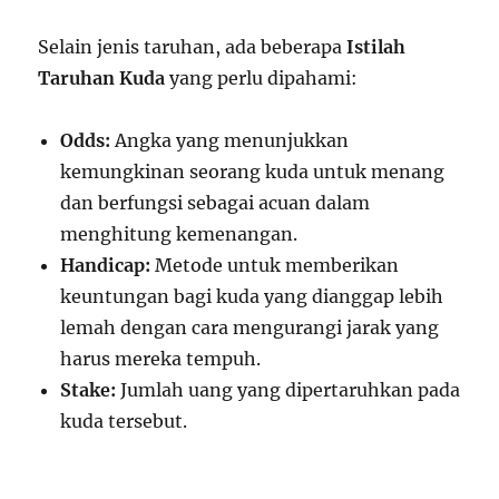
Selain jenis taruhan, ada beberapa
Istilah
Taruhan Kuda
yang perlu dipahami:
Odds:
Angka yang menunjukkan
kemungkinan seorang kuda untuk menang
dan berfungsi sebagai acuan dalam
menghitung kemenangan.
Handicap:
Metode untuk memberikan
keuntungan bagi kuda yang dianggap lebih
lemah dengan cara mengurangi jarak yang
harus mereka tempuh.
Stake:
Jumlah uang yang dipertaruhkan pada
kuda tersebut.