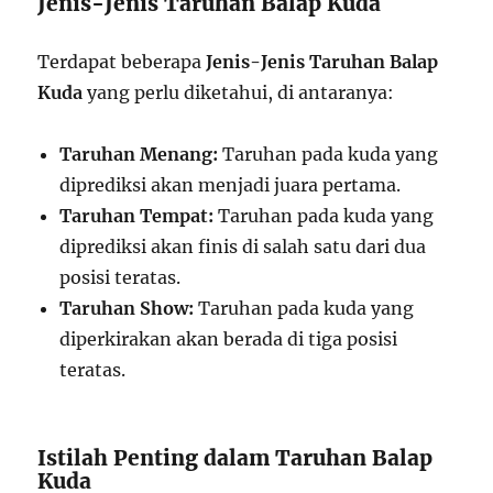
Jenis-Jenis Taruhan Balap Kuda
Terdapat beberapa
Jenis-Jenis Taruhan Balap
Kuda
yang perlu diketahui, di antaranya:
Taruhan Menang:
Taruhan pada kuda yang
diprediksi akan menjadi juara pertama.
Taruhan Tempat:
Taruhan pada kuda yang
diprediksi akan finis di salah satu dari dua
posisi teratas.
Taruhan Show:
Taruhan pada kuda yang
diperkirakan akan berada di tiga posisi
teratas.
Istilah Penting dalam Taruhan Balap
Kuda