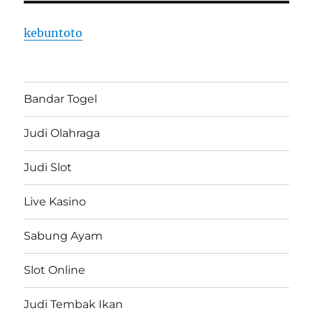
kebuntoto
Bandar Togel
Judi Olahraga
Judi Slot
Live Kasino
Sabung Ayam
Slot Online
Judi Tembak Ikan