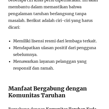
membantu dalam memastikan bahwa
pengalaman taruhan berlangsung tanpa
masalah. Berikut adalah ciri-ciri yang harus
dicari:
Memiliki lisensi resmi dari lembaga terkait.
Mendapatkan ulasan positif dari pengguna
sebelumnya.
Menawarkan layanan pelanggan yang
responsif dan ramah.
Manfaat Bergabung dengan
Komunitas Taruhan
Bergabung dengan
Komunitas Taruhan Kuda