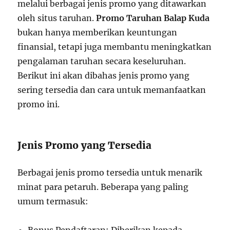
melalui berbagai jenis promo yang ditawarkan
oleh situs taruhan.
Promo Taruhan Balap Kuda
bukan hanya memberikan keuntungan
finansial, tetapi juga membantu meningkatkan
pengalaman taruhan secara keseluruhan.
Berikut ini akan dibahas jenis promo yang
sering tersedia dan cara untuk memanfaatkan
promo ini.
Jenis Promo yang Tersedia
Berbagai jenis promo tersedia untuk menarik
minat para petaruh. Beberapa yang paling
umum termasuk:
Bonus Pendaftaran: Diberikan kepada