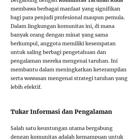
membawa berbagai manfaat yang signifikan
bagi para penjudi profesional maupun pemula.
Dalam lingkungan komunitas ini, di mana
banyak orang dengan minat yang sama
berkumpul, anggota memiliki kesempatan
untuk saling berbagi pengetahuan dan
pengalaman mereka mengenai taruhan. Ini
membantu dalam meningkatkan keterampilan
serta wawasan mengenai strategi taruhan yang
lebih efektif.
Tukar Informasi dan Pengalaman
Salah satu keuntungan utama bergabung
dengan komunitas adalah kemampuan untuk