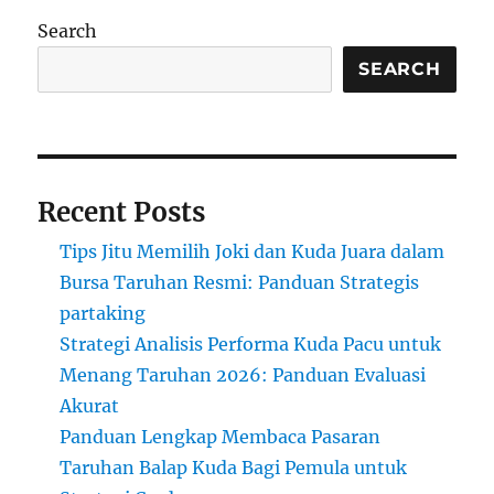
Search
SEARCH
Recent Posts
Tips Jitu Memilih Joki dan Kuda Juara dalam
Bursa Taruhan Resmi: Panduan Strategis
partaking
Strategi Analisis Performa Kuda Pacu untuk
Menang Taruhan 2026: Panduan Evaluasi
Akurat
Panduan Lengkap Membaca Pasaran
Taruhan Balap Kuda Bagi Pemula untuk