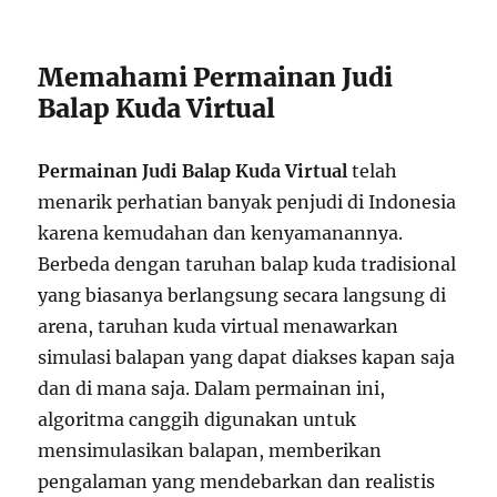
Memahami Permainan Judi
Balap Kuda Virtual
Permainan Judi Balap Kuda Virtual
telah
menarik perhatian banyak penjudi di Indonesia
karena kemudahan dan kenyamanannya.
Berbeda dengan taruhan balap kuda tradisional
yang biasanya berlangsung secara langsung di
arena, taruhan kuda virtual menawarkan
simulasi balapan yang dapat diakses kapan saja
dan di mana saja. Dalam permainan ini,
algoritma canggih digunakan untuk
mensimulasikan balapan, memberikan
pengalaman yang mendebarkan dan realistis