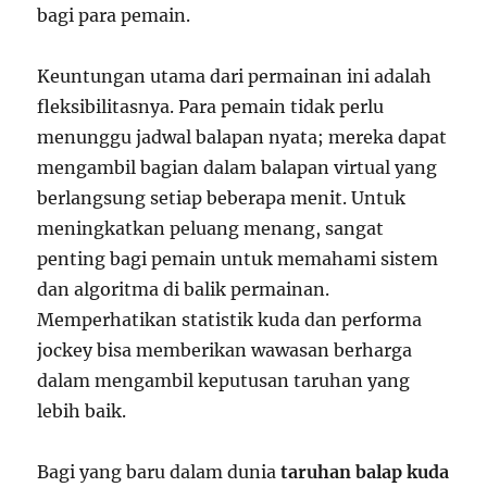
bagi para pemain.
Keuntungan utama dari permainan ini adalah
fleksibilitasnya. Para pemain tidak perlu
menunggu jadwal balapan nyata; mereka dapat
mengambil bagian dalam balapan virtual yang
berlangsung setiap beberapa menit. Untuk
meningkatkan peluang menang, sangat
penting bagi pemain untuk memahami sistem
dan algoritma di balik permainan.
Memperhatikan statistik kuda dan performa
jockey bisa memberikan wawasan berharga
dalam mengambil keputusan taruhan yang
lebih baik.
Bagi yang baru dalam dunia
taruhan balap kuda