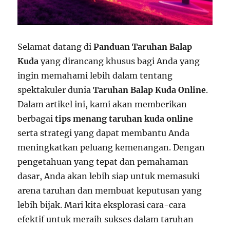
Selamat datang di
Panduan Taruhan Balap
Kuda
yang dirancang khusus bagi Anda yang
ingin memahami lebih dalam tentang
spektakuler dunia
Taruhan Balap Kuda Online
.
Dalam artikel ini, kami akan memberikan
berbagai
tips menang taruhan kuda online
serta strategi yang dapat membantu Anda
meningkatkan peluang kemenangan. Dengan
pengetahuan yang tepat dan pemahaman
dasar, Anda akan lebih siap untuk memasuki
arena taruhan dan membuat keputusan yang
lebih bijak. Mari kita eksplorasi cara-cara
efektif untuk meraih sukses dalam taruhan