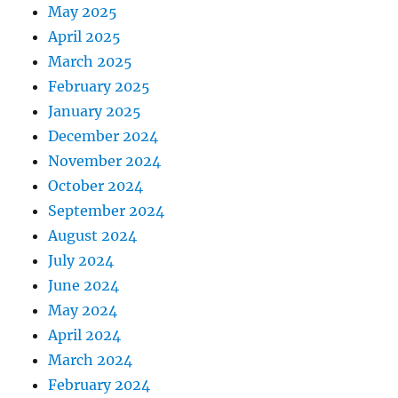
May 2025
April 2025
March 2025
February 2025
January 2025
December 2024
November 2024
October 2024
September 2024
August 2024
July 2024
June 2024
May 2024
April 2024
March 2024
February 2024